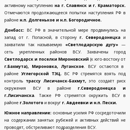
активному наступлению
на г. Славянск и г. Краматорск.
Отмечаются продолжающееся попытки наступления РФ в
районе
н.п. Долгенькое и н.п. Богородичное.
Донбасс
:
ВС РФ в значительной мере продвинулись на
запад от г. Попасной, в сторону
г. Северодонецка
и
захватили так называемую
«Светлодарскую дугу»
—
сеть укрепленных районов ВСУ. Захвачены город
Светлодарск и поселки Мироновский
(
к юго-востоку от
г.Бахмута), Мироновка, Луганское
.
ВСУ остаются в
районе
Углегорской ТЭЦ.
ВС РФ
стремятся взять под
контроль
трассу Лисичанск-Бахмут,
это создаёт риск
окружения ВСУ в районе
г.Северодонецка и
г.Лисичанска
. Также РФ
стремятся окружить ВСУ в
районе
г.Золотого
и вокруг
г. Авдеевки и н.п. Пески.
Южное направление:
основные усилия РФ сосредоточили
на содержании занятых рубежей и активных действий не
проводят, обстреливают подразделения ВСУ.