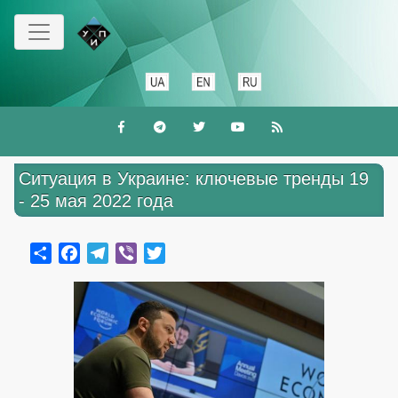
Перейти
к
основному
содержанию
Ситуация в Украине: ключевые тренды 19
- 25 мая 2022 года
Share
Facebook
Telegram
Viber
Twitter