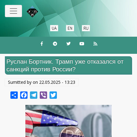
Перейти
к
основному
содержанию
Руслан Бортник. Трамп уже отказался от
санкций против России?
Sumitted by on
22.05.2025 - 13:23
Share
Facebook
Telegram
Viber
Twitter