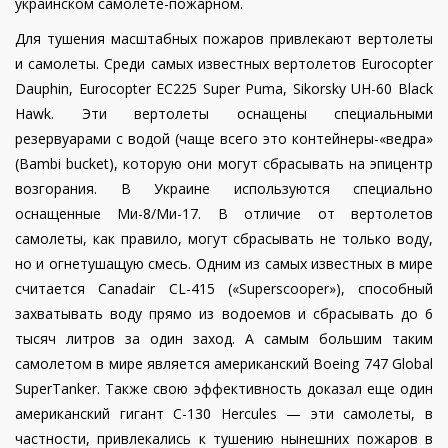
украинском самолете-пожарном.
Для тушения масштабных пожаров привлекают вертолеты
и самолеты. Среди самых известных вертолетов Eurocopter
Dauphin, Eurocopter EC225 Super Puma, Sikorsky UH-60 Black
Hawk. Эти вертолеты оснащены специальными
резервуарами с водой (чаще всего это контейнеры-«ведра»
(Bambi bucket), которую они могут сбрасывать на эпицентр
возгорания. В Украине используются специально
оснащенные Ми-8/Ми-17. В отличие от вертолетов
самолеты, как правило, могут сбрасывать не только воду,
но и огнетушащую смесь. Одним из самых известных в мире
считается Canadair CL-415 («Superscooper»), способный
захватывать воду прямо из водоемов и сбрасывать до 6
тысяч литров за один заход. А самым большим таким
самолетом в мире является американский Boeing 747 Global
SuperTanker. Также свою эффективность доказал еще один
американский гигант C-130 Hercules — эти самолеты, в
частности, привлекались к тушению нынешних пожаров в