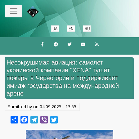
Перейти
к
основному
содержанию
Несокрушимая авиация: самолет
украинской компании "XENA" тушит
пожары в Черногории и поддерживает
имидж государства на международной
арене
Sumitted by on
04.09.2025 - 13:55
Share
Facebook
Telegram
Viber
Twitter