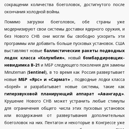
сокращении количества боеголовок, достигнутого после
окончания холодной войны.
Помимо загрузки боеголовок, обе страны уже
модернизируют свои системы доставки ядерного оружия, и
без Нового СНВ они могли бы свободно ускорить эти
программы или добавить больше пусковых установок. США
выставляют новые
баллистические ракеты подводных
лодок класса «Колумбия»
, новый
бомбардировщик-
невидимка B-21
и МБР следующего поколения для замены
Minuteman (
Sentinel
), в то время как Россия развертывает
новые
МБР «Ярс» и «Сармат»
, подводные лодки класса
«Борей» и разрабатывает новые системы, такие как
гиперзвуковой планирующий аппарат «Авангард»
.
Крушение Нового СНВ может устранить любые стимулы
для ограничения общего числа этих пусковых установок
или воздержания от развертывания дополнительных
боеголовок на них. Пентагон и некоторые в Конгрессе уже