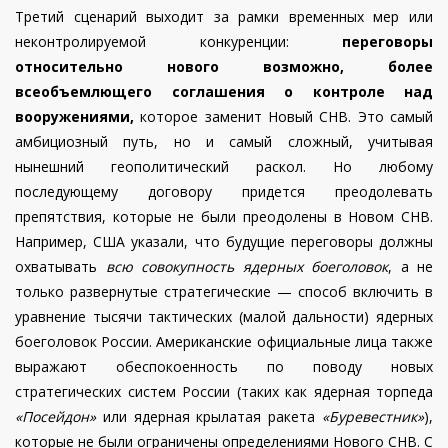
Третий сценарий выходит за рамки временных мер или
неконтролируемой конкуренции:
переговоры
относительно нового возможно, более
всеобъемлющего соглашения о контроле над
вооружениями,
которое заменит Новый СНВ. Это самый
амбициозный путь, но и самый сложный, учитывая
нынешний геополитический раскол. Но любому
последующему договору придется преодолевать
препятствия, которые не были преодолены в Новом СНВ.
Например, США указали, что будущие переговоры должны
охватывать
всю совокупность ядерных боеголовок
, а не
только развернутые стратегические — способ включить в
уравнение тысячи тактических (малой дальности) ядерных
боеголовок России. Американские официальные лица также
выражают обеспокоенность по поводу новых
стратегических систем России (таких как ядерная торпеда
«Посейдон»
или ядерная крылатая ракета
«Буревестник»
),
которые не были ограничены определениями Нового СНВ. С