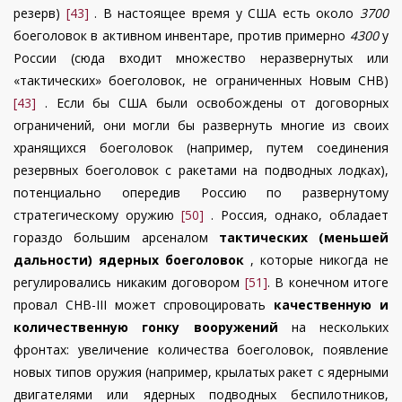
резерв)
[43]
. В настоящее время у США есть около
3700
боеголовок в активном инвентаре, против примерно
4300
у
России (сюда входит множество неразвернутых или
«тактических» боеголовок, не ограниченных Новым СНВ)
[43]
. Если бы США были освобождены от договорных
ограничений, они могли бы развернуть многие из своих
хранящихся боеголовок (например, путем соединения
резервных боеголовок с ракетами на подводных лодках),
потенциально опередив Россию по развернутому
стратегическому оружию
[50]
. Россия, однако, обладает
гораздо большим арсеналом
тактических (меньшей
дальности) ядерных боеголовок
, которые никогда не
регулировались никаким договором
[51]
. В конечном итоге
провал СНВ-III может спровоцировать
качественную и
количественную гонку вооружений
на нескольких
фронтах: увеличение количества боеголовок, появление
новых типов оружия (например, крылатых ракет с ядерными
двигателями или ядерных подводных беспилотников,