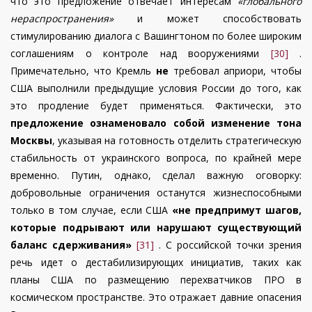
что это предложение отвечает интересам
«глобального
нераспространения»
и может способствовать
стимулированию диалога с Вашингтоном по более широким
соглашениям о контроле над вооружениями
[30]
.
Примечательно, что Кремль
не
требовал априори, чтобы
США выполнили предыдущие условия России до того, как
это продление будет применяться. Фактически, это
предложение ознаменовало собой изменение тона
Москвы
, указывая на готовность отделить стратегическую
стабильность от украинского вопроса, по крайней мере
временно. Путин, однако, сделал важную оговорку:
добровольные ограничения останутся жизнеспособными
только в том случае, если США
«не предпримут шагов,
которые подрывают или нарушают существующий
баланс сдерживания»
[31]
. С российской точки зрения
речь идет о дестабилизирующих инициатив, таких как
планы США по размещению перехватчиков ПРО в
космическом пространстве. Это отражает давние опасения