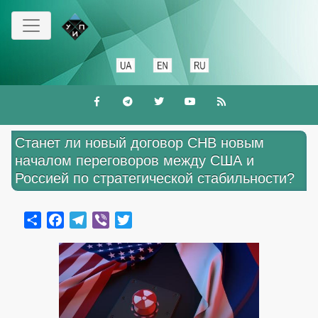
Перейти
к
основному
содержанию
Станет ли новый договор СНВ новым
началом переговоров между США и
Россией по стратегической стабильности?
Share
Facebook
Telegram
Viber
Twitter