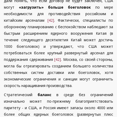
дали понять, что если договор не будет заключен, США
могут
«загрузить» больше боеголовок
по мере
необходимости для противодействия российским и
китайским арсеналам
[42]
. Фактически, специалисты по
оборонному планированию с беспокойством наблюдают за
быстрым расширением ядерного вооружения Китая (в
течение следующего десятилетия Китай может достичь
1000 боеголовок) и утверждают, что США может
потребоваться более крупный развернутый арсенал для
поддержания сдерживания
[42]
. Москва, со своей стороны,
могла бы отреагировать созданием большего количества
собственных систем доставки или боеголовок, хотя
экономические ограничения и санкции могут ограничить
скорость наращивания производства.
Стратегический
баланс
в среде без ограничений
изначально может по-прежнему благоприятствовать
паритету - и США, и Россия имеют запасы около 4000 или
более общих ядерных боеголовок (развернутых плюс