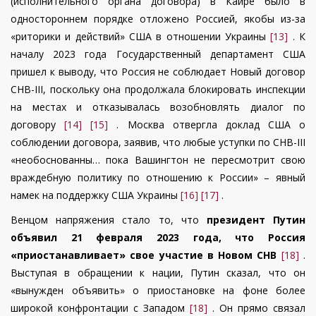
(исполнительного органа договора) в Каире было в
одностороннем порядке отложено Россией, якобы из-за
«риторики и действий» США в отношении Украины
[13]
. К
началу 2023 года Государственный департамент США
пришел к выводу, что Россия не соблюдает Новый договор
СНВ-III, поскольку она продолжала блокировать инспекции
на местах и отказывалась возобновлять диалог по
договору
[14]
[15]
. Москва отвергла доклад США о
соблюдении договора, заявив, что любые уступки по СНВ-III
«необоснованны… пока Вашингтон не пересмотрит свою
враждебную политику по отношению к России» – явный
намек на поддержку США Украины
[16]
[17]
.
Венцом напряжения стало то, что
президент Путин
объявил 21 февраля 2023 года, что Россия
«приостанавливает» свое участие в Новом СНВ
[18]
.
Выступая в обращении к нации, Путин сказал, что он
«вынужден объявить» о приостановке на фоне более
широкой конфронтации с Западом
[18]
. Он прямо связал