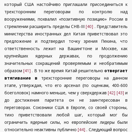
который США настойчиво приглашали присоединиться к
трехсторонним переговорам по контролю над
вооружениями, похвалил «позитивную позицию» России в
стремлении расширить пределы СНВ-III
[40]
. Представитель
министерства иностранных дел Китая приветствовал это
предложение и подтвердил точку зрения Пекина, что
ответственность лежит на Вашингтоне и Москве, как
крупнейших ядерных державах, по продолжению
значительных сокращений проверяемым и необратимым
образом
[41]
. В то же время Китай решительно
отвергает
втягивание в
трехсторонние переговоры на данном
этапе, утверждая, что его арсенал (по оценкам, 400-600
боеголовок) намного меньше, чем у сверхдержав
[42]
[43]
и
до достижения паритета он не заинтересован в
переговорах
. Союзники США в Европе, со своей стороны,
тихо приветствовали любой шаг, который мог бы
ограничить ядерные силы, но европейские лидеры были
относительно неактивны публично
[44]
. Следующий вопрос