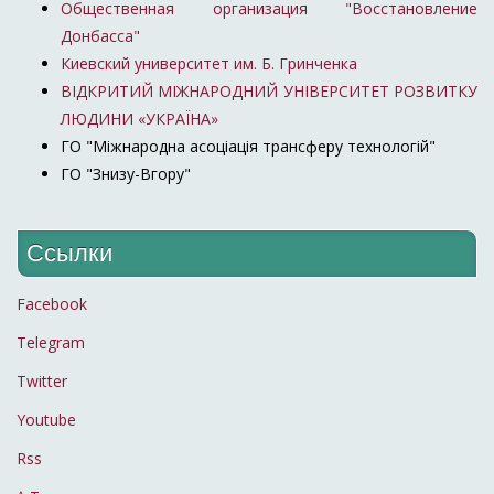
Общественная организация "Восстановление
акционерная
Донбасса"
компания
Киевский университет им. Б. Гринченка
Нафтогаз
ВІДКРИТИЙ МІЖНАРОДНИЙ УНІВЕРСИТЕТ РОЗВИТКУ
Украины»
ЛЮДИНИ «УКРАЇНА»
Народный депутат
19
Юлия Тимошенко
1105
17
ГО "Міжнародна асоціація трансферу технологій"
Украины
ГО "Знизу-Вгору"
Алексей
Министр
20
65
129
Любченко
экономики
Народный депутат
Ссылки
Украины, Глава
21
Давид Арахамия
1351
14
фракции "Слуга
Facebook
Народа" в ВРУ
Telegram
Министр культуры
Александр
Twitter
22
и информационной
692
27
Ткаченко
политики
Youtube
23
Иван Баканов
Глава СБУ
369
45
Rss
Надежда
экс-Народный