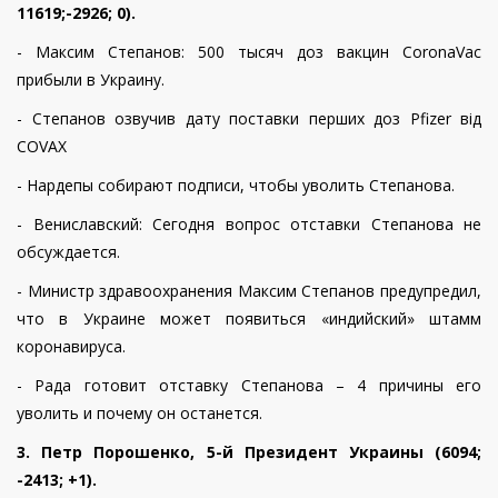
11619;-2926; 0).
- Максим Степанов: 500 тысяч доз вакцин CoronaVac
прибыли в Украину.
- Степанов озвучив дату поставки перших доз Pfizer від
COVAX
- Нардепы собирают подписи, чтобы уволить Степанова.
- Вениславский: Сегодня вопрос отставки Степанова не
обсуждается.
- Министр здравоохранения Максим Степанов предупредил,
что в Украине может появиться «индийский» штамм
коронавируса.
- Рада готовит отставку Степанова – 4 причины его
уволить и почему он останется.
3.
Петр Порошенко, 5-й Президент
Украины
(6094;
-2413; +1).