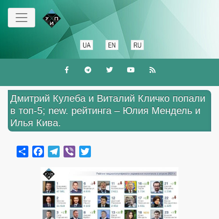
Перейти
к
основному
содержанию
Дмитрий Кулеба и Виталий Кличко попали
в топ-5; new. рейтинга – Юлия Мендель и
Илья Кива.
Share
Facebook
Telegram
Viber
Twitter