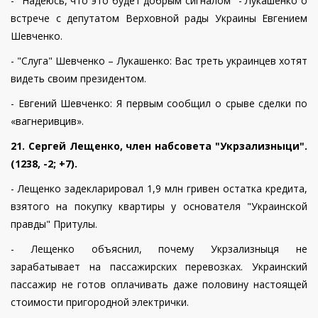
- "Надеюсь, что это будет добрым сигналом" - Лукашенко о
встрече с депутатом Верховной рады Украины Евгением
Шевченко.
- "Слуга" Шевченко – Лукашенко: Вас треть украинцев хотят
видеть своим президентом.
- Евгений Шевченко: Я первым сообщил о срыве сделки по
«вагнеривцив».
21. Сергей Лещенко, член набсовета "Укрзализныци".
(1238, -2; +7).
- Лещенко задекларировал 1,9 млн гривен остатка кредита,
взятого на покупку квартиры у основателя "Украинской
правды" Притулы.
- Лещенко объяснил, почему Укрзализныця не
зарабатывает на пассажирских перевозках. Украинский
пассажир не готов оплачивать даже половину настоящей
стоимости пригородной электрички.