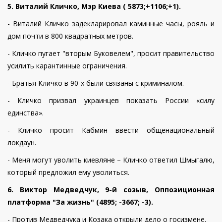
5.
Виталий Кличко,
Мэр
Киева
( 5873;+1106;+1).
- Виталий Кличко задекларировал каминные часы, рояль и
дом почти в 800 квадратных метров.
- Кличко пугает "вторым Буковелем", просит правительство
усилить карантинные ограничения.
- Братья Кличко в 90-х были связаны с криминалом.
- Кличко призвал украинцев показать России «силу
единства».
- Кличко просит Кабмин ввести общенациональный
локдаун.
- Меня могут уволить киевляне – Кличко ответил Шмыгалю,
который предложил ему уволиться.
6. Виктор Медведчук, 9-й созыв, Оппозиционная
платформа "За жизнь" (4895; -3667; -3).
- Против Медведчука и Козака открыли дело о госизмене.