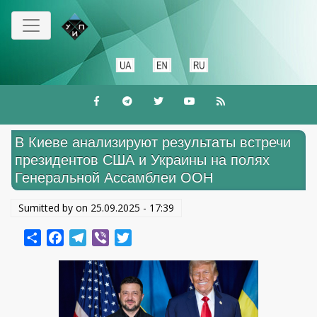
Перейти
к
основному
содержанию
В Киеве анализируют результаты встречи
президентов США и Украины на полях
Генеральной Ассамблеи ООН
Sumitted by on
25.09.2025 - 17:39
Share
Facebook
Telegram
Viber
Twitter