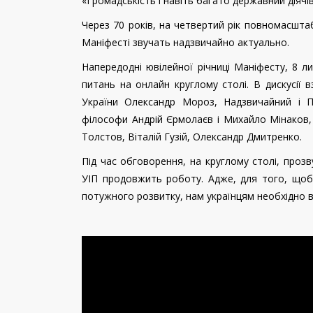
«Громадськість і навіть багато державний діячів
Через 70 років, на четвертий рік повномасштаб
Маніфесті звучать надзвичайно актуально.
Напередодні ювілейної річниці Маніфесту, 8 л
питань на онлайн круглому столі. В дискусії 
України Олександр Мороз, Надзвичайний і П
філософи Андрій Єрмолаєв і Михайло Мінаков, 
Толстов, Віталій Гузій, Олександр Дмитренко.
Під час обговорення, на круглому столі, проз
УІП продовжить роботу. Адже, для того, щоб
потужного розвитку, нам українцям необхідно 