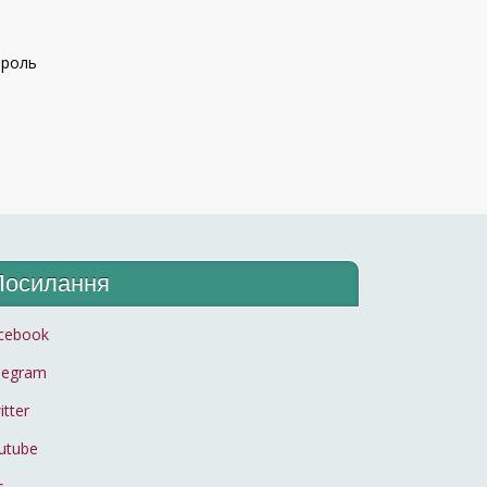
 роль
Посилання
cebook
legram
itter
utube
s