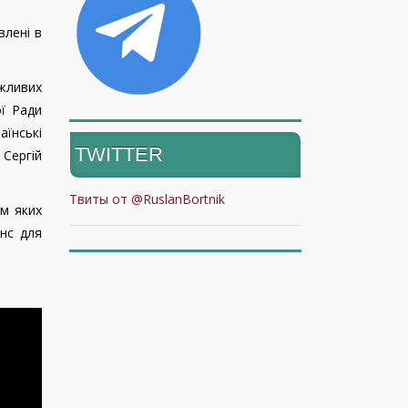
влені в
ажливих
ої Ради
їнські
TWITTER
 Сергій
Твиты от @RuslanBortnik
ом яких
нс для