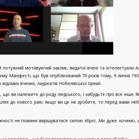
 потужний мотивуючий заклик, видатні вчені та інтелектуали 
му Маніфесті, що був опублікований 70 років тому, 9 липня 195
 відомих вчених, лауреатів Нобелівської премії.
е, що ви належите до роду людського, і забудьте про все інше. 
шлях до нового раю; якщо ви це не зробите, то перед вами не
біжності не повинні вирішуватися силою зброї. Ми дуже хочемо,