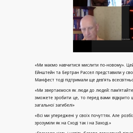
«Ми маємо навчитися мислити по-новому». Цей
Ейнштейн та Бертран Рассел представили у своє
Маніфест тоді підтримали ще дев’ять всесвітньо
«Ми звертаємося як люди до людей: пам
’ятайт
зможете зробити це, то перед вами відкрито 
загальної загибелі»
«Всі ми упереджені у своїх почуттях. Але роз
зрозуміли як на Сході так і на Заході.»