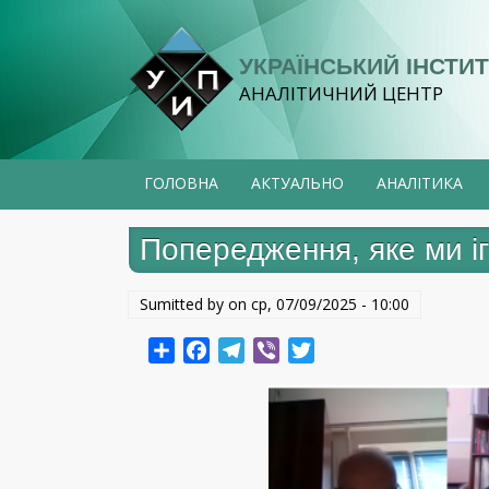
Перейти
до
УКРАЇНСЬКИЙ ІНСТИТ
основного
АНАЛІТИЧНИЙ ЦЕНТР
вмісту
ГОЛОВНА
АКТУАЛЬНО
АНАЛІТИКА
Попередження, яке ми і
Sumitted by on
ср, 07/09/2025 - 10:00
Share
Facebook
Telegram
Viber
Twitter