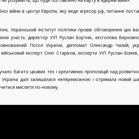
 не розуміють, що буде поставлено на карту в ядерній війні».
ної війни в центрі Європи, яку веде агресор рф, питання поста
ипня, Український Інститут політики провів обговорення цих в
взяли участь: директор УІП Руслан Бортнік, ексголова Верховн
овноважний Посол України, дипломат Олександр Чалий, укра
військовий експерт Олег Старіков, експерти УІП Руслан Бізяєв,
вучало багато цікавих тез і креативних пропозицій над розвитк
 Україна далі залишалася непереможною і отримала новий ша
вчитися мислити по-новому.