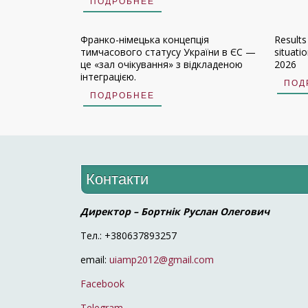
ПОДРОБНЕЕ
Франко-німецька концепція
Results
тимчасового статусу України в ЄС —
situati
це «зал очікування» з відкладеною
2026
інтеграцією.
ПОД
ПОДРОБНЕЕ
Контакти
Директор – Бортнік Руслан Олегович
Тел.: +380637893257
email:
uiamp2012@gmail.com
Facebook
Telegram