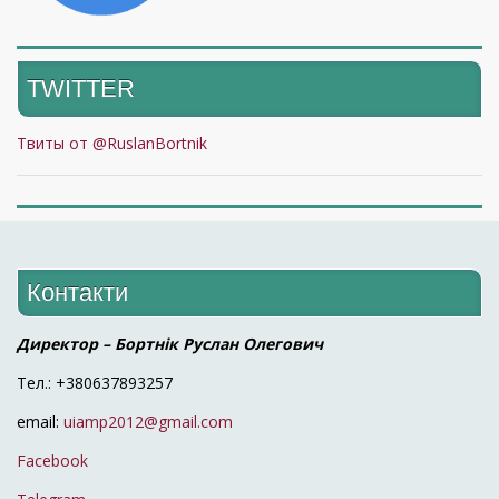
TWITTER
Твиты от @RuslanBortnik
Контакти
Директор – Бортнік Руслан Олегович
Тел.: +380637893257
email:
uiamp2012@gmail.com
Facebook