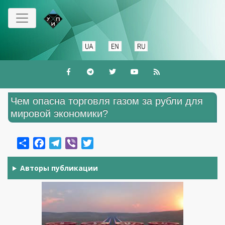
Перейти
до
основного
вмісту
Чем опасна торговля газом за рубли для
мировой экономики?
Share
Facebook
Telegram
Viber
Twitter
Авторы публикации