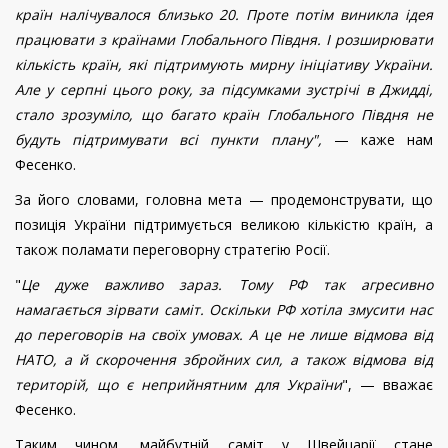
країн налічувалося близько 20. Проте потім виникла ідея
працювати з країнами Глобального Півдня. І розширювати
кількість країн, які підтримують мирну ініціативу України.
Але у серпні цього року, за підсумками зустрічі в Джидді,
стало зрозуміло, що багато країн Глобального Півдня не
будуть підтримувати всі пункти плану",
— каже нам
Фесенко.
За його словами, головна мета — продемонструвати, що
позиція України підтримується великою кількістю країн, а
також поламати переговорну стратегію Росії.
"
Це дуже важливо зараз. Тому РФ так агресивно
намагається зірвати саміт. Оскільки РФ хотіла змусити нас
до переговорів на своїх умовах. А це не лише відмова від
НАТО, а й скорочення збройних сил, а також відмова від
територій, що є неприйнятним для України
", — вважає
Фесенко.
Таким чином, майбутній саміт у Швейцарії стане