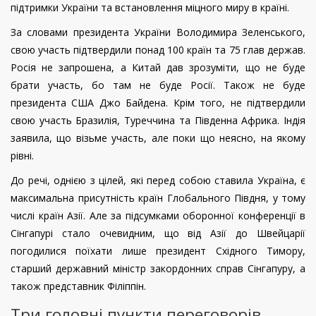
підтримки України та встановлення міцного миру в країні.
За словами президента України Володимира Зеленського,
свою участь підтвердили понад 100 країн та 75 глав держав.
Росія не запрошена, а Китай дав зрозуміти, що не буде
брати участь, бо там не буде Росії. Також не буде
президента США Джо Байдена. Крім того, не підтвердили
свою участь Бразилія, Туреччина та Південна Африка. Індія
заявила, що візьме участь, але поки що неясно, на якому
рівні.
До речі, однією з цілей, які перед собою ставила Україна, є
максимальна присутність країн Глобального Півдня, у тому
числі країн Азії. Але за підсумками оборонної конференції в
Сінгапурі стало очевидним, що від Азії до Швейцарії
погодилися поїхати лише президент Східного Тимору,
старший державний міністр закордонних справ Сінгапуру, а
також представник Філіппін.
Три головні пункти переговорів