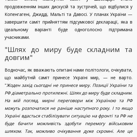
продовженням інших дискусій та зустрічей, що відбулися у
Копенгагені, Джидді, Мальті та Давосі. У планах України —
завершити саміт прийняттям підсумкової декларації, яка в
ідеальному варіанті буде одноголосно підтримана
учасниками.
"Шлях до миру буде складним та
довгим"
Водночас, як вважають опитані нами політологи, очікувати,
що майбутній саміт принесе Україні мир, — не варто.
"
Жоден захід сьогодні не принесе миру. Позиції України та
РФ діаметрально протилежні. Шлях до миру буде складним.
На мій погляд, мирні переговори між Україною та РФ
можуть розпочатися не раніше наступного року. І то якщо
Україні вдасться стабілізувати ситуацію на фронті та РФ не
буде бачити можливість здобути перемогу військовим
шляхом. Так, можливо очікування дуже скромні. Але це