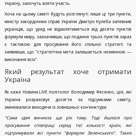
Україну, захочуть взяти участь.
Хоча на цьому саміті будуть розглянуті лише ці три пункти,
міністр закордонних справ України Дмитро Кулеба запевнив
українців, що уряд не відхилятиметься від десяти пунктів
формули миру, зазначивши, що подання трьох пунктів зараз
є тактикою для просування його спільної стратегії та
заявивши, що "стратегічна мета залишається незмінною —
виконання всіх".
Який результат хоче отримати
Україна
Як каже Новини.LIVE політолог Володимир Фесенко, цілі, які
Україна розраховує досягти за підсумками саміту,
змінювалися виходячи із зовнішньої кон'юнктури.
"Сама ідея виникла ще рік тому. Тоді йшлося про
просування співпраці серед тієї кількості країн, які
підтримували всі пункти "формули Зеленського". Таких