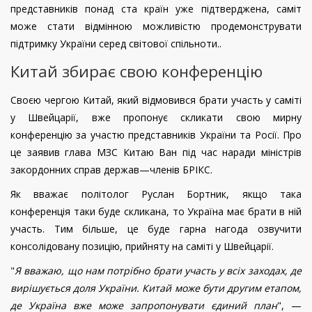
представників понад ста країн уже підтверджена, саміт
може стати відмінною можливістю продемонструвати
підтримку України серед світової спільноти..
Китай збирає свою конференцію
Своєю чергою Китай, який відмовився брати участь у саміті
у Швейцарії, вже пропонує скликати свою мирну
конференцію за участю представників України та Росії. Про
це заявив глава МЗС Китаю Ван під час наради міністрів
закордонних справ держав—членів БРІКС.
Як вважає політолог Руслан Бортник, якщо така
конференція таки буде скликана, то Україна має брати в ній
участь. Тим більше, це буде гарна нагода озвучити
консолідовану позицію, прийняту на саміті у Швейцарії.
"
Я вважаю, що нам потрібно брати участь у всіх заходах, де
вирішується доля України. Китай може бути другим етапом,
де Україна вже може запропонувати єдиний план
", —