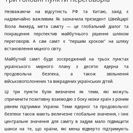
Незважаючи на відсутність РФ та Китаю, захід є
надзвичайно важливим. Як зазначила президент Швейцарії
Віола Амхерд, мета саміту — це глобальний діалог та
покращення перспектив майбутнього рішення шляхом
переговорів. А сам саміт є "першим кроком" на шляху
встановлення міцного світу.
Майбутній саміт буде зосереджений на трьох пунктах
українського мирного плану з десяти: ядерна та
продовольча безпека, а також звільнення
військовополонених та викрадених українських дітей.
Ці три пункти були визначені як теми, які можуть
спричинити позитивну взаємодію з боку низки країн з різним
рівнем підтримки України. Теми ядерної та продовольчої
безпеки також мають величезне глобальне значення, і їхнє
центральне значення для саміту в задумі мало підвищити
шанси на те, що країни, які менш відверто підтримують