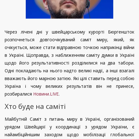
Через лічені дні у швейцарському курорті Бюргеншток
розпочнеться довгоочікуваний саміт миру, який, як
очікується, може стати відправною точкою наприкінці війни
в Україні. Щоправда, з наближенням саміту думки в Україні
щодо його результативності розділилися на два табори.
Одні покладають на нього надто великі надії, а інші взагалі
вважають його марною затією. Які цілі ставить перед собою
Україна і чому великих результатів він не принесе,
розбиралися
Новини.LIVE
.
Хто буде на саміті
Майбутній Саміт з питань миру в Україні, організований
урядом Швейцарії у координації з урядом України, є
найамбіційнішим заходом щодо мобілізації глобальної