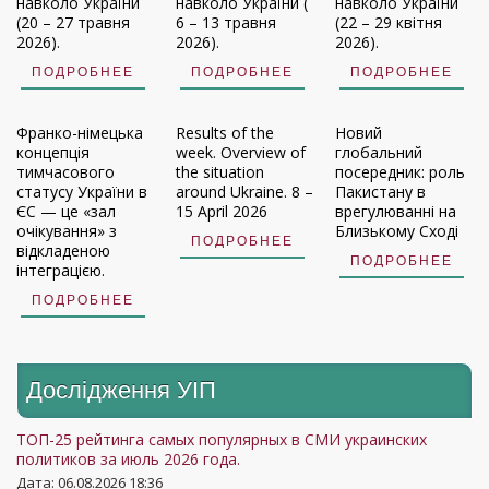
навколо України
навколо України (
навколо України
(20 – 27 травня
6 – 13 травня
(22 – 29 квітня
2026).
2026).
2026).
ПОДРОБНЕЕ
ПОДРОБНЕЕ
ПОДРОБНЕЕ
Франко-німецька
Results of the
Новий
концепція
week. Overview of
глобальний
тимчасового
the situation
посередник: роль
статусу України в
around Ukraine. 8 –
Пакистану в
ЄС — це «зал
15 April 2026
врегулюванні на
очікування» з
Близькому Сході
ПОДРОБНЕЕ
відкладеною
ПОДРОБНЕЕ
інтеграцією.
ПОДРОБНЕЕ
Дослідження УIП
ТОП-25 рейтинга самых популярных в СМИ украинских
политиков за июль 2026 года.
Дата: 06.08.2026 18:36