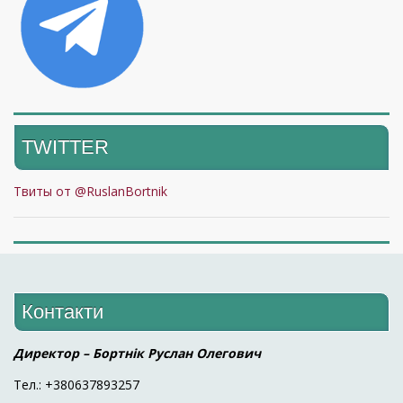
TWITTER
Твиты от @RuslanBortnik
Контакти
Директор – Бортнік Руслан Олегович
Тел.: +380637893257