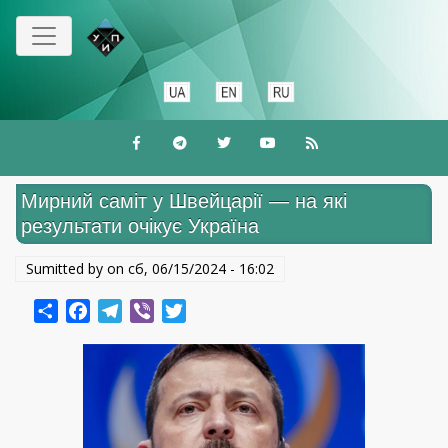
Перейти
до
основного
вмісту
Мирний саміт у Швейцарії — на які
результати очікує Україна
Sumitted by on
сб, 06/15/2024 - 16:02
Share
Facebook
Telegram
Viber
Twitter