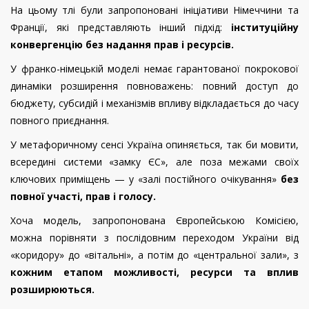
На цьому тлі були запропоновані ініціативи Німеччини та
Франції, які представляють інший підхід:
інституційну
конвергенцію без надання прав і ресурсів.
У франко-німецькій моделі немає гарантованої покрокової
динаміки розширення повноважень: повний доступ до
бюджету, субсидій і механізмів впливу відкладається до часу
повного приєднання.
У метафоричному сенсі Україна опиняється, так би мовити,
всередині системи «замку ЄС», але поза межами своїх
ключових приміщень — у «залі постійного очікування»
без
повної участі, прав і голосу.
Хоча модель, запропонована Європейською Комісією,
можна порівняти з послідовним переходом України від
«коридору» до «вітальні», а потім до «центральної зали», з
кожним етапом можливості, ресурси та вплив
розширюються.