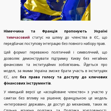
Німеччина та Франція пропонують Україні
тимчасовий
статус на шляху до членства в ЄС, що
передбачає поступову інтеграцію без повного набору прав.
Цей формат переважно політичний і символічний, що
дозволяє демонструвати підтримку Києву без негайних
фінансових та інституційних зобов'язань. Йдеться про
моделі, за якими Україна зможе брати участь в інституціях
ЄС, але
без права голосу та доступу до ключових
фінансових інструментів
.
У німецькій версії це «асоційоване членство» з участю у
самітах без впливу на рішення; французькою це модель
«інтегрованої держави», де доступ до механізмів, таких як
Спільна аграрна політика та Політика згуртованості,