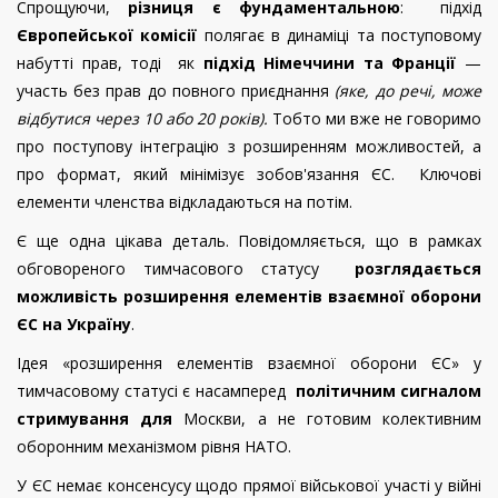
Спрощуючи,
різниця є фундаментальною
: підхід
Європейської комісії
полягає в динаміці та поступовому
набутті прав, тоді як
підхід Німеччини та Франції
—
участь без прав до повного приєднання
(яке, до речі, може
відбутися через 10 або 20 років).
Тобто ми вже не говоримо
про поступову інтеграцію з розширенням можливостей, а
про формат, який мінімізує зобов'язання ЄС. Ключові
елементи членства відкладаються на потім.
Є ще одна цікава деталь. Повідомляється, що в рамках
обговореного тимчасового статусу
розглядається
можливість розширення елементів взаємної оборони
ЄС на Україну
.
Ідея «розширення елементів взаємної оборони ЄС» у
тимчасовому статусі є насамперед
політичним сигналом
стримування для
Москви, а не готовим колективним
оборонним механізмом рівня НАТО.
У ЄС немає консенсусу щодо прямої військової участі у війні