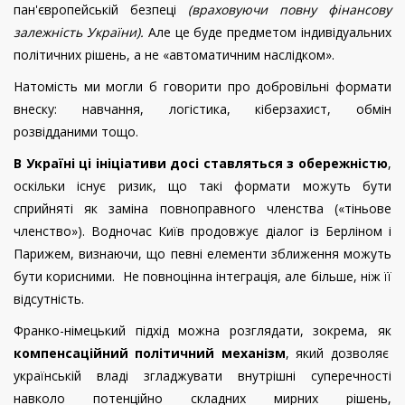
пан'європейській безпеці
(враховуючи повну фінансову
залежність України).
Але це буде предметом індивідуальних
політичних рішень, а не «автоматичним наслідком».
Натомість ми могли б говорити про добровільні формати
внеску: навчання, логістика, кіберзахист, обмін
розвідданими тощо.
В Україні ці ініціативи досі ставляться з обережністю
,
оскільки існує ризик, що такі формати можуть бути
сприйняті як заміна повноправного членства («тіньове
членство»). Водночас Київ продовжує діалог із Берліном і
Парижем, визнаючи, що певні елементи зближення можуть
бути корисними. Не повноцінна інтеграція, але більше, ніж її
відсутність.
Франко-німецький підхід можна розглядати, зокрема, як
компенсаційний політичний механізм
, який дозволяє
українській владі згладжувати внутрішні суперечності
навколо потенційно складних мирних рішень,