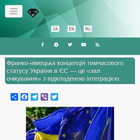
Перейти
до
основного
вмісту
Франко-німецька концепція тимчасового
статусу України в ЄС — це «зал
очікування» з відкладеною інтеграцією.
Share
Facebook
Telegram
Viber
Twitter