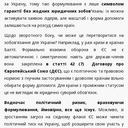
за Україну, тому такі формулювання є лише
символом
гарантії без жодних юридичних зобов'
язань: їх можна
активувати заявою лідерів, але масштаб і форма допомоги
залишаються на розсуд самих країн.
Щодо зворотного боку, чи може це перетворитися на
зобов'язання для України? Наприклад, у разі кризи в країнах
Балтії. Формально взаємна оборона в ЄС не є
автоматичною і симетричною: навіть для держав-членів
вона закріплена
в статті 42 (7)
Договору про
Європейський Союз (ДЄС)
, що є політичною та правовою
нормою з гнучким застосуванням і дозволяє країнам вільно
обирати форму допомоги. Для країни з проміжним статусом
це не виглядає як юридично суворий обов'язок.
Водночас політичний ризик, враховуючи
формулювання, ймовірно, все ще існує.
Можливо, зі
зростанням загроз на східному фланзі ЄС може чинити
політичний тиск на Україну, щоб розширити свою участь у