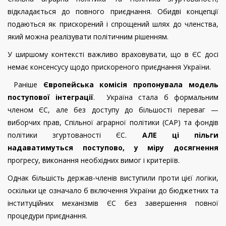
відкладається до повного приєднання. Обидві концепції
подаються як прискорений і спрощений шлях до членства,
який можна реалізувати політичним рішенням.
У ширшому контексті важливо враховувати, що в ЄС досі
немає консенсусу щодо прискореного приєднання України.
Раніше
Європейська комісія пропонувала модель
поступової інтеграції
. Україна стала б формальним
членом ЄС, але без доступу до більшості переваг —
виборчих прав, Спільної аграрної політики (CAP) та фондів
політики згуртованості ЄС.
АЛЕ ці пільги
надаватимуться поступово, у міру досягнення
прогресу, виконання необхідних вимог і критеріїв.
Однак більшість держав-членів виступили проти цієї логіки,
оскільки це означало б включення України до бюджетних та
інституційних механізмів ЄС без завершення повної
процедури приєднання.