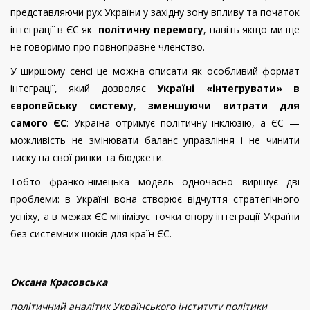
представляючи рух України у західну зону впливу та початок
інтеграції в ЄС як
політичну перемогу
, навіть якщо ми ще
не говоримо про повноправне членство.
У ширшому сенсі це можна описати як особливий формат
інтеграції, який дозволяє
Україні «інтегрувати» в
європейську систему
,
зменшуючи витрати для
самого ЄС
: Україна отримує політичну інклюзію, а ЄС —
можливість не змінювати баланс управління і не чинити
тиску на свої ринки та бюджети.
Тобто франко-німецька модель одночасно вирішує дві
проблеми: в Україні вона створює відчуття стратегічного
успіху, а в межах ЄС мінімізує точки опору інтеграції України
без системних шоків для країн ЄС.
Оксана Красовська
політичний аналітик Українського інституту політики