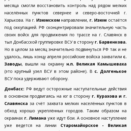
месяца смогли восстановить контроль над рядом мелких
населённых пунктов севернее и северо-восточней г.
Харькова. На г.
Изюмском
направлении,
г. Изюм
остаётся
под оккупацией. РФ сконцентрировали значительную часть
своих войск для продвижения по трассе на г. Славянск в
тыл Донбасской группировке ВСУ в сторону
г. Барвенкова.
Но в целом за месяц значительно подвинуться РФ так и не
удалось,
лишь концу апреля российские войска захватили
с.
Заводы
, вышли на окраину
н.п. Великая Камышеваха
(это крупный узел ВСУ в этом районе).
В
с. Долгенькое
ВСУ пока удерживают оборону.
Донбасс:
РФ ведут осторожные наступательные действия
в основном продвигаясь на юг в сторону
г. Курахова и г.
Славянска
за счёт захвата мелких населённых пунктов в
обход хорошо укреплённых городов. Таким образом на
окраинах
г. Лимана
уже идут бои. А основное наступление
уже ведется на линии
Старомайорское - Великая