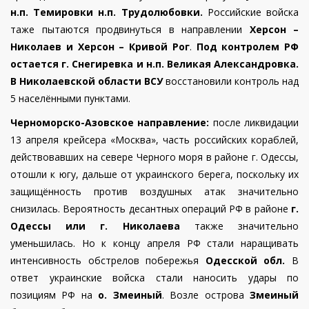
н.п. Темировки н.п. Трудолюбовки.
Российские войска
таже пытаются продвинуться в направлении
Херсон –
Николаев и Херсон – Кривой Рог
.
Под контролем РФ
остается г. Снегиревка и н.п. Великая Александровка.
В Николаевской области ВСУ
восстановили контроль над
5 населёнными пунктами.
Черноморско-Азовское направление:
после ликвидации
13 апреля крейсера «Москва», часть российских кораблей,
действовавших на севере Черного моря в районе г. Одессы,
отошли к югу, дальше от украинского берега, поскольку их
защищённость против воздушных атак значительно
снизилась. Вероятность десантных операций РФ в районе
г.
Одессы или г. Николаева
также значительно
уменьшилась. Но к концу апреля РФ стали наращивать
интенсивность обстрелов побережья
Одесской обл.
В
ответ украинские войска стали наносить удары по
позициям РФ
на
о. Змеиный
. Возле острова
Змеиный