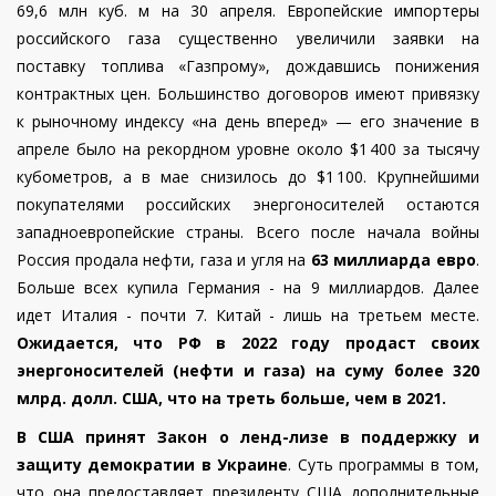
69,6 млн куб. м на 30 апреля.
Европейские импортеры
российского газа существенно увеличили заявки на
поставку топлива «Газпрому», дождавшись понижения
контрактных цен. Большинство договоров имеют привязку
к рыночному индексу «на день вперед» — его значение в
апреле было на рекордном уровне около $1 400 за тысячу
кубометров, а в мае снизилось до $1 100. Крупнейшими
покупателями российских энергоносителей остаются
западноевропейские страны. Всего после начала войны
Россия продала нефти, газа и угля на
63 миллиарда евро
.
Больше всех купила Германия - на 9 миллиардов. Далее
идет Италия - почти 7. Китай - лишь на третьем месте.
Ожидается, что РФ в 2022 году продаст своих
энергоносителей (нефти и газа) на суму более 320
млрд. долл. США, что на треть больше, чем в 2021.
В США принят Закон о ленд-лизе в поддержку и
защиту демократии в Украине
. Суть программы в том,
что она предоставляет президенту США дополнительные