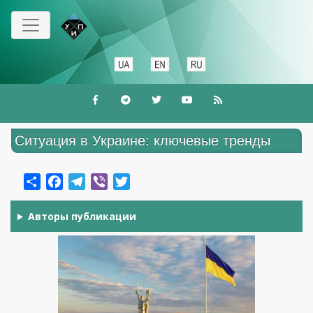
Перейти
к
основному
содержанию
Ситуация в Украине: ключевые тренды
Share
Facebook
Telegram
Viber
Twitter
Авторы публикации