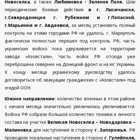
Новоселка
, а также
Любимовка - Зеленое Поле.
Шли
периодические боевые действия
в г. Лисичанске,
г.Северодонецке г. Рубежном и
г.Попасной
,
г.Марьинки и г. Авдеевки,
за месяц установить полный
контроль на этими городами РФ не удалось. г. Мариуполь
фактически полностью перешел под контроль РФ, часть
украинских войско пока удерживается на территории
завода «Азовстали». Часть войск РФ отсюда уже
переброшена севернее на Донецкий фронт и на юг Украины.
К концу месяца украинскому руководству удалось
договориться об эвакуации
гражданских с «Азовстали» под
эгидой ООН.
Южное направление:
количество военных в этом районе
с начала месяца значительно увеличилась увеличивается.
Войска РФ собрали большое количество техники и личного
состава на участке
Великая Новоселка – Новодаровка –
Малиновка
для наступления в сторону
г. Запорожья.
РФ
проводили локальные наступления в сторону
г. Гуляйполя,