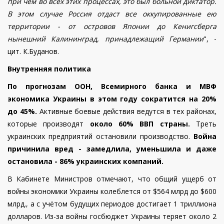
при чем во всех этих процессах, это был больной диктатор.
В этом случае Россия отдаст все оккупированные ею
территории - от островов Японии до Кенигсберга
нынешний Калининград, принадлежащий Германии
", -
цит. К.Буданов.
Внутренняя политика
По прогнозам ООН, Всемирного банка и МВФ
экономика Украины в этом году сократится на 20%
до 45%.
Активные боевые действия ведутся в тех районах,
которые производят
около 60% ВВП страны.
Треть
украинских предприятий остановили производство.
Война
причинила вред - замедлила, уменьшила и даже
остановила - 86% украинских компаний.
В Кабинете Министров отмечают, что
общий ущерб от
войны
экономики Украины колеблется от $564 млрд до $600
млрд., а с учётом будущих периодов достигает 1 триллиона
долларов. Из-за войны госбюджет Украины теряет около 2