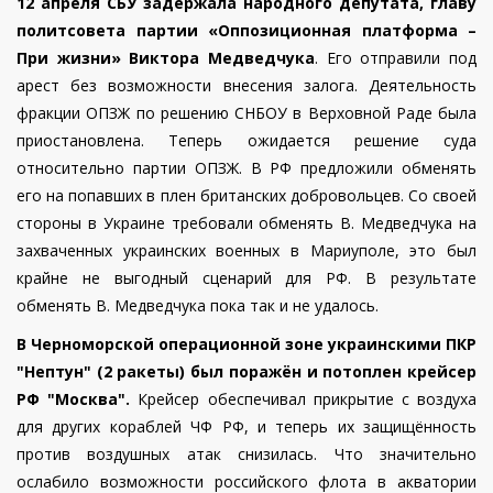
12 апреля СБУ задержала народного депутата, главу
политсовета партии «Оппозиционная платформа –
При жизни» Виктора Медведчука
. Его отправили под
арест без возможности внесения залога. Деятельность
фракции ОПЗЖ по решению СНБОУ в Верховной Раде была
приостановлена. Теперь ожидается решение суда
относительно партии
ОПЗЖ.
В РФ предложили обменять
его на попавших в плен британских добровольцев. Со своей
стороны в Украине требовали обменять В. Медведчука на
захваченных украинских военных в Мариуполе, это был
крайне не выгодный сценарий для РФ. В результате
обменять В. Медведчука пока так и не удалось.
В Черноморской операционной зоне украинскими ПКР
"Нептун" (2 ракеты) был поражён и потоплен крейсер
РФ "Москва".
Крейсер обеспечивал прикрытие с воздуха
для других кораблей ЧФ РФ, и теперь их защищённость
против воздушных атак снизилась.
Что значительно
ослабило возможности российского флота в акватории