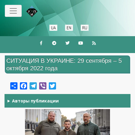
Перейти
к
основному
содержанию
СИТУАЦИЯ В УКРАИНЕ: 29 сентября – 5
октября 2022 года
Share
Facebook
Telegram
Viber
Twitter
Авторы публикации