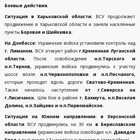
Боевые действия.
Ситуация в Харьковской области.
ВСУ продолжают
продвижение в Харьковской области и заняли населённые
пункты
Боровая и Шийкивка.
На Донбассе:
Украинские войска установили контроль над
г. Лиманом.
ВСУ атакуют район
г.Кременная Луганской
области.
После освобождения
н.п.Торского и
н.п.Тернов,
украинские войска продвинулись к участку
шоссе возле
н.п.Червонопоповки и н.п.Песчаного,
которые проходят вдоль дороги
Сватово-Кременная.
Также началось наступление
от г.Северска на
г.Лисичанск.
Шли бои в районе
г. Бахмута, н.п.Веселая
Долина, н.п.Зайцево и н.п.Первомайское.
Ситуация на Южном направлении:
в Херсонской
области
ВСУ продвинулись на 30 км.
в Бериславском
направлении
(украинские войска освободил н.п.
Давидов
Брод
и ещё около 17 населённых пунктов в этом районе)
.