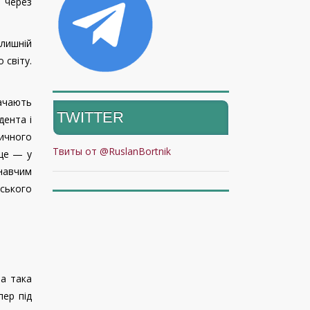
 через
лишній
 світу.
рачають
TWITTER
дента і
ичного
Твиты от @RuslanBortnik
 це — у
навчим
ського
ла така
пер під