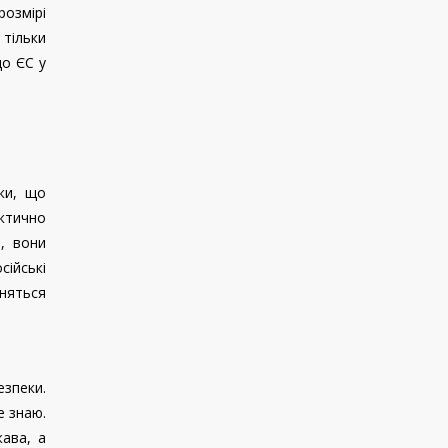
розмірі
тільки
що ЄС у
ки, що
ктично
, вони
ійські
иняться
езпеки.
е знаю.
жава, а