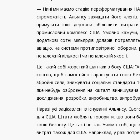
— Нині ми маємо стадію переформатування НАТО
спроможність Альянсу захищати його членів.
примусити інші держави збільшити витрати
промисловий комплекс США. Умовно кажучи, 
додаткові сотні мільярдів доларів потрапля
авіацію, на системи протиповітряної оборони,
неналежній кількості чи неналежній якості.
Це такий собі жорсткий шантаж з боку США: “А
коштів, щоб самостійно гарантувати свою без
збройні сили, знижувати соціальні стандарти 
яке-небудь озброєння на кшталт винищувача F
дослідження, розробки, виробництво, випробуван
Наразі усі зацікавлені в існуванні Альянсу. С
для США. Штати люблять говорити, що вони ба
свою безпеку. Це так і не так. Уявімо собі, що
витрат також для США. Наприклад, у разі потре