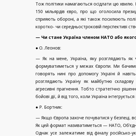
Тож політики намагаються осідлати цю хвилю. 
150 мільярдів євро, про що оголосила прези
сприяють обороні, а які також посилюють політ
коротко- чи середньостроковій перспективі ст
— Чи стане Україна членом НАТО або якого
● О. Леонов:
— Як на мене, Україна, яку розглядають як 
формуватиметься у межах Європи. Ми бачимо,
говорять нині про допомогу Україні й навіт
розглядають Україну як майбутню складову 
агресивні прагнення. Тобто стратегічно рішен
бойові дії, й від того, коли Україна інтегрується
● Р. Бортник:
— Якщо Європа захоче почуватися у безпеці, в
Як цей формат називатиметься — НАТО, Об’єдна
Однак усе залежатиме від фіналу російсько-у