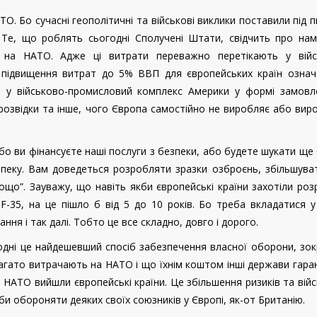
. Бо сучасні геополітичні та військові виклики поставили під 
 Те, що роблять сьогодні Сполучені Штати, свідчить про нам
 на НАТО. Адже ці витрати переважно перетікають у війс
підвищення витрат до 5% ВВП для європейських країн означ
ть у військово-промисловий комплекс Америки у формі замовл
 розвідки та інше, чого Європа самостійно не виробляє або вир
бо ви фінансуєте наші послуги з безпеки, або будете шукати ще
пеку. Вам доведеться розробляти зразки озброєнь, збільшува
тощо”. Зауважу, що навіть якби європейські країни захотіли ро
-35, на це пішло б від 5 до 10 років. Бо треба вкладатися у
ня і так далі. Тобто це все складно, довго і дорого.
ьогодні це найдешевший спосіб забезпечення власної оборони, зо
гато витрачають на НАТО і що їхнім коштом інші держави гар
 з НАТО вийшли європейські країни. Це збільшення ризиків та вій
би обороняти деяких своїх союзників у Європі, як-от Британію.