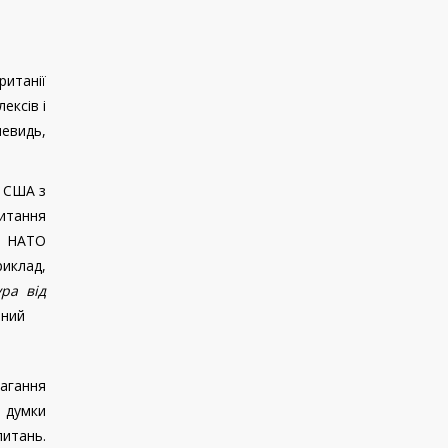
ританії
ексів і
чевидь,
у США з
итання
и НАТО
риклад,
ура від
ений
агання
 думки
питань.