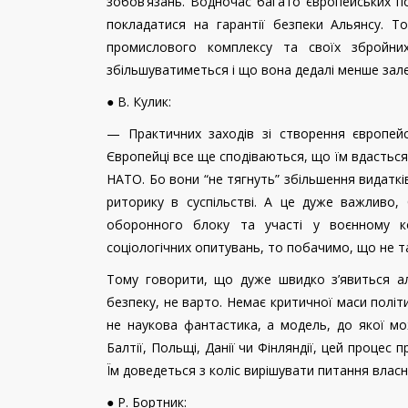
зобов’язань. Водночас багато європейських по
покладатися на гарантії безпеки Альянсу. Т
промислового комплексу та своїх збройни
збільшуватиметься і що вона дедалі менше зал
● В. Кулик:
— Практичних заходів зі створення європейс
Європейці все ще сподіваються, що їм вдастьс
НАТО. Бо вони “не тягнуть” збільшення видаткі
риторику в суспільстві. А це дуже важливо,
оборонного блоку та участі у воєнному к
соціологічних опитувань, то побачимо, що не та
Тому говорити, що дуже швидко з’явиться а
безпеку, не варто. Немає критичної маси політи
не наукова фантастика, а модель, до якої м
Балтії, Польщі, Данії чи Фінляндії, цей процес 
Їм доведеться з коліс вирішувати питання влас
● Р. Бортник: