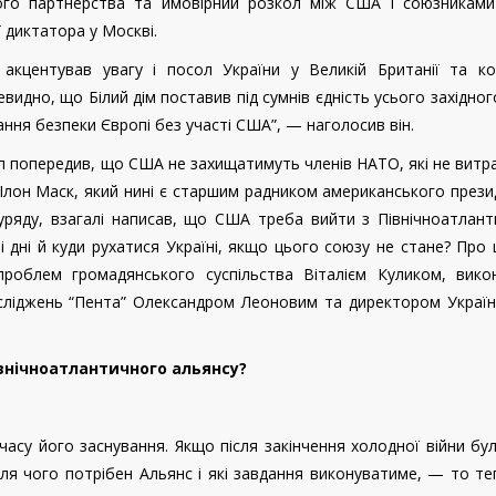
ого партнерства та ймовірний розкол між США і союзниками
ї диктатора у Москві.
акцентував увагу і посол України у Великій Британії та ко
дно, що Білий дім поставив під сумнів єдність усього західного
ння безпеки Європі без участі США”, — наголосив він.
п попередив, що США не захищатимуть членів НАТО, які не вит
Ілон Маск, який нині є старшим радником американського прези
ряду, взагалі написав, що США треба вийти з Північноатлант
 дні й куди рухатися Україні, якщо цього союзу не стане? Про
роблем громадянського суспільства Віталієм Куликом, вико
сліджень “Пента” Олександром Леоновим та директором Україн
івнічноатлантичного альянсу?
часу його заснування. Якщо після закінчення холодної війни бу
для чого потрібен Альянс і які завдання виконуватиме, — то те