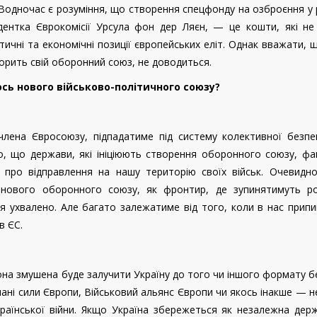
Водночас є розуміння, що створення спецфонду на озброєння у 
дентка Єврокомісії Урсула фон дер Ляєн, — це кошти, які не 
ичні та економічні позиції європейських еліт. Однак вважати, 
ворить свій оборонний союз, не доводиться.
сь нового військово-політичного союзу?
члена Євросоюзу, підпадатиме під систему колективної безпе
 що держави, які ініціюють створення оборонного союзу, фа
ь про відправлення на нашу територію своїх військ. Очевидно
нового оборонного союзу, як фронтир, де зупинятимуть рос
ня ухвалено. Але багато залежатиме від того, коли в нас прип
 в ЄС.
она змушена буде залучити Україну до того чи іншого формату б
ні сили Європи, Військовий альянс Європи чи якось інакше — н
країнської війни. Якщо Україна збережеться як незалежна дер