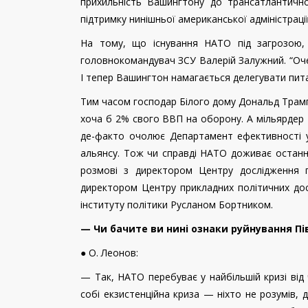
прихильність Вашингтону до трансатлантичн
підтримку нинішньої американської адміністраці
На тому, що існування НАТО під загрозою, 
головнокомандувач ЗСУ Валерій Залужний. “Очеви
І тепер Вашингтон намагається делегувати пита
Тим часом господар Білого дому Дональд Трам
хоча б 2% свого ВВП на оборону. А мільярдер 
де-факто очолює Департамент ефективності у
альянсу. Тож чи справді НАТО доживає останні
розмові з директором Центру дослідження п
директором Центру прикладних політичних до
інституту політики Русланом Бортником.
— Чи бачите ви нині ознаки руйнування П
● О. Леонов:
— Так, НАТО перебуває у найбільшій кризі від 
собі екзистенційна криза — ніхто не розумів, 