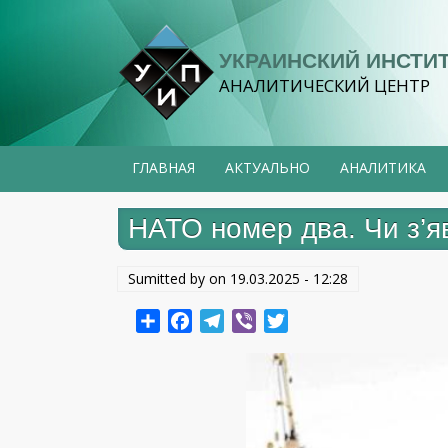
Перейти
к
УКРАИНСКИЙ ИНСТИ
основному
АНАЛИТИЧЕСКИЙ ЦЕНТР
содержанию
ГЛАВНАЯ
АКТУАЛЬНО
АНАЛИТИКА
НАТО номер два. Чи з’я
Sumitted by on
19.03.2025 - 12:28
Share
Facebook
Telegram
Viber
Twitter