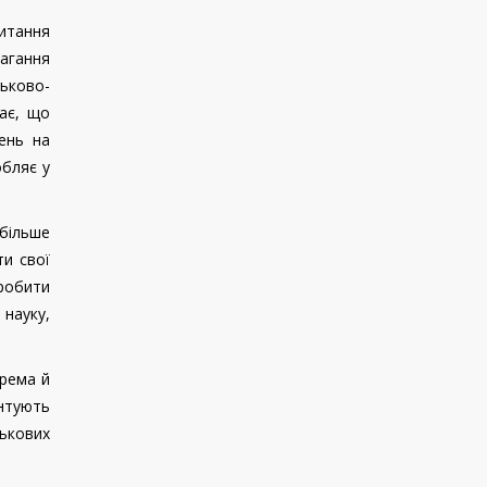
питання
агання
ьково-
ає, що
ень на
обляє у
 більше
ти свої
зробити
 науку,
крема й
антують
ськових