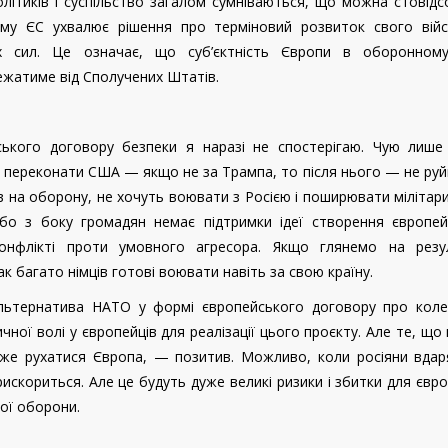
літиків і суспільство загалом сумніваються, що можна стовід
ому ЄС ухвалює рішення про терміновий розвиток свого війс
х сил. Це означає, що суб’єктність Європи в оборонному
ежатиме від Сполучених Штатів.
ького договору безпеки я наразі не спостерігаю. Чую лише 
я переконати США — якщо не за Трампа, то після нього — не ру
в на оборону, не хочуть воювати з Росією і поширювати мілітар
 бо з боку громадян немає підтримки ідеї створення європей
онфлікті проти умовного агресора. Якщо глянемо на резу
к багато німців готові воювати навіть за свою країну.
льтернатива НАТО у формі європейського договору про коле
чної волі у європейців для реалізації цього проєкту. Але те, що
оже рухатися Європа, — позитив. Можливо, коли росіяни вдар
прискориться. Але це будуть дуже великі ризики і збитки для євро
ної оборони.