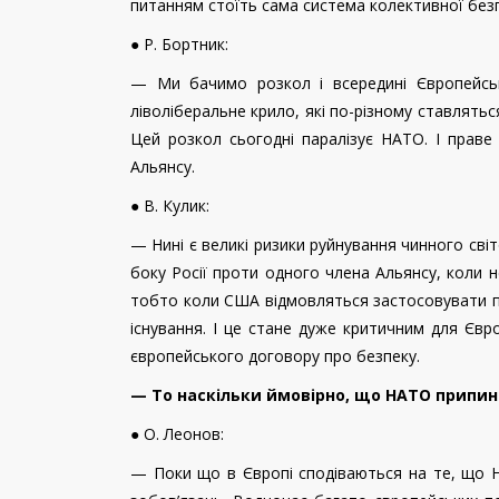
питанням стоїть сама система колективної без
● Р. Бортник:
— Ми бачимо розкол і всередині Європейсь
ліволіберальне крило, які по-різному ставляться 
Цей розкол сьогодні паралізує НАТО. І прав
Альянсу.
● В. Кулик:
— Нині є великі ризики руйнування чинного світ
боку Росії проти одного члена Альянсу, коли 
тобто коли США відмовляться застосовувати па
існування. І це стане дуже критичним для Єв
європейського договору про безпеку.
— То наскільки ймовірно, що НАТО припин
● О. Леонов:
— Поки що в Європі сподіваються на те, що Н