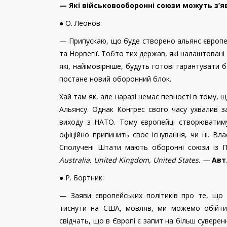
— Які військовооборонні союзи можуть з’
● О. Леонов:
— Припускаю, що буде створено альянс європейс
та Норвегії. Тобто тих держав, які налаштовані
які, найімовірніше, будуть готові гарантувати бе
постане новий оборонний блок.
Хай там як, але наразі немає певності в тому,
Альянсу. Однак Конгрес свого часу ухвалив 
виходу з НАТО. Тому європейці створюватим
офіційно припинить своє існування, чи ні. Вла
Сполучені Штати мають оборонні союзи із П
Australia, United Kingdom, United States. —
Авт
● Р. Бортник:
— Заяви європейських політиків про те, що 
тиснути на США, мовляв, ми можемо обійтися
свідчать, що в Європі є запит на більш суверенн