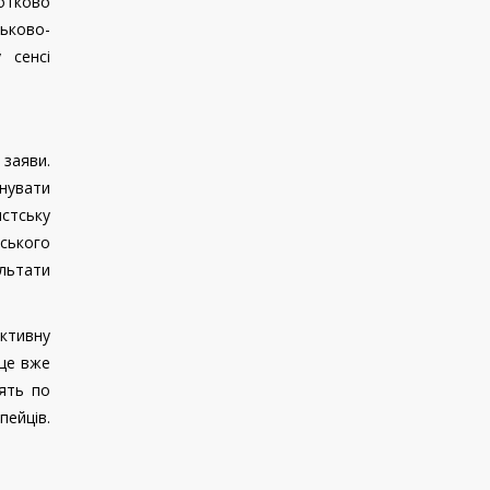
сотково
ьково-
 сенсі
заяви.
йнувати
истську
ського
льтати
ктивну
 це вже
ять по
пейців.