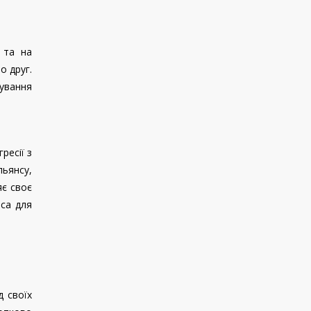
 та на
о друг.
ування
ресії з
льянсу,
яє своє
аса для
д своїх