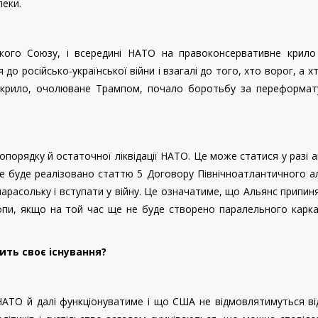
пеки.
кого Союзу, і всередині НАТО на правоконсервативне крило
до російсько-української війни і взагалі до того, хто ворог, а хт
е крило, очолюване Трампом, почало боротьбу за переформат
опорядку й остаточної ліквідації НАТО. Це може статися у разі аг
не буде реалізовано статтю 5 Договору Північноатлантичного а
расольку і вступати у війну. Це означатиме, що Альянс припин
ропи, якщо на той час ще не буде створено паралельного карк
ить своє існування?
АТО й далі функціонуватиме і що США не відмовлятимуться ві