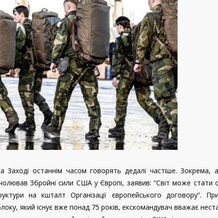
Заході останнім часом говорять дедалі частіше. Зокрема, а
чолював Збройні сили США у Європі, заявив: “Світ може стати 
уктури на кшталт Організації європейського договору”. Пр
оку, який існує вже понад 75 років, екскомандувач вважає нест