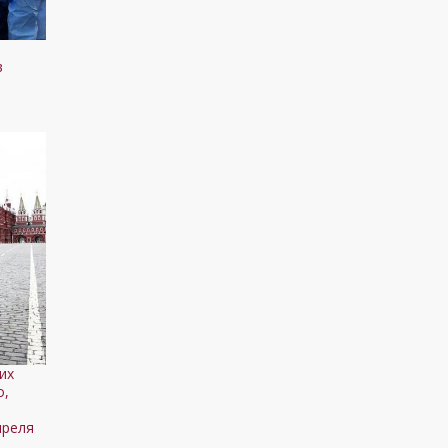
в
их
о,
о
преля