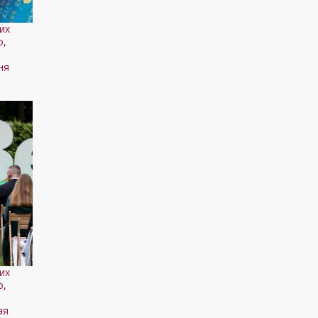
их
о,
о
ня
их
о,
о
ая