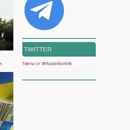
TWITTER
и
е.
Твиты от @RuslanBortnik