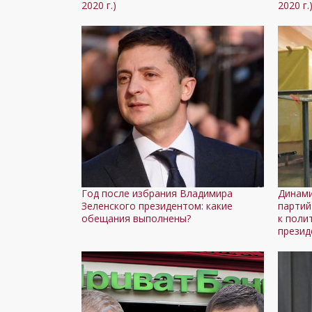
2020 г.)
2020 г.
Год после избрания Владимира
Динами
Зеленского президентом: какие
партий
обещания выполнены?
к поли
презид