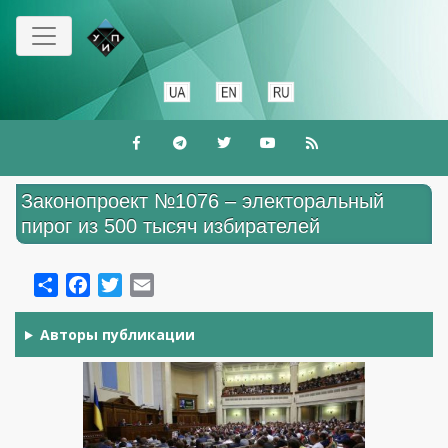
Skip
to
main
content
Законопроект №1076 – электоральный
пирог из 500 тысяч избирателей
Share
Facebook
Twitter
Email
Авторы публикации