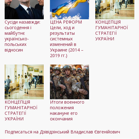
Сусіди назавжди:
ЦЕНА РЕФОРМ
КОНЦЕПЦІЯ
сьогодення і
Цели, ход и
ГУМАНІТАРНОЇ
майбутнє
результаты
СТРАТЕГІЇ
українсько-
системных
УКРАЇНИ
польських
изменений в
відносин
Украине (2014 –
2019 гг.)
КОНЦЕПЦІЯ
Итоги военного
ГУМАНІТАРНОЇ
положения
СТРАТЕГІЇ
накануне его
УКРАЇНИ
окончания
Подписаться на Дзівідзінський Владислав Євгенійович