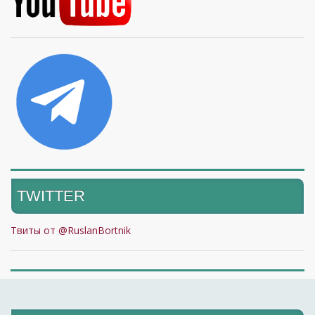
TWITTER
Твиты от @RuslanBortnik