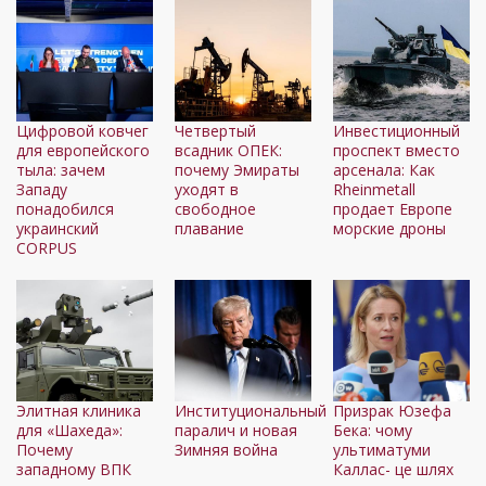
Цифровой ковчег
Четвертый
Инвестиционный
для европейского
всадник ОПЕК:
проспект вместо
тыла: зачем
почему Эмираты
арсенала: Как
Западу
уходят в
Rheinmetall
понадобился
свободное
продает Европе
украинский
плавание
морские дроны
CORPUS
Элитная клиника
Институциональный
Призрак Юзефа
для «Шахеда»:
паралич и новая
Бека: чому
Почему
Зимняя война
ультиматуми
западному ВПК
Каллас- це шлях