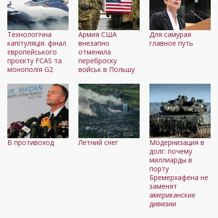
Технологічна
Армия США
Для самурая
капітуляція: фінал
внезапно
главное путь
європейського
отменила
проєкту FCAS та
переброску
монополія G2
войськ в Польшу
В противоход
Летний снег
Модернизация в
долг: почему
миллиарды в
порту
Бремерхафена не
заменят
американские
дивизии