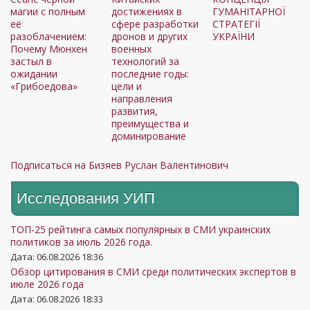
магии с полным
достижениях в
ГУМАНІТАРНОЇ
её
сфере разработки
СТРАТЕГІЇ
разоблачением:
дронов и других
УКРАЇНИ
Почему Мюнхен
военных
застыл в
технологий за
ожидании
последние годы:
«Грибоедова»
цели и
направления
развития,
преимущества и
доминирование
Подписаться на Бизяев Руслан Валентинович
Исследования УИП
ТОП-25 рейтинга самых популярных в СМИ украинских
политиков за июль 2026 года.
Дата: 06.08.2026 18:36
Обзор цитирования в СМИ среди политических экспертов в
июле 2026 года
Дата: 06.08.2026 18:33