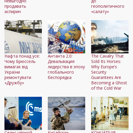
невыгодно
до
продавать
геополитичного
аспирин
«салату»
Нафта понад усе:
Антанта 2.0:
The Cavalry That
Чому Брюссель
Девальвация
Sold Its Horses:
вимагає від
лидерства в эпоху
Why Europe’s
України
глобального
Security
ремонтувати
беспорядка
Guarantees Are
«Дружбу»
Becoming a Ghost
of the Cold War
Сеанс чёрной
Китайских
КОНЦЕПЦІЯ