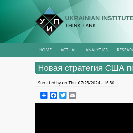
Skip
to
UKRAINIAN INSTITUTE
main
THINK-TANK
content
HOME
ACTUAL
ANALYTICS
RESEAR
Новая стратегия США по
Sumitted by on
Thu, 07/25/2024 - 16:50
Share
Facebook
Twitter
Email