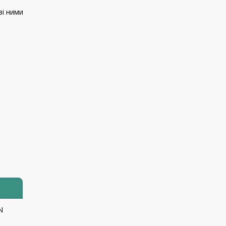
зі ними
N