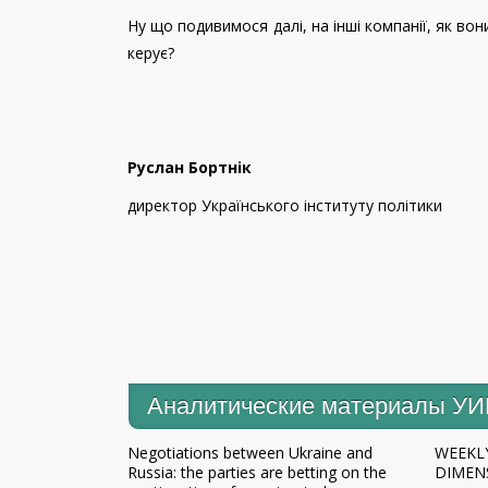
Ну що подивимося далі, на інші компанії, як вон
керує?
Руслан Бортнік
директор Українського інституту політики
Аналитические материалы У
Negotiations between Ukraine and
WEEKLY
Russia: the parties are betting on the
DIMENS