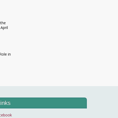
 the
April
Role in
inks
cebook