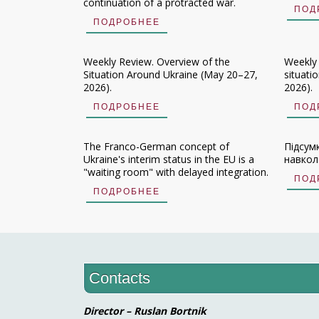
continuation of a protracted war.
ПОД
ПОДРОБНЕЕ
Weekly Review. Overview of the
Weekly
Situation Around Ukraine (May 20–27,
situati
2026).
2026).
ПОДРОБНЕЕ
ПОД
The Franco-German concept of
Підсум
Ukraine's interim status in the EU is a
навколо
"waiting room" with delayed integration.
ПОД
ПОДРОБНЕЕ
Contacts
Director – Ruslan Bortnik