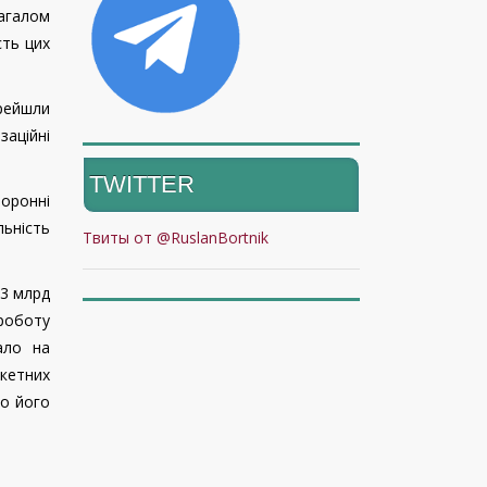
агалом
сть цих
ерейшли
заційні
TWITTER
боронні
льність
Твиты от @RuslanBortnik
,3 млрд
 роботу
ало на
акетних
но його