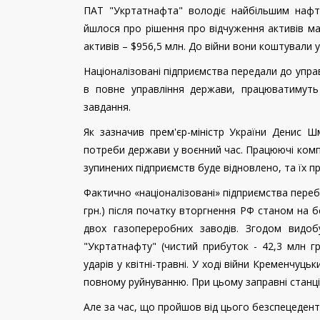
ПАТ "Укртатнафта" володіє найбільшим нафт
йшлося про рішення про відчуження активів май
активів – $956,5 млн. До війни вони коштували у
Націоналізовані підприємства передали до управ
в повне управління держави, працюватимуть т
завдання.
Як зазначив прем'єр-міністр України Денис Ш
потреби держави у воєнний час. Працюючі компа
зупинених підприємств буде відновлено, та їх 
Фактично «націоналізовані» підприємства перебу
грн.) після початку вторгнення РФ станом на 
двох газопереробних заводів. Згодом видо
"Укртатнафту" (чистий прибуток - 42,3 млн г
ударів у квітні-травні. У ході війни Кременчу
повному руйнуванню. При цьому заправні станц
Але за час, що пройшов від цього безспецеден