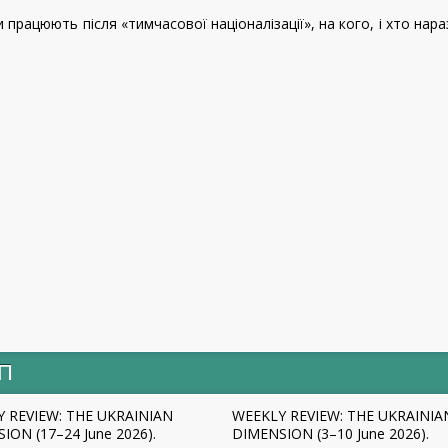
и працюють після «тимчасової націоналізації», на кого, і хто нара
ИП
 REVIEW: THE UKRAINIAN
WEEKLY REVIEW: THE UKRAINIA
ION (17–24 June 2026).
DIMENSION (3–10 June 2026).