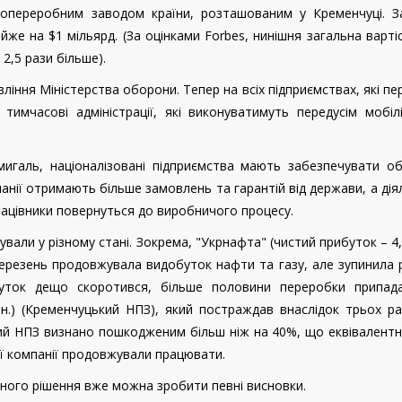
опереробним заводом країни, розташованим у Кременчуці. З
же на $1 мільярд. (За оцінками Forbes, нинішня загальна варті
 2,5 рази більше).
ління Міністерства оборони. Тепер на всіх підприємствах, які п
имчасові адміністрації, які виконуватимуть передусім мобілі
мигаль, націоналізовані підприємства мають забезпечувати о
нії отримають більше замовлень та гарантій від держави, а дія
працівники повернуться до виробничого процесу.
вали у різному стані. Зокрема, "Укрнафта" (чистий прибуток – 4
березень продовжувала видобуток нафти та газу, але зупинила
буток дещо скоротився, більше половини переробки припад
рн.) (Кременчуцький НПЗ), який постраждав внаслідок трьох р
цький НПЗ визнано пошкодженим більш ніж на 40%, що еквівалент
ії компанії продовжували працювати.
тного рішення вже можна зробити певні висновки.