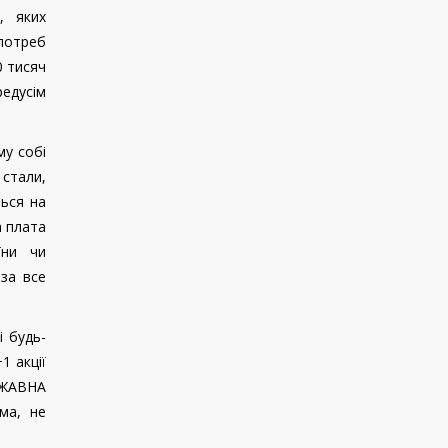
, яких
 потреб
0 тисяч
редусім
му собі
 стали,
ться на
а плата
їни чи
за все
і будь-
1 акції
ЕРЖАВНА
ма, не