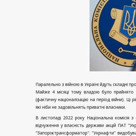
Паралельно з війною в Україні йдуть складні пр
Майже 4 місяці тому владою було прийнято р
(фактичну націоналізацію на період війни). Ці
які ніби не задовільнять приватні власники.
В листопаді 2022 року Національна комісія з
відчуження у власність держави акцій ПАТ "У
"Запоріжтрансформатор". "Укрнафти" видобуває