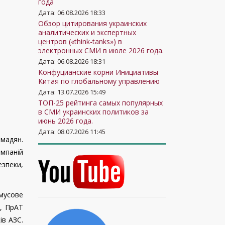
года
Дата: 06.08.2026 18:33
Обзор цитирования украинских
аналитических и экспертных
центров («think-tanks») в
электронных СМИ в июле 2026 года.
Дата: 06.08.2026 18:31
Конфуцианские корни Инициативы
Китая по глобальному управлению
Дата: 13.07.2026 15:49
ТОП-25 рейтинга самых популярных
в СМИ украинских политиков за
июнь 2026 года.
Дата: 08.07.2026 11:45
омадян.
мпаній
езпеки,
имусове
", ПрАТ
ів АЗС.