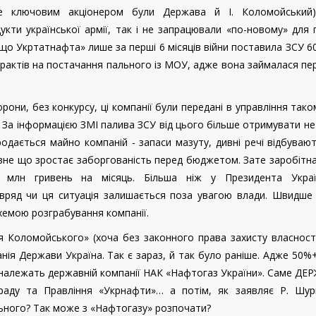
де ключовим акціонером були Держава й І. Коломойський)
кти української армії, так і не запрацювали «по-новому» для
що Укртатнафта» лише за перші 6 місяців війни поставила ЗСУ 6
трактів на постачання пального із МОУ, адже вона займалася пе
они, без конкурсу, ці компанії були передані в управління тако
. За інформацією ЗМІ палива ЗСУ від цього більше отримувати не
одається майно компаній - запаси мазуту, дивні речі відбуваю
оловне що зростає заборгованість перед бюджетом. Зате заробітн
 млн гривень на місяць. Більша ніж у Президента Укра
вряд чи ця ситуація залишається поза увагою влади. Швидше 
схемою розграбування компанії.
я Коломойського» (хоча без законного права захисту власност
анія Держави Україна. Так є зараз, й так було раніше. Адже 50%+
 і належать державній компанії НАК «Нафтогаз України». Саме Д
раду та Правління «Укрнафти»… а потім, як заявляє Р. Шур
льного? Так може з «Нафтогазу» розпочати?