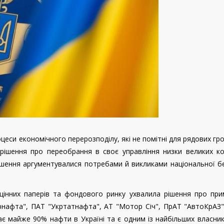
оцеси економічного перерозподілу, які не помітні для рядових гр
ішення про переобрання в своє управління низки великих ко
 рішення аргументувалися потребами й викликами національної б
 цінних паперів та фондового ринку ухвалила рішення про пр
крнафта", ПАТ "Укртатнафта", АТ "Мотор Січ", ПрАТ "АвтоКрАЗ
 майже 90% нафти в Україні та є одним із найбільших власник