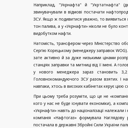
Наприклад, "Укрнафта" й "Укртатнафта" (
звинувачували в відмові постачати нафтопроду
ЗСУ. Якщо ж подивитися уважно, то виявиться 
тон палива, а у «Укрнафти» ніколи не було кон
видобутком нафти.
Натомість, трансфером через Міністерство обор
Сергію Корецькому (менеджеру заправок
WOG
)
зате активно й за дуже низькими цінами розпр
станціях заправки та митниці від її імені. А г
у нового менеджера зараз становить 3,2
Головнокомандуючого ЗСУ разом взятих. І на
навпаки, хтось в високих кабінетах керує цією 
При цьому треба розуміти, що це не «компані
кого у нас не буде існувати економіки), а комп
«Укрнафти» навіть до націоналізації належали
компанія «Нафтогаз» формувала Наглядову 
постачала в державні Збройні Сили України па