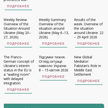
ПОДРОБНЕЕ
Weekly Review.
Weekly Summary.
Results of the
Overview of the
Overview of the
week. Overview of
Situation Around
situation around
the situation
Ukraine (May 20–
Ukraine (May 6–13,
around Ukraine. 22
27, 2026).
2026).
– 29 April 2026
ПОДРОБНЕЕ
ПОДРОБНЕЕ
ПОДРОБНЕЕ
The Franco-
Підсумки тижня.
New Global
German concept of
Огляд ситуації
Mediator:
Ukraine's interim
навколо України.
Pakistan’s Role in
status in the EU is
8 – 15 квітня 2026
Middle East
a "waiting room"
Settlement
ПОДРОБНЕЕ
with delayed
ПОДРОБНЕЕ
integration.
ПОДРОБНЕЕ