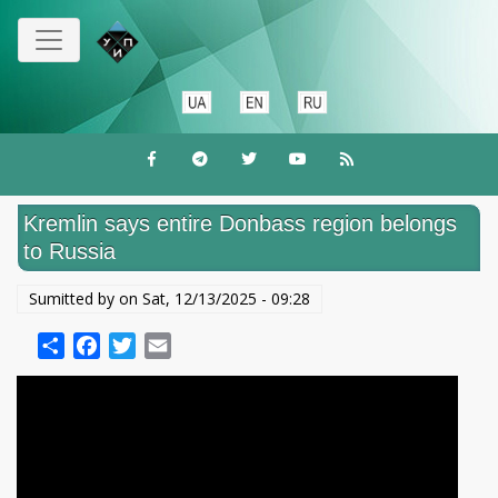
Skip
to
main
content
Kremlin says entire Donbass region belongs
to Russia
Sumitted by on
Sat, 12/13/2025 - 09:28
Share
Facebook
Twitter
Email