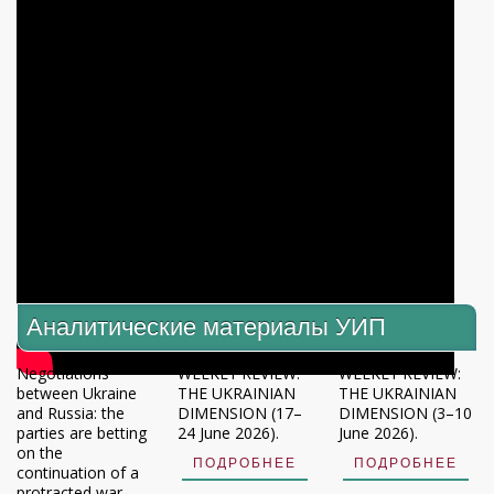
Аналитические материалы УИП
Negotiations
WEEKLY REVIEW:
WEEKLY REVIEW:
between Ukraine
THE UKRAINIAN
THE UKRAINIAN
and Russia: the
DIMENSION (17–
DIMENSION (3–10
parties are betting
24 June 2026).
June 2026).
on the
ПОДРОБНЕЕ
ПОДРОБНЕЕ
continuation of a
protracted war.