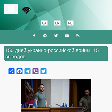
Перейти
к
основному
содержанию
150 дней украино-российской войны: 15
выводов
Share
Facebook
Telegram
Viber
Twitter