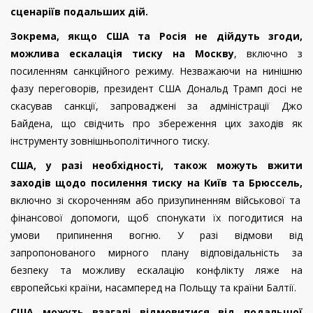
сценаріїв подальших дій.
Зокрема, якщо США та Росія не дійдуть згоди,
можлива ескалація тиску на Москву
, включно з
посиленням санкційного режиму. Незважаючи на нинішню
фазу переговорів, президент США Дональд Трамп досі не
скасував санкції, запроваджені за адміністрації Джо
Байдена, що свідчить про збереження цих заходів як
інструменту зовнішньополітичного тиску.
США, у разі необхідності, також можуть вжити
заходів щодо посилення тиску на Київ та Брюссель,
включно зі скороченням або призупиненням військової та
фінансової допомоги, щоб спонукати їх погодитися на
умови припинення вогню. У разі відмови від
запропонованого мирного плану відповідальність за
безпеку та можливу ескалацію конфлікту ляже на
європейські країни, насамперед на Польщу та країни Балтії.
США можуть взагалі відмовитися від подальшої