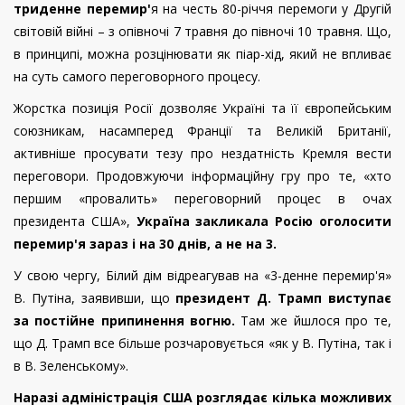
триденне перемир'
я на честь 80-річчя перемоги у Другій
світовій війні – з опівночі 7 травня до півночі 10 травня. Що,
в принципі, можна розцінювати як піар-хід, який не впливає
на суть самого переговорного процесу.
Жорстка позиція Росії дозволяє Україні та її європейським
союзникам, насамперед Франції та Великій Британії,
активніше просувати тезу про нездатність Кремля вести
переговори. Продовжуючи інформаційну гру про те, «хто
першим «провалить» переговорний процес в очах
президента США»,
Україна закликала Росію оголосити
перемир'я зараз і на 30 днів, а не на 3.
У свою чергу, Білий дім відреагував на «3-денне перемир'я»
В. Путіна, заявивши, що
президент Д. Трамп виступає
за постійне припинення вогню.
Там же йшлося про те,
що Д. Трамп все більше розчаровується «як у В. Путіна, так і
в В. Зеленському».
Наразі адміністрація США розглядає кілька можливих