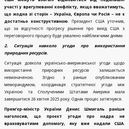
участі у врегулюванні конфлікту, якщо вважатимуть,
що жодна зі сторін – Україна, Європа чи Росія – не є
достатньо конструктивною
. Президент США уточнив,
що за відсутності прогресу рішення про вихід США з
переговорного процесу буде ухвалено найближчими днями.
2. Ситуація навколо угоди про використання
природних ресурсів
.
Ситуація довкола українсько-американської угоди щодо
використання природних ресурсів залишається
невизначеною. Згідно з раніше опублікованим
меморандумом, координація стратегічної угоди між
Україною та Сполученими Штатами Америки мала
завершитися 26 квітня 2025 року. Однак процес затягнувся.
Прем'єр-міністр України Денис Шмигаль раніше
наголосив, що проєкт угоди про надра не
враховуватиме допомогу, яку вже надали США
.