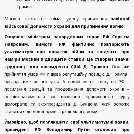
Трампа.
Москва також не знімає умову припинення
західної
військової допомоги Україні для припинення вогню.
Озвучені міністром закордонних справ РФ Сергієм
Лавровим, вимоги РФ фактично повторюють
ультиматум про початок війни та свідчать про
наміри Москви підвищити ставки. Це створює значні
труднощі для президента США Д. Трампа.
Оскільки
прийняття умов РФ підірве репутаційну позицію Д. Трампа і
виглядатиме як поступка. А новий виток тиску на РФ –
посилення санкцій та продовження допомоги Україні –
розцінюватиметься як визнання правильності курсу
демократів та екс-президента Д. Байдена, який вороже
ставиться до нової адміністрації Білого дому.
Ймовірно, щоб пом'якшити свої ультиматумні заяви,
президент РФ Володимир Путін оголосив про