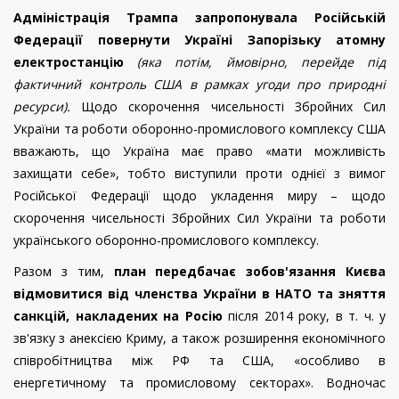
Адміністрація Трампа запропонувала Російській
Федерації повернути Україні Запорізьку атомну
електростанцію
(яка потім, ймовірно, перейде під
фактичний контроль США в рамках угоди про природні
ресурси).
Щодо скорочення чисельності Збройних Сил
України та роботи оборонно-промислового комплексу США
вважають, що Україна має право «мати можливість
захищати себе», тобто виступили проти однієї з вимог
Російської Федерації щодо укладення миру – щодо
скорочення чисельності Збройних Сил України та роботи
українського оборонно-промислового комплексу.
Разом з тим,
план передбачає зобов'язання Києва
відмовитися від членства України в НАТО та зняття
санкцій, накладених на Росію
після 2014 року, в т. ч. у
зв'язку з анексією Криму, а також розширення економічного
співробітництва між РФ та США, «особливо в
енергетичному та промисловому секторах». Водночас