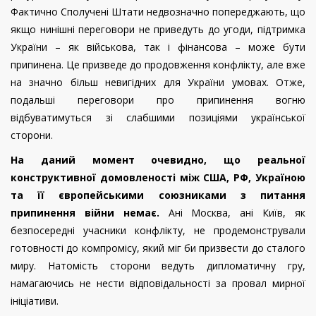
Фактично Сполучені Штати недвозначно попереджають, що
якщо нинішні переговори не приведуть до угоди, підтримка
України – як військова, так і фінансова – може бути
припинена. Це призведе до продовження конфлікту, але вже
на значно більш невигідних для України умовах. Отже,
подальші переговори про припинення вогню
відбуватимуться зі слабшими позиціями української
сторони.
На даний момент очевидно, що реальної
конструктивної домовленості між США, РФ, Україною
та її європейськими союзниками з питання
припинення війни немає.
Ані Москва, ані Київ, як
безпосередні учасники конфлікту, не продемонстрували
готовності до компромісу, який міг би призвести до сталого
миру. Натомість сторони ведуть дипломатичну гру,
намагаючись не нести відповідальності за провал мирної
ініціативи.