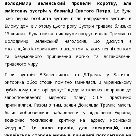
Володимир Зеленський провели коротку, але
змістовну зустріч у базиліці Святого Петра
. Це була
їхня перша особиста зустріч після напруженої зустрічі в
Білому домі в лютому цього року. Зустріч тривала близько
15 хвилин і була описана як «дуже продуктивна». Президент
Володимир Зеленський наголосив, що дискусія є
«потенційно історичною», з акцентом на досягненні повного
та безумовного припинення вогню та встановленні
тривалого миру.
Після зустрічі В.Зеленського та Д.Трампа у Ватикані
риторика обох сторін помітно змінилася. В українському
публічному просторі дискусії щодо можливих поправок до
запропонованого мирного плану США практично
припинилися. Разом з тим, заяви Дональда Трампа мають
більш доброзичливе забарвлення у відношенні України,
водночас посилюючи критику на адресу Російської
Федерації.
Це дало привід для спекуляцій, що
українська сторона може в принципі погодитися на