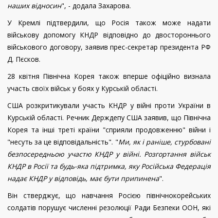
наших відносин
", - додала Захарова.
У Кремлі підтвердили, що Росія також може надати
військову допомогу КНДР відповідно до двостороннього
військового договору, заявив прес-секретар президента РФ
Д. Пєсков.
28 квітня Північна Корея також вперше офіційно визнала
участь своїх військ у боях у Курській області.
США розкритикували участь КНДР у війні проти України в
Курській області. Речник Держдепу США заявив, що Північна
Корея та інші треті країни "сприяли продовженню" війни і
"несуть за це відповідальність". "
Ми, як і раніше, стурбовані
безпосередньою участю КНДР у війні. Розгортання військ
КНДР в Росії та будь-яка підтримка, яку Російська Федерація
надає КНДР у відповідь, має бути припинена
".
Він стверджує, що навчання Росією північнокорейських
солдатів порушує численні резолюції Ради Безпеки ООН, які