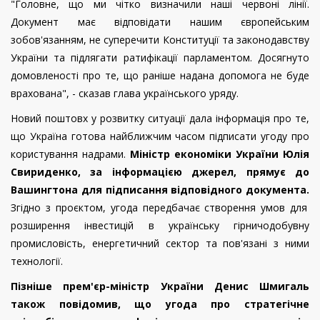
"Головне, що ми чітко визначили наші червоні лінії.
Документ має відповідати нашим європейським
зобов'язанням, не суперечити Конституції та законодавству
України та підлягати ратифікації парламентом. Досягнуто
домовленості про те, що раніше надана допомога не буде
врахована", - сказав глава українського уряду.
Новий поштовх у розвитку ситуації дала інформація про те,
що Україна готова найближчим часом підписати угоду про
користування надрами.
Міністр економіки України Юлія
Свириденко, за інформацією джерел, прямує до
Вашингтона для підписання відповідного документа.
Згідно з проєктом, угода передбачає створення умов для
розширення інвестицій в українську гірничодобувну
промисловість, енергетичний сектор та пов'язані з ними
технології.
Пізніше прем'єр-міністр України Денис Шмигаль
також повідомив, що угода про стратегічне