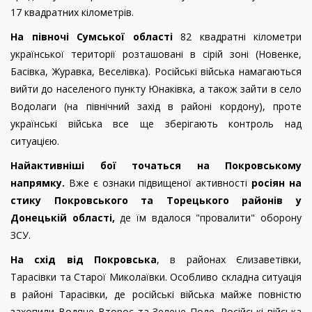
17 квадратних кілометрів.
На півночі Сумської області
82 квадратні кілометри
української території розташовані в сірій зоні (Новенке,
Басівка, Журавка, Веселівка). Російські війська намагаються
вийти до населеного пункту Юнаківка, а також зайти в село
Водолаги (на північний захід в районі кордону), проте
українські війська все ще зберігають контроль над
ситуацією.
Найактивніші бої точаться на Покровському
напрямку.
Вже є ознаки підвищеної активності
росіян на
стику Покровського та Торецького районів у
Донецькій області,
де їм вдалося "провалити" оборону
ЗСУ.
На схід від Покровська
, в районах Єлизаветівки,
Тарасівки та Старої Миколаївки. Особливо складна ситуація
в районі Тарасівки, де російські війська майже повністю
захопили Водяне Второє та Зелене Поле. Російські війська