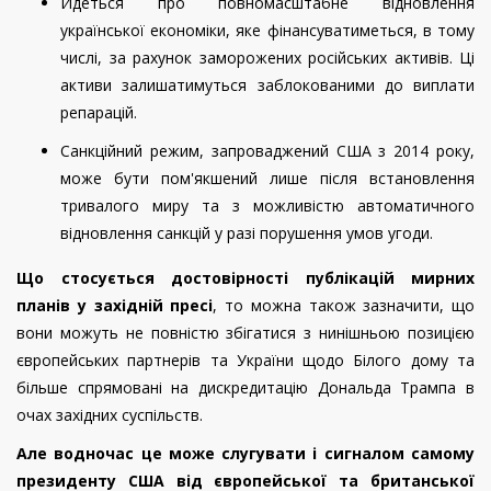
Йдеться про повномасштабне відновлення
української економіки, яке фінансуватиметься, в тому
числі, за рахунок заморожених російських активів. Ці
активи залишатимуться заблокованими до виплати
репарацій.
Санкційний режим, запроваджений США з 2014 року,
може бути пом'якшений лише після встановлення
тривалого миру та з можливістю автоматичного
відновлення санкцій у разі порушення умов угоди.
Що стосується достовірності публікацій мирних
планів у західній пресі
, то можна також зазначити, що
вони можуть не повністю збігатися з нинішньою позицією
європейських партнерів та України щодо Білого дому та
більше спрямовані на дискредитацію Дональда Трампа в
очах західних суспільств.
Але водночас це може слугувати і сигналом самому
президенту США від європейської та британської