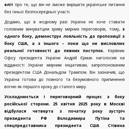
еліт
про те, що він не зможе вирішити українське питання
без їхньої безпосередньої участі.
Додамо, що в жодному разі Україна не хоче ставати
головним винуватцем зриву мирних переговорів, тому,
з
одного боку, демонструє лояльність до пропозиції з
боку США, а з іншого – поки що не висловлює
реальної готовності до певних поступок.
Керівник
Офісу президента України Андрій Єрмак наголосив на
відданості України мирним ініціативам, запропонованим
президентом США Дональдом Трампом. Він зазначив, що
Україна готова до повного та безумовного припинення
вогню як першого кроку до сталого миру.
Ускладнюється і переговорний процес з боку
російської сторони. 25 квітня 2025 року в Москві
відбулася четверта з початку року зустріч
президента РФ Володимира Путіна та
спецпредставника президента США Стівена