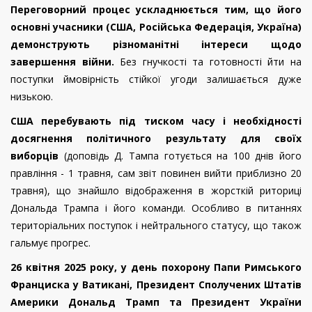
Переговорний процес ускладнюється тим, що його
основні учасники (США, Російська Федерація, Україна)
демонструють різноманітні інтереси щодо
завершення війни.
Без гнучкості та готовності йти на
поступки ймовірність стійкої угоди залишається дуже
низькою.
США перебувають під тиском часу і необхідності
досягнення політичного результату для своїх
виборців
(доповідь Д. Тампа готується на 100 днів його
правління - 1 травня, сам звіт повинен вийти приблизно 20
травня), що знайшло відображення в жорсткій риториці
Дональда Трампа і його команди.
Особливо в питаннях
територіальних поступок і нейтрального статусу, що також
гальмує прогрес.
26 квітня 2025 року, у день похорону Папи Римського
Франциска у Ватикані, Президент Сполучених Штатів
Америки Дональд Трамп та Президент України