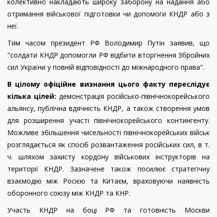
колективно накладають широку заборону на надання або
отримання військової підготовки чи допомоги КНДР або з
неї.
Тим часом президент РФ Володимир Путін заявив, що
"солдати КНДР допомогли РФ відбити вторгнення Збройних
сил України у повній відповідності до міжнародного права".
В цілому офіційне визнання цього факту переслідує
кілька цілей:
демонстрація російсько-північнокорейського
альянсу, публічна вдячність КНДР, а також створення умов
для розширення участі північнокорейського контингенту.
Можливе збільшення чисельності північнокорейських військ
розглядається як спосіб розвантаження російських сил, в т.
ч. шляхом захисту кордону військових інструкторів на
території КНДР. Зазначене також посилює стратегічну
взаємодію між Росією та Китаєм, враховуючи наявність
оборонного союзу між КНДР та КНР.
Участь КНДР на боці РФ та готовність Москви