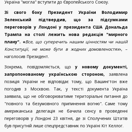
Україна "могла" вступити до Європейського Союзу.
Зі свого боку Президент України Володимир
Зеленський підтвердив, що за підсумками
переговорів у Лондоні у президента США Дональда
Трампа на столі лежить нова редакція "мирного
плану". «
Все, що суперечить нашим цінностям чи нашій
Конституції, не може бути в жодних домовленостях
», –
наголосив Президент.
Зокрема, повідомляється, що
у новому документі,
запропонованому українською стороною,
заявлена
позиція України не відповідає тому, що Вашингтон вже
погодив з Москвою. Так, у тексті документа Україна
заявила, що не обговорюватиме територіальні питання до
"повного та безумовного припинення вогню". Саме тому
американська делегація не бачила сенсу в проведенні
переговорів у Лондоні 23 квітня, де зі Сполучених Штатів
був присутній лише спецпредставник по Україні Кіт Келлог.