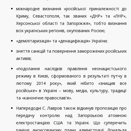
міжнародне визнання «російської приналежності до
Криму, Севастополя, так званих «ДНР» та «ЛНР»,
Херсонської області та Запоріжжя», тобто визнання
всіх українських регіонів, окупованих Росією;
«демілітаризація» та «денацифікація» України;
зняття санкцій та повернення заморожених російських
активів;
«подолання наслідків правління неонацистського
режиму в Києві, сформованого в результаті путчу в
лютому 2014 року», який нібито «знищив все
російське» в Україні – мову, медіа, культуру, традиції
та «канонічне православ'я».
Напередодні С. Лавров також відкинув пропозицію про
передачу контролю над Запорізькою атомною
електростанцією США та Україні. Що суперечить
раніше анонсованому плану адміністрації Дональда