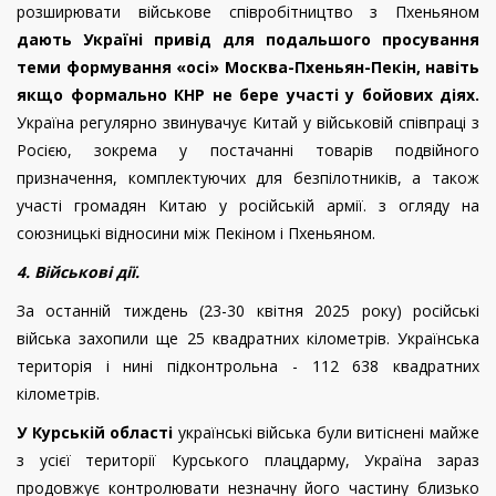
розширювати військове співробітництво з Пхеньяном
дають Україні привід для подальшого просування
теми формування «осі» Москва-Пхеньян-Пекін, навіть
якщо формально КНР не бере участі у бойових діях.
Україна регулярно звинувачує Китай у військовій співпраці з
Росією, зокрема у постачанні товарів подвійного
призначення, комплектуючих для безпілотників, а також
участі громадян Китаю у російській армії. з огляду на
союзницькі відносини між Пекіном і Пхеньяном.
4. Військові дії.
За останній тиждень (23-30 квітня 2025 року) російські
війська захопили ще 25 квадратних кілометрів. Українська
територія і нині підконтрольна - 112 638 квадратних
кілометрів.
У Курській області
українські війська були витіснені майже
з усієї території Курського плацдарму, Україна зараз
продовжує контролювати незначну його частину близько