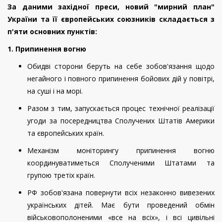
За даними західної преси, новий "мирний план"
України та її європейських союзників складається з
п'яти основних пунктів:
1. Припинення вогню
Обидві сторони беруть на себе зобов'язання щодо
негайного і повного припинення бойових дій у повітрі,
на суші і на морі.
Разом з тим, запускається процес технічної реалізації
угоди за посередництва Сполучених Штатів Америки
та європейських країн.
Механізм моніторингу припинення вогню
координуватиметься Сполученими Штатами та
групою третіх країн.
РФ зобов'язана повернути всіх незаконно вивезених
українських дітей. Має бути проведений обмін
військовополоненими «все на всіх», і всі цивільні