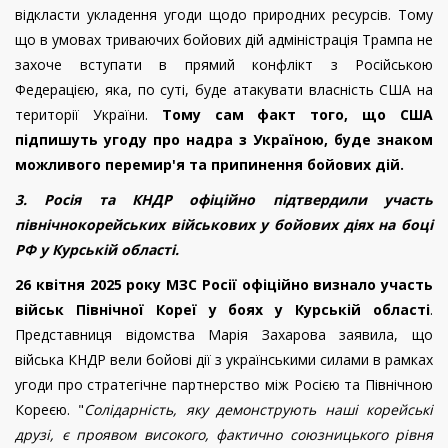
відкласти укладення угоди щодо природних ресурсів. Тому
що в умовах триваючих бойових дій адміністрація Трампа не
захоче вступати в прямий конфлікт з Російською
Федерацією, яка, по суті, буде атакувати власність США на
території України.
Тому сам факт того, що США
підпишуть угоду про надра з Україною, буде знаком
можливого перемир'я та припинення бойових дій.
3. Росія та КНДР офіційно підтвердили участь
північнокорейських військових у бойових діях на боці
РФ у Курській області.
26 квітня 2025 року МЗС Росії офіційно визнало участь
військ Північної Кореї у боях у Курській області
.
Представниця відомства Марія Захарова заявила, що
війська КНДР вели бойові дії з українськими силами в рамках
угоди про стратегічне партнерство між Росією та Північною
Кореєю. "
Солідарність, яку демонструють наші корейські
друзі, є проявом високого, фактично союзницького рівня