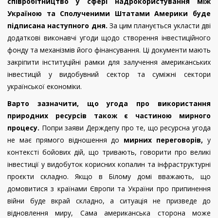
співробітництво у сфері надрокористування між
Україною та Сполученими Штатами Америки буде
підписана наступного дня.
За цим планується укласти дві
додаткові виконавчі угоди щодо створення інвестиційного
фонду та механізмів його фінансування. Ці документи мають
закріпити інституційні рамки для залучення американських
інвестицій у видобувний сектор та суміжні сектори
української економіки.
Варто зазначити, що угода про використання
природних ресурсів також є частиною мирного
процесу.
Попри заяви Держдепу про те, що ресурсна угода
не має прямого відношення до
мирних переговорів,
у
контексті бойових дій, що тривають, говорити про великі
інвестиції у видобуток корисних копалин та інфраструктурні
проєкти складно. Якщо в Білому домі вважають, що
домовитися з країнами Європи та України про припинення
війни буде вкрай складно, а ситуація не призведе до
відновлення миру, Сама американська сторона може