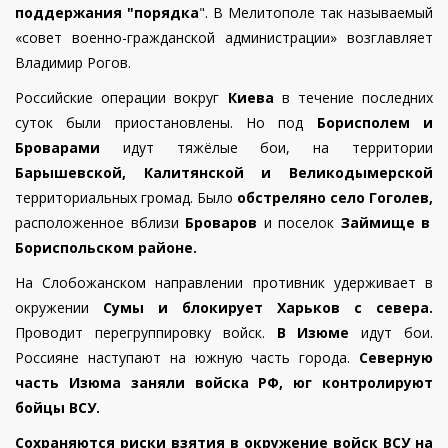
поддержания "порядка
". В Мелитополе так называемый
«совет военно-гражданской администрации» возглавляет
Владимир Рогов.
Российские операции вокруг
Киева
в течение последних
суток были приостановлены.
Но под
Борисполем и
Броварами
идут тяжёлые бои, на территории
Барышевской, Калитянской и Великодымерской
территориальных громад. Было
обстреляно село Гоголев,
расположенное вблизи
Броваров
и поселок
Займище в
Бориспольском районе.
На Слобожанском направлении
противник удерживает в
окружении
Сумы и блокирует Харьков с севера.
Проводит перегруппировку войск.
В Изюме
идут бои.
Россияне наступают на южную часть города.
Северную
часть Изюма заняли войска РФ, юг контролируют
бойцы ВСУ.
Сохраняются риски взятия в окружение войск ВСУ на