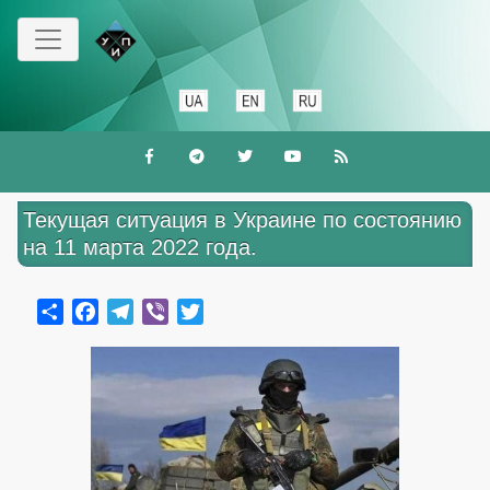
Перейти
к
основному
содержанию
Текущая ситуация в Украине по состоянию
на 11 марта 2022 года.
Share
Facebook
Telegram
Viber
Twitter