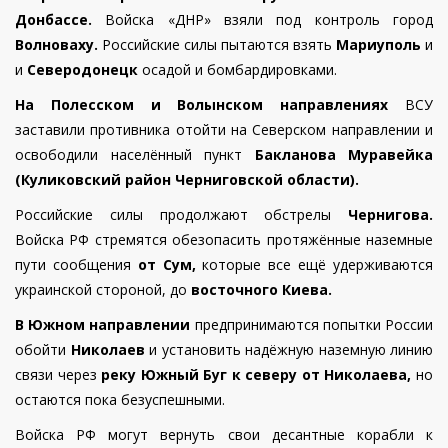
Донбассе.
Войска «ДНР» взяли под контроль город
Волноваху.
Российские силы пытаются взять
Мариуполь
и
и
Северодонецк
осадой и бомбардировками.
На Полесском и Волынском направлениях
ВСУ
заставили противника отойти на Северском направлении и
освободили населённый пункт
Бакланова Муравейка
(Куликовский район Черниговской области).
Российские силы продолжают обстрелы
Чернигова.
Войска РФ стремятся обезопасить протяжённые наземные
пути сообщения
от Сум,
которые все ещё удерживаются
украинской стороной, до
восточного Киева.
В Южном направлении
предпринимаются попытки России
обойти
Николаев
и установить надёжную наземную линию
связи через
реку Южный Буг к северу от Николаева,
но
остаются пока безуспешными.
Войска РФ
могут вернуть свои десантные корабли к