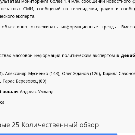
ультатам мониторинга более 1,4 млн. сообщений новостного ф
и печатных СМИ, сообщений на телевидении, радио и сообщ
еского эксперта.
 объективно отслеживать информационные тренды. Вмес
дствах массовой информации политическим экспертом
в декаб
), Александр Мусиенко (143), Олег Жданов (126), Кирилл Сазонов
, Тарас Березовец (89)
25 вошли
:
Андреас Умланд
са
вые 25 Количественный обзор