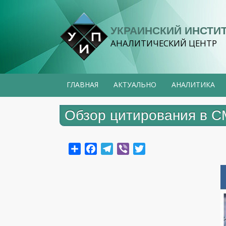
Перейти
к
УКРАИНСКИЙ ИНСТИ
основному
АНАЛИТИЧЕСКИЙ ЦЕНТР
содержанию
ГЛАВНАЯ
АКТУАЛЬНО
АНАЛИТИКА
Обзор цитирования в СМ
Share
Facebook
Telegram
Viber
Twitter