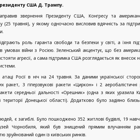
Президенту США Д. Трампу.
аправив звернення Президенту США, Конгресу та американ
y (25 травня), у якому одночасно висловив вдячність за підтр
и.
діграють роль гаранта свободи та безпеки у світі, а їхня пі
 умовах війни з Росією. Зеленський акцентує, що без америк
стояти агресії, а сама підтримка США розглядається як внесок 
системи.
атаці Росії в ніч на 24 травня. За даними української сторо
их ракет, 3 гіперзвукові ракети «Циркон» і 2 аеробалістичні
акети середньої дальності «Орешник» (одна з яких уразила К
 території Донецької області). Додатково було задіяно близ
юдей, є загиблі. Було пошкоджено 352 житлові будівлі, 19 нав
узей Чорнобиля, який був знищений прямим влучанням рак
ю зруйнований один із київських ринків.