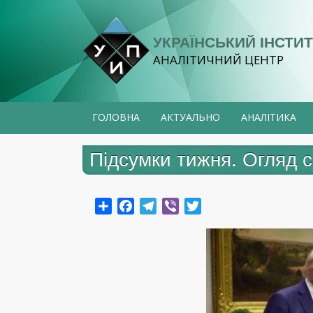
Перейти
до
УКРАЇНСЬКИЙ ІНСТИТ
основного
АНАЛІТИЧНИЙ ЦЕНТР
вмісту
ГОЛОВНА
АКТУАЛЬНО
АНАЛІТИКА
Підсумки тижня. Огляд с
Share
Facebook
Telegram
Viber
Twitter