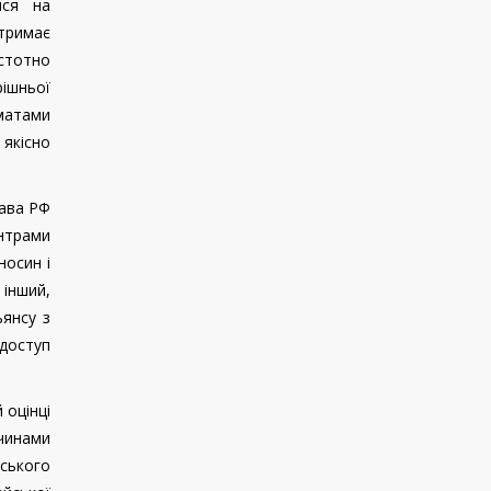
ися на
отримає
істотно
ішньої
матами
 якісно
лава РФ
нтрами
носин і
 інший,
ьянсу з
 доступ
 оцінці
чинами
ського