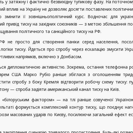
ть у затяжну і фактично безвихідну тупикову фазу. На поточном
ий вплив на Україну не дозволяє досягти поставлених політични
о змінити її зовнішньополітичний курс. Водночас для україн
ий привід тиску на західних союзників — з метою збільшення п
щування політичного та санкційного тиску на РФ.
РФ не просто для створення паніки серед населення, посол
 логіки тиску. Йдеться про спробу через ескалацію змусити Укр
тливих напрямків, включно з Донбасом.
ться дипломатичною активністю. Зокрема, остання телефонна р
арем США Марко Рубіо раніше збіглася з оголошенням трид
стити спробу з боку Кремля відтворити робочу схему тиску: п
тону — спроба задіяти американський канал тиску на Київ.
з «білоруським фактором» — на тлі раніше озвученої Україно
ультаті формується комплексний контур тиску, що поєднує наг
грози масованих ударів по Києву, посилюючи загальний ефект ес
на закріплення сценарію тривалого протистояння. Будь-які розм