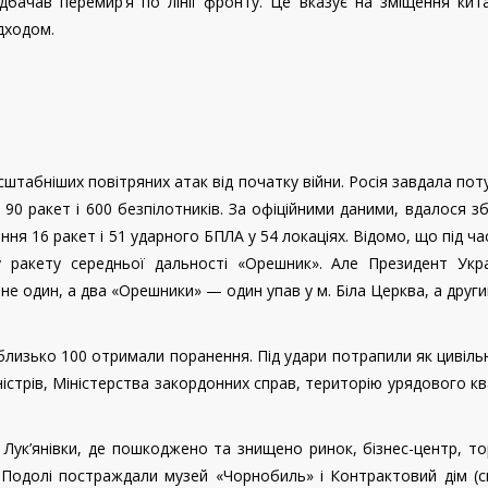
дбачав перемир’я по лінії фронту. Це вказує на зміщення кит
ідходом.
асштабніших повітряних атак від початку війни. Росія завдала по
90 ракет і 600 безпілотників. За офіційними даними, вдалося з
ння 16 ракет і 51 ударного БПЛА у 54 локаціях. Відомо, що під ча
ну ракету середньої дальності «Орешник». Але Президент Укра
не один, а два «Орешники» — один упав у м. Біла Церква, а друг
близько 100 отримали поранення. Під удари потрапили як цивільні
ністрів, Міністерства закордонних справ, територію урядового к
і Лук’янівки, де пошкоджено та знищено ринок, бізнес-центр, т
 Подолі постраждали музей «Чорнобиль» і Контрактовий дім (