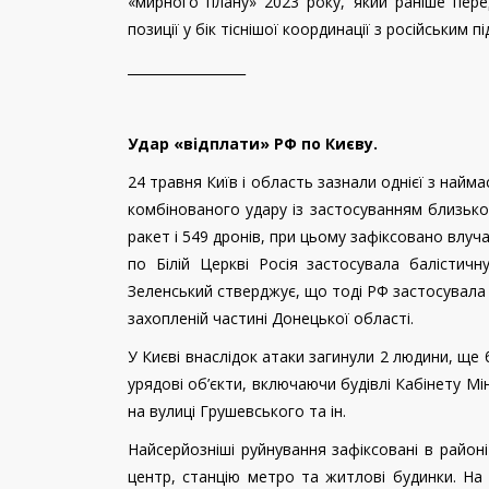
«мирного плану» 2023 року, який раніше пере
позиції у бік тіснішої координації з російським п
__________________
Удар «відплати» РФ по Києву.
24 травня Київ і область зазнали однієї з найм
комбінованого удару із застосуванням близько 
ракет і 549 дронів, при цьому зафіксовано влуча
по Білій Церкві Росія застосувала балістич
Зеленський стверджує, що тоді РФ застосувала 
захопленій частині Донецької області.
У Києві внаслідок атаки загинули 2 людини, ще 
урядові об’єкти, включаючи будівлі Кабінету Мі
на вулиці Грушевського та ін.
Найсерйозніші руйнування зафіксовані в район
центр, станцію метро та житлові будинки. На