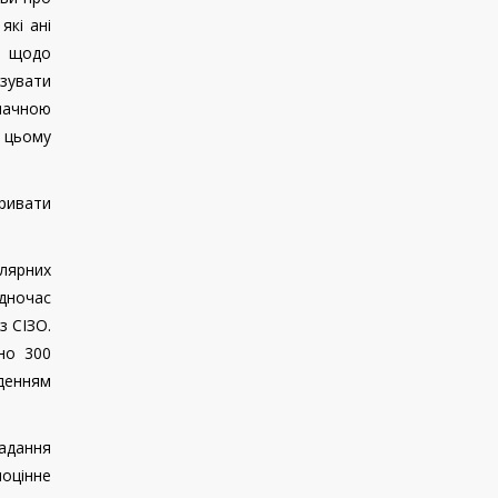
які ані
м щодо
ізувати
значною
и цьому
тривати
улярних
одночас
з СІЗО.
но 300
денням
адання
ноцінне