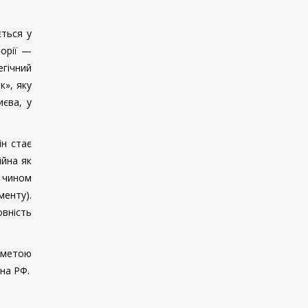
ється у
торії —
гічний
к», яку
иєва, у
ін стає
ійна як
м чином
менту).
овність
з метою
на РФ.