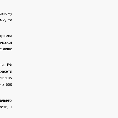
ському
имку та
дтримка
анської
не лише
ни, РФ
 ракети
иївську
ько 600
чальних
ети, і