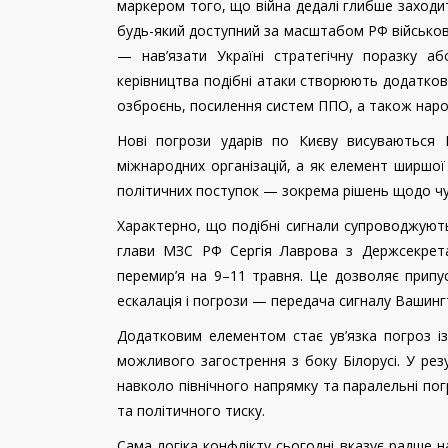
маркером того, що війна дедалі глибше заходи
будь-який доступний за масштабом РФ військов
— нав’язати Україні стратегічну поразку аб
керівництва подібні атаки створюють додатков
озброєнь, посилення систем ППО, а також наро
Нові погрози ударів по Києву висуваються 
міжнародних організацій, а як елемент ширшої
політичних поступок — зокрема рішень щодо чу
Характерно, що подібні сигнали супроводжую
глави МЗС РФ Сергія Лаврова з Держсекрет
перемир’я на 9–11 травня. Це дозволяє припу
ескалація і погрози — передача сигналу Вашинг
Додатковим елементом стає ув’язка погроз і
можливого загострення з боку Білорусі. У рез
навколо північного напрямку та паралельні по
та політичного тиску.
Сама логіка конфлікту сьогодні вказує радше 