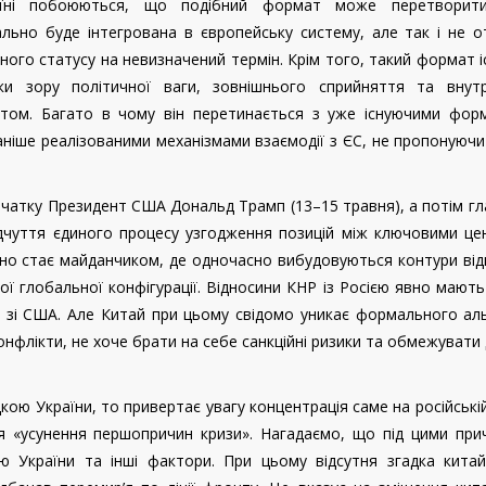
аїні побоюються, що подібний формат може перетворит
ально буде інтегрована в європейську систему, але так і не 
ного статусу на невизначений термін. Крім того, такий формат 
ки зору політичної ваги, зовнішнього сприйняття та внутр
ктом. Багато в чому він перетинається з уже існуючими фор
раніше реалізованими механізмами взаємодії з ЄС, не пропонуючи
спочатку Президент США Дональд Трамп (13–15 травня), а потім г
дчуття єдиного процесу узгодження позицій між ключовими це
но стає майданчиком, де одночасно вибудовуються контури від
ої глобальної конфігурації. Відносини КНР із Росією явно мають
ж зі США. Але Китай при цьому свідомо уникає формального ал
 конфлікти, не хоче брати на себе санкційні ризики та обмежувати
дкою України, то привертає увагу концентрація саме на російській
ся «усунення першопричин кризи». Нагадаємо, що під цими при
ію України та інші фактори. При цьому відсутня згадка китай