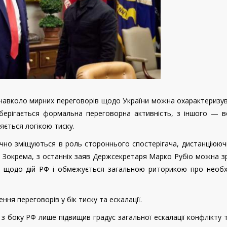
 навколо мирних переговорів щодо України можна охарактеризу
зберігається формальна переговорна активність, з іншого — 
яється логікою тиску.
но зміщуються в роль стороннього спостерігача, дистанціюючи
. Зокрема, з останніх заяв Держсекретаря Марко Рубіо можна 
ії щодо дій РФ і обмежується загальною риторикою про необхі
ння переговорів у бік тиску та ескалації.
 з боку РФ лише підвищив градус загальної ескалації конфлікту 