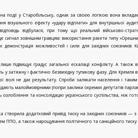
а події у Старобільську, однак за своєю логікою вона вклада
ня візуального ефекту «удару відплати» для внутрішньої ауди
відповідь відбулася, при тому що реальний військово-страте
е сигнал зовнішнім гравцям: використання ракети типу «Орешни
к демонстрація можливостей і сили для західних союзників К
 лише підвищує градус загальної ескалації конфлікту. А також в
ь у затяжну і фактично безвихідну тупикову фазу. Для Кремля в
чної волі не дає результату. Спроби залякати населення і таки
ядають малоймовірними (попри заклики окремих депутатів парла
ь озлоблення та консолідацію українського суспільства, ніж гот
ка створила додатковий привід тиску на західних союзників — 
ем ППО, а також нарощування політичного та санкційного тиску 