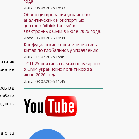
года
Дата: 06.08.2026 18:33
Обзор цитирования украинских
аналитических и экспертных
центров («think-tanks») в
электронных СМИ в июле 2026 года.
Дата: 06.08.2026 18:31
Конфуцианские корни Инициативы
Китая по глобальному управлению
Дата: 13.07.2026 15:49
вати як
ТОП-25 рейтинга самых популярных
в СМИ украинских политиков за
вона не
июнь 2026 года.
Дата: 08.07.2026 11:45
сь від
зробити
дність
та став