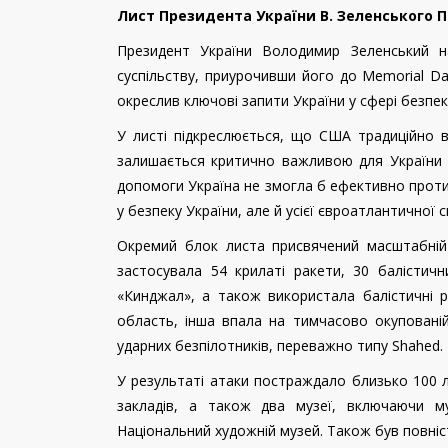
Лист Президента України В. Зеленського 
Президент України Володимир Зеленський н
суспільству, приурочивши його до Memorial Da
окреслив ключові запити України у сфері безпек
У листі підкреслюється, що США традиційно ві
залишається критично важливою для України в
допомоги Україна не змогла б ефективно проти
у безпеку України, але й усієї євроатлантичної 
Окремий блок листа присвячений масштабній 
застосувала 54 крилаті ракети, 30 балістичн
«Кинджал», а також використала балістичні р
область, інша впала на тимчасово окупованій
ударних безпілотників, переважно типу Shahed.
У результаті атаки постраждало близько 100 л
закладів, а також два музеї, включаючи м
Національний художній музей. Також був повніст