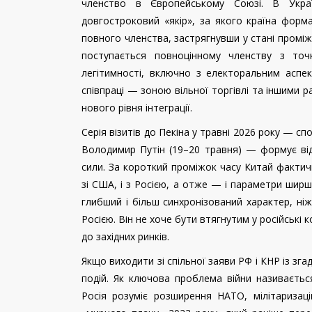
членство в Європейському Союзі. В Укр
довгостроковий «якір», за якого країна форм
повного членства, застрягнувши у стані проміж
поступається повноцінному членству з точ
легітимності, включно з електоральним аспе
співпраці — зоною вільної торгівлі та іншими 
нового рівня інтеграції.
Серія візитів до Пекіна у травні 2026 року — 
Володимир Путін (19–20 травня) — формує ві
сили. За короткий проміжок часу Китай фактич
зі США, і з Росією, а отже — і параметри ширш
глибший і більш синхронізований характер, ні
Росією. Він не хоче бути втягнутим у російські
до західних ринків.
Якщо виходити зі спільної заяви РФ і КНР із зга
подій. Як ключова проблема війни називаєть
Росія розуміє розширення НАТО, мілітаризац