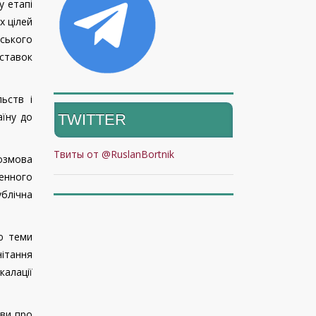
у етапі
х цілей
ського
оставок
ьств і
аїну до
TWITTER
Твиты от @RuslanBortnik
озмова
енного
ублічна
ю теми
нітання
калації
ови про