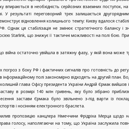
 впираються в необхідність серйозних взаємних поступок, на 
ві. У результаті переговорний трек залишається другорядни
 демонструє відновлення колишнього темпу: Києву вдалося стабіл
РФ. Однак ця стабілізація не змінює стратегічного балансу і 
ією Starlink, що знижує її тактичні можливості на полі бою. Пр
о війна остаточно увійшла в затяжну фазу, у якій вона може 
х погроз з боку РФ і фактичних сигналів про готовність до рег
и в інформаційному полі закономірно відходять на другий план. В
 колишній глава Офісу президента України Андрій Єрмак вийшов і
аставу в розмірі 140 млн гривень, яку було зібрано приблиз
есення застави Єрмака було звільнено з-під варти із покла
спортів і носінням електронного браслета.
хилив пропозицію канцлера Німеччини Фрідріха Мерца щодо н
 права голосу, наполягаючи на тому, що Україна заслужила пов