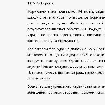
1815–1817 років).
Формально атака подавалася РФ як відповідь н
ширшу стратегію Росії. По-перше, це формуван
демонстрація того, що «Київ під вогнем» і 
результат залишається обмеженим. По-друге, ц
Україна не здатна перехоплювати, виступає я
контексті тиску та стримування.
Але загалом т.зв. удар «відплати» з боку Росії
маркером того, що війна дедалі глибше заходит
інструмент нав’язування Україні своєї політи
змусити Київ до поступок щодо миру поки вигл
Практика показує, що такі дії радше викликают
до компромісу.
Водночас для українського керівництва ця ата
збільшення поставок озброєнь, посилення сист