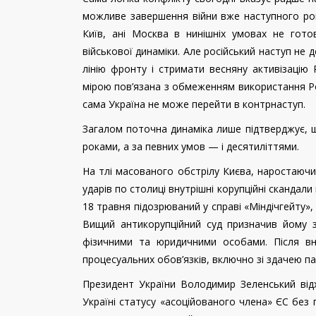
можливе завершення війни вже наступного року
Київ, ані Москва в нинішніх умовах не гото
військової динаміки. Але російський наступ не
лінію фронту і стримати весняну активізацію 
мірою пов’язана з обмеженням використання Рос
сама Україна не може перейти в контрнаступ.
Загалом поточна динаміка лише підтверджує, щ
роками, а за певних умов — і десятиліттями.
На тлі масованого обстрілу Києва, наростаючи
ударів по столиці внутрішні корупційні скандал
18 травня підозрюваний у справі «Міндічгейту»,
Вищий антикорупційний суд призначив йому з
фізичними та юридичними особами. Після вн
процесуальних обов’язків, включно зі здачею па
Президент України Володимир Зеленський від
Україні статусу «асоційованого члена» ЄС без