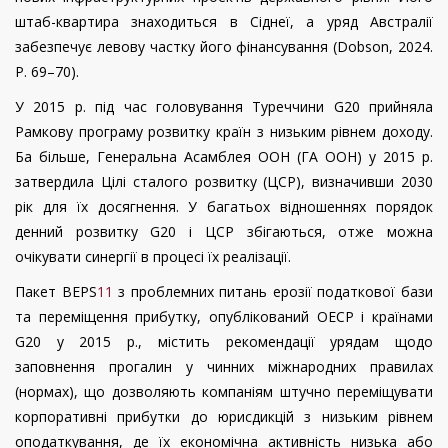
штаб-квартира знаходиться в Сіднеї, а уряд Австралії
забезпечує левову частку його фінансування (
Dobson
,
2024.
P
. 69–70)
.
У 2015 р. під час головування Туреччини G20 прийняла
Рамкову програму розвитку країн з низьким рівнем доходу.
Ба більше, Генеральна Асамблея ООН (ГА ООН) у 2015 р.
затвердила Цілі сталого розвитку (ЦСР), визначивши 2030
рік для їх досягнення. У багатьох відношеннях порядок
денний розвитку G20 і ЦСР збігаються, отже можна
очікувати синергії в процесі їх реалізації.
Пакет
BEPS
11
з проблемних питань ерозії податкової бази
та переміщення прибутку, опублікований ОЕСР і країнами
G
20 у 2015 р., містить рекомендації урядам щодо
заповнення прогалин у чинних міжнародних правилах
(нормах), що дозволяють компаніям штучно переміщувати
корпоративні прибутки до юрисдикцій з низьким рівнем
оподаткування, де їх економічна активність низька або