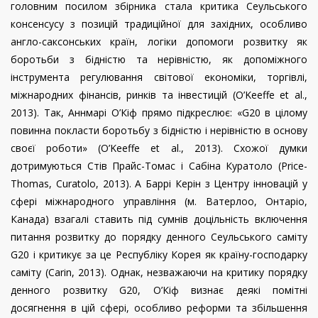
головним посилом збірника стала критика Сеульського
консенсусу з позицій традиційної для західних, особливо
англо-саксонських країн, логіки допомоги розвитку як
боротьби з бідністю та нерівністю, як допоміжного
інструмента регулювання світової економіки, торгівлі,
міжнародних фінансів, ринків та інвестицій (O’Keeffe
et
al
.,
2013). Так, Аннмарі О’Кіф прямо підкреслює: «
G
20 в цілому
повинна покласти боротьбу з бідністю і нерівністю в основу
своєї роботи» (O’Keeffe et al., 2013). Схожої думки
дотримуються Стів Прайс-Томас і Сабіна Куратоло (
Price
-
Thomas
,
Curatolo
, 2013). А Баррі Керін з Центру інновацій у
сфері міжнародного управління (м. Ватерлоо, Онтаріо,
Канада) взагалі ставить під сумнів доцільність включення
питання розвитку до порядку денного Сеульського саміту
G20 і критикує за це Республіку Корея як країну-господарку
саміту (
Carin
, 2013). Однак, незважаючи на критику порядку
денного розвитку G20, О’Кіф визнає деякі помітні
досягнення в цій сфері, особливо реформи та збільшення