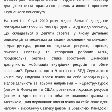
для досягнення практичної результативності програми
Сеульського консенсусу.
На саміті в Сеулі 2010 року лідери Великої двадцятки
погодили Багаторічний план дій (далі – БПД) щодо розвитку,
що складається з дев’яти стовпів, у якому детально
описано дії та механізми за такими основними напрямками:
інфраструктура, розвиток людських ресурсів, торгівля,
приватні інвестиції та створення робочих місць,
продовольча безпека, стійке зростання, фінансова
доступність, мобілізація внутрішніх ресурсів та обмін
знаннями
7
. Примітно, що з 9 «стовпів» БПД Сеульського
консенсусу Південна Корея взяла на себе координаційну
відповідальність за трьома напрямами – інфраструктурою
(разом із Францією та США), розвитком людських ресурсів
(разом з Аргентиною) та обміном знаннями (разом із
Мексикою). Для порівняння: Японія взяла на себе лише один
напрям – виробничу безпеку (разом із Бразилією, Канадою і