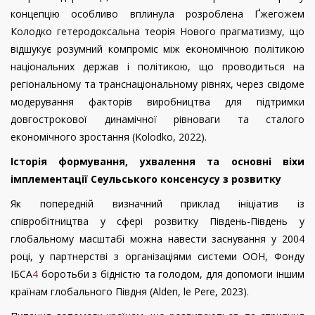
концепцію особливо вплинула розроблена Ґжегожем
Колодко гетеродоксальна теорія Нового прагматизму, що
відшукує розумний компроміс між економічною політикою
національних держав і політикою, що проводиться на
регіональному та транснаціональному рівнях, через свідоме
модерування факторів виробництва для підтримки
довгострокової динамічної рівноваги та сталого
економічного зростання (
Kolodko
, 2022)
.
Історія формування, ухвалення та основні віхи
імплементації Сеульського консенсусу з розвитку
Як попередній визначний приклад ініціатив із
співробітництва у сфері розвитку Південь-Південь у
глобальному масштабі можна навести заснування у 2004
році, у партнерстві з організаціями системи ООН, Фонду
ІБСА
4
боротьби з бідністю та голодом, для допомоги іншим
країнам глобального Півдня (
Alden
,
le
Pere
, 2023).