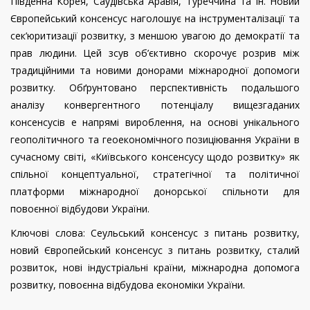
Південна Корея, Саудівська Аравія, Туреччина та ін. Новий
Європейський консенсус наголошує на інструменталізації та
сек’юритизації розвитку, з меншою увагою до демократії та
прав людини. Цей зсув об’єктивно скорочує розрив між
традиційними та новими донорами міжнародної допомоги
розвитку.
Обґрунтовано перспективність подальшого
аналізу конвергентного потенціалу вищезгаданих
консенсусів
e
напрямі вироблення, на основі унікального
геополітичного та геоекономічного позиціювання України в
сучасному світі, «Київського консенсусу щодо розвитку» як
спільної концептуальної, стратегічної та політичної
платформи міжнародної донорської спільноти для
повоєнної відбудови України.
Ключові слова: Сеульський консенсус з питань розвитку,
новий Європейський консенсус з питань розвитку, сталий
розвиток, нові індустріальні країни, міжнародна допомога
розвитку, повоєнна відбудова економіки України.