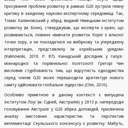
просування проблем розвитку в рамках G20 зустріла певну
критику в західному науково-експертному середовищі.
Так,
Томас Калиновський
у збірці, виданій Німецьким інститутом
розвитку (м. Бонн), стверджував, що експерти з країн, що
розвиваються, повинні «вивчати розвиток Кореї з власної
точки зору, а не покладатися на вибіркову та упереджену
інтерпретацію, представлену їм корейським урядом»
(
Kalinowski
, 2010.
P
. 87).
Канадський дослідник у галузі
міжнародної та порівняльної політології Грегорі Чин
висловив стурбованість тим, що відсутність однодумства
серед членів G20 може перешкодити архітектурі нового
саміту здійснювати глобальне лідерство
(
Chin
, 2010).
Особливо примітною в даному контексті є випущена
Інститутом Лоуї (м.
Сідней, Австралія) у 2013 р. напередодні
головування Австралії у
G
20 збірка доповідей, присвячена
аналізу змістовних характеристик та перспектив
імплементації Сеульського консенсусу з розвитку​​. Мабуть,