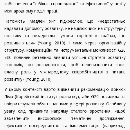
забезпечення їх більш справедливої та ефективної участі у
міжнародному поділі праці.
Натомість Мадлен Янг підкреслює, що «недостатньо
надавати допомогу розвитку, не націлюючись на структурну
політику та незадовільні умови торгівлі в країнах, що
розвиваються»
(
Young
, 2010)
. І саме через організаційну
структуру, комунікаційні та інструментальні можливості G20
«ЄС повинен ретельно вивчити успішні стратегії розвитку
економік, що розвиваються, щоб перевизначити свою
власну роль у міжнародному співробітництві з питань
розвитку» (
Young
, 2010).
У цьому контексті варто відзначити рекомендацію Вонхюк
Ліма (Корейський інститут розвитку), аби
G
20 посилила та
пріоритезувала обмін знаннями у сфері розвитку. Особливу
увагу слід приділити напряму сталого зростання, «щоб
забезпечити високоякісні тематичні дослідження,
ефективне посередництво та імплементацію (наприклад,