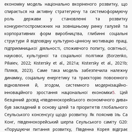
економіку модель національно вкоріненого розвитку, що
спирається на активну стратегуючу та системоформуючу
роль держави у становленні та розвитку
конкурентоспроможних на зовнішньому ринку галузей та
корпоративних форм виробництва, глибинні соціальні
структури й відповідну культурно-ціннісну мотивацію праці,
підприємницької діяльності, споживчого попиту, освітньої,
наукової, культурної та соціальної політики (
Borzenko
,
Piliaiev
, 2022; Kistersky
et
al
., 2021
a
;
Kistersky
et
al
., 2021
b
;
Піляєв, 2023). Саме така модель забезпечила належну
динаміку, соціальну енергетику та траєкторію повоєнного
відновлення й, згодом, системного модернізаційно-
інноваційного зростання національної економіки
5
. Цей
безцінний досвід «південнокорейського економічного дива»
був закладений в основу цілей та пріоритетів глобального
Сеульського консенсусу щодо розвитку. Як пояснив Іль Са
Конг,
південнокорейський шерпа Сеульського саміту G20
:
«Порушуючи питання розвитку, Південна Корея відіграє