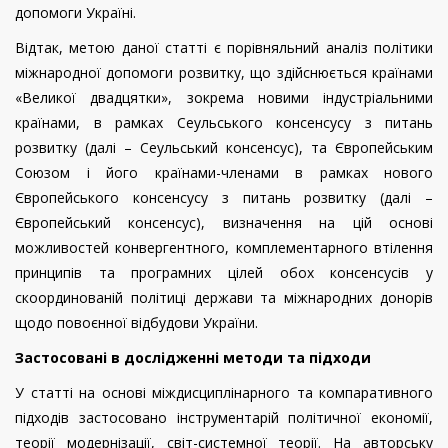
допомоги Україні.
Відтак, метою даної статті є
порівняльний аналіз політики
міжнародної допомоги розвитку, що здійснюється країнами
«Великої двадцятки», зокрема новими індустріальними
країнами, в рамках Сеульського консенсусу з питань
розвитку (далі – Сеульський консенсус), та Європейським
Союзом і його країнами-членами в рамках нового
Європейського консенсусу з питань розвитку (далі –
Європейський консенсус), визначення на цій основі
можливостей конвергентного, комплементарного втілення
принципів та програмних цілей обох консенсусів у
скоординованій політиці держави та міжнародних донорів
щодо повоєнної відбудови України.
Застосовані в дослідженні методи та підходи
У статті на основі міждисциплінарного та компаративного
підходів застосовано інструментарій політичної економії,
теорії модернізації, світ-системної теорії. На авторську