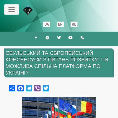
Перейти
к
основному
содержанию
СЕУЛЬСЬКИЙ ТА ЄВРОПЕЙСЬКИЙ
КОНСЕНСУСИ З ПИТАНЬ РОЗВИТКУ: ЧИ
МОЖЛИВА СПІЛЬНА ПЛАТФОРМА ПО
УКРАЇНІ?
Share
Facebook
Telegram
Viber
Twitter