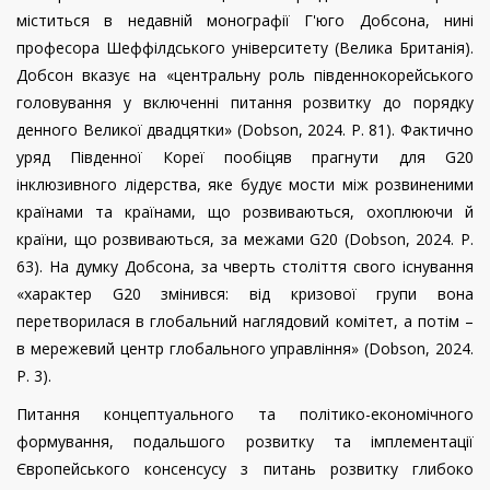
міститься в недавній монографії Г'юго Добсона, нині
професора Шеффілдського університету (Велика Британія).
Добсон вказує на «центральну роль південнокорейського
головування у включенні питання розвитку до порядку
денного Великої двадцятки» (
Dobson
, 2024
.
P
. 81). Фактично
уряд Південної Кореї пообіцяв прагнути для
G
20
інклюзивного лідерства, яке будує мости між розвиненими
країнами та країнами, що розвиваються, охоплюючи й
країни, що розвиваються, за межами G20 (
Dobson
, 2024.
P
.
63). На думку Добсона, за чверть століття свого існування
«характер
G
20 змінився: від кризової групи вона
перетворилася в глобальний наглядовий комітет, а потім –
в мережевий центр глобального управління» (
Dobson
, 2024
.
P
. 3).
Питання концептуального та політико-економічного
формування, подальшого розвитку та імплементації
Європейського консенсусу з питань розвитку глибоко