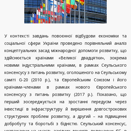
У контексті завдань повоєнної відбудови економіки та
соціальної сфери України проведено порівняльний аналіз
концептуальних засад міжнародної допомоги розвитку, що
здійснюється країнами «Великої двадцятки», зокрема
новими індустріальними країнами, в рамках Сеульського
консенсусу з питань розвитку, оголошеного на Сеульському
саміті G-20 (2010 р.), та Європейським Союзом і його
країнами-членами в рамках нового Європейського
консенсусу з питань розвитку (2017 р.). Показано, що
перший зосереджується на зростанні передусім через
інвестиції в інфраструктуру й вирішення довгострокових
структурних проблем розвитку, а другий – на підвищенні
добробуту та боротьбі з бідністю. Сеульський консенсус,
незважаючи на участь західних донорів, включаючи ЄС, в