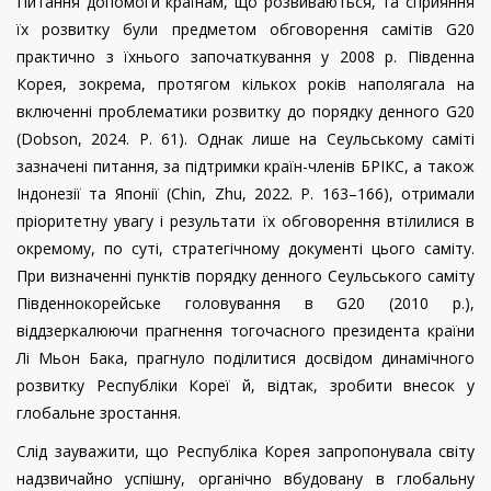
Питання допомоги країнам, що розвиваються, та сприяння
їх розвитку були предметом обговорення самітів G20
практично з їхнього започаткування у 2008 р. Південна
Корея, зокрема, протягом кількох років наполягала на
включенні проблематики розвитку до порядку денного G20
(
Dobson
, 2024
.
P
.
61). Однак лише на Сеульському саміті
зазначені питання, за підтримки країн-членів БРІКС, а також
Індонезії та Японії (Chin, Zhu, 2022.
P
.
163–166), отримали
пріоритетну увагу і результати їх обговорення втілилися в
окремому, по суті, стратегічному документі цього саміту.
При визначенні пунктів порядку денного Сеульського саміту
Південнокорейське головування в
G
20 (2010 р.),
віддзеркалюючи прагнення тогочасного президента країни
Лі Мьон Бака, прагнуло поділитися досвідом динамічного
розвитку Республіки Кореї й, відтак, зробити внесок у
глобальне зростання.
Слід зауважити, що Республіка Корея запропонувала світу
надзвичайно успішну, органічно вбудовану в глобальну