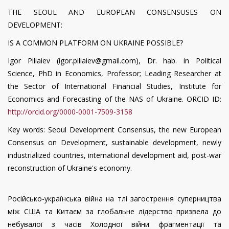
THE
SEOUL AND EUROPEAN CONSENSUS
ES
ON
DEVELOPMENT:
IS A COMMON PLATFORM ON UKRAINE POSSIBLE?
Igor Piliaiev (igor.piliaiev@gmail.com), Dr. hab. in Political
Science, PhD in Economics, Professor; Leading Researcher at
the Sector of International Financial Studies, Institute for
Economics and Forecasting of the NAS of Ukraine. ORCID ID:
http://orcid.org/0000-0001-7509-3158
Key
words: Seoul Development Consensus,
the
new European
Consensus on Development, sustainable development, newly
industrialized countries, international development aid, post-war
reconstruction of Ukraine's economy.
Російсько-українська війна на тлі загострення суперництва
між США та Китаєм за глобальне лідерство призвела до
небувалої з часів Холодної війни фрагментації та