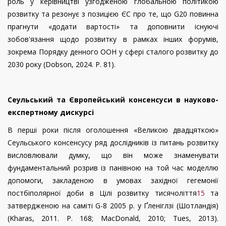
роль у керівництві узгодженою глобальною політикою
розвитку та резонує з позицією ЄС про те, що G20 повинна
прагнути «додати вартості» та доповнити існуючі
зобов'язання щодо розвитку в рамках інших форумів,
зокрема Порядку денного ООН у сфері сталого розвитку до
2030 року
(
Dobson
, 2024.
P
. 81)
.
Сеульський та Європейський консенсуси в науково-
експертному дискурсі
В перші роки після оголошення «Великою двадцяткою»
Сеульського консенсусу ряд дослідників із питань розвитку
висловлювали думку, що він може знаменувати
фундаментальний розрив із панівною на той час моделлю
допомоги, закладеною в умовах західної гегемонії
постбіполярної доби в Цілі розвитку тисячоліття
15
та
затвердженою на саміті G-8 2005 р. у Ґленіглзі (Шотландія)
(
Kharas
, 2011.
P
. 168;
MacDonald
, 2010;
Tues
, 2013).