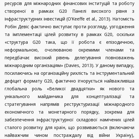
ресурсів для міжнародних фінансових інституцій та роботу
створеної в рамках
G
20 Панелі високого рівня з
інфраструктурних інвестицій (O’Keeffe et al., 2013). Натомість
Робін Девіс фактично виступає проти розгляду, узгодження
та імплементації цілей розвитку в рамках
G
20, оскільки
«структура G20 така, що її робота є епізодичною,
неформальною, очолюваною окремими членами та
передбачає високий рівень делегування повноважень
міжнародним організаціям» (
Davies
, 2013). У даному випадку,
посилаючись на організаційну рихлість та інструментальний
дефіцит формату G20, фактично ігнорується найважливіша
глобальна роль «Великої двадцятки» як нового та
унікального майданчика для концептуалізації та
стратегування напрямів реструктуризації міжнародного
економічного та монетарного порядку, зокрема для
забезпечення інфраструктурної складової намічених цілей
сталого розвитку для країн, що розвиваються (включаючи
найважчим чином постраждалу від війни Україну),