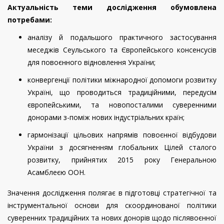
Актуальність теми дослідження обумовлена
потребами:
аналізу й подальшого практичного застосування
меседжів Сеульського та Європейського консенсусів
для повоєнного відновлення України;
конвергенції політики міжнародної допомоги розвитку
Україні, що проводиться традиційними, передусім
європейськими, та новопосталими суверенними
донорами з-поміж нових індустріальних країн;
гармонізації цільових напрямів повоєнної відбудови
України з досягненням глобальних Цілей сталого
розвитку, прийнятих 2015 року Генеральною
Асамблеєю ООН.
Значення дослідження полягає в підготовці стратегічної та
інструментальної основи для скоординованої політики
суверенних традиційних та нових донорів щодо післявоєнної