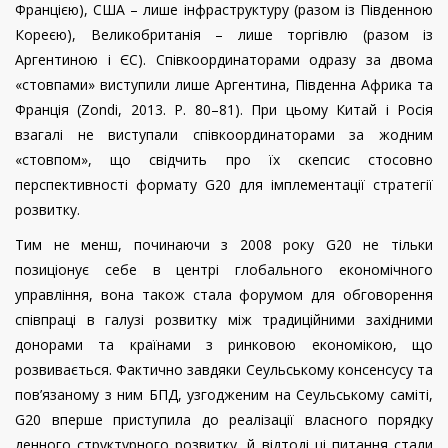
Францією), США – лише інфраструктуру (разом із Південною
Кореєю), Великобританія – лише торгівлю (разом із
Аргентиною і ЄС). Співкоординаторами одразу за двома
«стовпами» виступили лише Аргентина, Південна Африка та
Франція (Zondi
,
2013
.
P
.
80–81). При цьому Китай і Росія
взагалі не виступали співкоординаторами за жодним
«стовпом», що свідчить про їх скепсис стосовно
перспективності формату G20 для імплементації стратегії
розвитку.
Тим не менш, починаючи з 2008 року G20 не тільки
позиціонує себе в центрі глобального економічного
управління, вона також стала форумом для обговорення
співпраці в галузі розвитку між традиційними західними
донорами та країнами з ринковою економікою, що
розвивається. Фактично завдяки Сеульському консенсусу та
пов’язаному з ним БПД, узгодженим на Сеульському саміті,
G20 вперше приступила до реалізації власного порядку
денного структурного розвитку, й відтоді ці питання стали