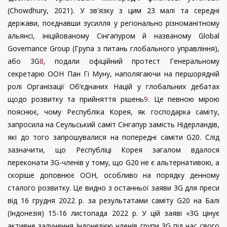
(
Chowdhury
, 2021). У зв'язку з цим 23 малі та середні
держави, поєднавши зусилля у регіонально різноманітному
альянсі, ініційованому Сінгапуром й названому Global
Governance Group (Група з питань глобального управління),
або 3G
8
, подали офіційний протест Генеральному
секретарю ООН Пан Гі Муну, наполягаючи на першорядній
ролі Організації Об’єднаних Націй у глобальних дебатах
щодо розвитку та прийняття рішень
9
. Це певною мірою
пояснює, чому Республіка Корея, як господарка саміту,
запросила на Сеульський саміт Сінгапур замість Нідерландів,
які до того запрошувалися на попередні саміти G20. Слід
зазначити, що Республіці Корея загалом вдалося
переконати 3G-членів у тому, що G20 не є альтернативою, а
скоріше доповнює ООН, особливо на порядку денному
сталого розвитку. Це видно з останньої заяви 3
G
для преси
від 16 грудня 2022 р. за результатами саміту G20 на Балі
(Індонезія) 15-16 листопада 2022 р. У цій заяві «3
G
цінує
активне залучення Індонезією членів групи 3G під час свого