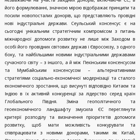
його формулюванні, значною мірою відображає принципи та
посили новопосталих донорів, що представляють провідні
нові індустріальні держави. Сеульський консенсус є на
сьогодні унікальним стратегічним компромісом з питань
міжнародної допомоги розвитку не лише між Заходом в
особі його провідних світових держав і Євросоюзу, з одного
боку, та найбільшими новими індустріальними державами
сучасного світу – з іншого, а й між Пекінським консенсусом
та Мумбайським консенсусом – альтернативними
стратегіями соціально-економічної модернізації та сталого
економічного зростання, що висунуті відповідно Китаєм та
Індією в їх активній конкуренції за лідерство серед країн
Глобального Півдня. Зміна геополітичного та
геоекономічного ландшафту змусила ЄС переглянути
критерії розподілу та визначення пріоритетів допомоги
розвитку, щоб мати можливість конкурувати та
співпрацювати з новими донорами, такими як Китай,