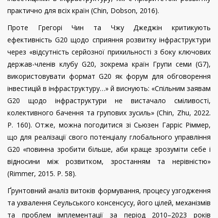
практично для всіх країн (
Chin
,
Dobson
, 2016).
Проте Грегорі Чин та Чжу Джеджін критикують
ефективність
G
20 щодо сприяння розвитку інфраструктури
через «відсутність серйозної прихильності з боку ключових
держав-членів клубу
G
20, зокрема країн Групи семи (
G
7),
використовувати формат
G
20 як форум для обговорення
інвестицій в інфраструктуру…» й виснують: «Спільним заявам
G
20 щодо інфраструктури не вистачало сміливості,
колективного бачення та групових зусиль» (Chin, Zhu, 2022.
P
. 160). Отже, можна погодитися зі Сьюзен Гарріс Ріммер,
що для реалізації свого потенціалу глобального управління
G
20 «повинна зробити більше, аби краще зрозуміти себе і
відносини між розвитком, зростанням та нерівністю»
(
Rimmer
, 2015.
P
. 58).
Ґрунтовний аналіз витоків формування, процесу узгодження
та ухвалення Сеульського консенсусу, його цілей, механізмів
та проблем імплементації за період 2010–2023 років