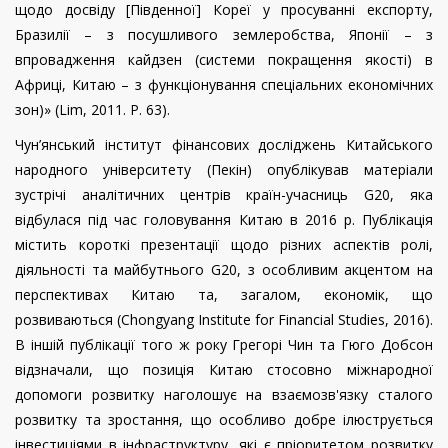
щодо досвіду [Південної] Кореї у просуванні експорту,
Бразилії – з посушливого землеробства, Японії – з
впровадження кайдзен (системи покращення якості) в
Африці, Китаю – з функціонування спеціальних економічних
зон)» (
Lim
, 2011.
P
. 63).
Чун’янський інститут фінансових досліджень Китайського
народного університету (Пекін) опублікував матеріали
зустрічі аналітичних центрів країн-учасниць G20, яка
відбулася під час головування Китаю в 2016 р. Публікація
містить короткі презентації щодо різних аспектів ролі,
діяльності та майбутнього G20, з особливим акцентом на
перспективах Китаю та, загалом, економік, що
розвиваються (Chongyang Institute for Financial Studies, 2016).
В іншій публікації того ж року Грегорі Чин та Гюго Добсон
відзначали, що позиція Китаю стосовно міжнародної
допомоги розвитку наголошує на взаємозв'язку сталого
розвитку та зростання, що особливо добре ілюструється
інвестиціями в інфраструктуру, які є пріоритетом розвитку