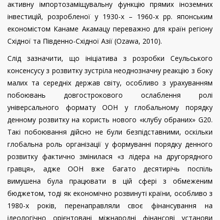
активну імпортозаміщувальну функцію прямих іноземних
інвестицій, розробленої у 1930-х – 1960-х рр. японським
економістом
Канаме Акамацу
п
ереважно для кра
їн регіону
Східної та Південно-Східної Азії (
Ozawa
, 2010).
Слід зазначити, що ініціатива з розробки Сеульського
консенсусу з розвитку зустріла неоднозначну реакцію з боку
малих та середніх держав світу, особливо з урахуванням
побоювань довгострокового ослаблення ролі
універсального формату ООН у глобальному порядку
денному розвитку на користь нового «клубу обраних» G20.
Такі побоювання дійсно не були безпідставними, оскільки
глобальна роль організації у формуванні порядку денного
розвитку фактично змінилася «з лідера на другорядного
гравця», адже ООН вже багато десятирічь поспіль
вимушена була працювати в цій сфері з обмеженим
бюджетом, тоді як економічно розвинуті країни, особливо з
1980-х років, перенаправляли своє фінансування на
ідеологічно орієнтовані міжнародні фінансові установи