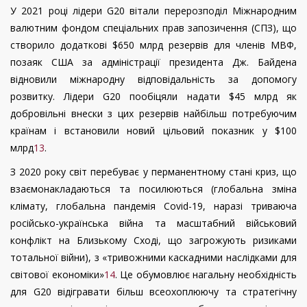
У 2021 році лідери
G
20 вітали перерозподіл Міжнародним
валютним фондом спеціальних прав запозичення (СПЗ), що
створило додаткові $650 млрд резервів для членів МВФ,
позаяк США за адміністрації президента Дж.
Байдена
відновили міжнародну відповідальність за допомогу
розвитку. Лідери
G
20
пообіцяли надати $45 млрд як
добровільні внески з цих резервів найбільш потребуючим
країнам і встановили новий цільовий показник у $100
млрд
13
.
З 2020 року світ перебуває у перманентному стані криз, що
взаємонакладаються та посилюються (глобальна зміна
клімату, глобальна пандемія
Covid
-19, наразі триваюча
російсько-українська війна та масштабний військовий
конфлікт на Близькому Сході, що загрожують ризиками
тотальної війни), з «тривожними каскадними наслідками для
світової економіки»
14
. Це обумовлює нагальну необхідність
для G20 відігравати більш всеохоплюючу та стратегічну