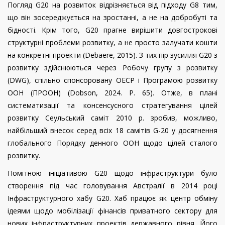
Погляд G20 на розвиток відрізняється від підходу G8 тим,
що він зосереджується на зростанні, а не на добробуті та
бідності. Крім того, G20 прагне вирішити довгострокові
структурні проблеми розвитку, а не просто залучати кошти
на конкретні проекти
(
Debaere
, 2015)
.
З тих пір зусилля G20 з
розвитку здійснюються через Робочу групу з розвитку
(DWG), спільно спонсоровану ОЕСР і Програмою розвитку
ООН (ПРООН) (Dobson, 2024. P.
65). Отже, в плані
систематизації та консенсусного стратегування цілей
розвитку Сеульський саміт 2010 р. зробив, можливо,
найбільший внесок серед всіх 18 самітів G-20 у досягнення
глобального Порядку денного ООН щодо цілей сталого
розвитку.
Помітною ініціативою G20 щодо інфраструктури було
створення під час головування Австралії в 2014 році
Інфраструктурного хабу G20. Хаб працює як центр обміну
ідеями щодо мобілізації фінансів приватного сектору для
нових інфраструктурних проектів державного рівня. Його