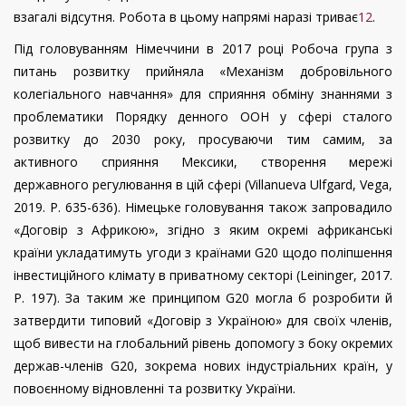
взагалі відсутня. Робота в цьому напрямі наразі триває
12
.
Під головуванням Німеччини в 2017 році Робоча група з
питань розвитку прийняла «Механізм добровільного
колегіального навчання» для сприяння обміну знаннями з
проблематики Порядку денного ООН у сфері сталого
розвитку до 2030 року, просуваючи тим самим, за
активного сприяння Мексики, створення мережі
державного регулювання в цій сфері (
Villanueva
Ulfgar
d
,
Vega
,
2019.
P
. 635-636). Німецьке головування також запровадило
«Договір з Африкою», згідно з яким окремі африканські
країни укладатимуть угоди з країнами G20 щодо поліпшення
інвестиційного клімату в приватному секторі (Leininger, 2017.
P
. 197). За таким же принципом G20 могла б розробити й
затвердити типовий «Договір з Україною» для своїх членів,
щоб вивести на глобальний рівень допомогу з боку окремих
держав-членів G20, зокрема нових індустріальних країн, у
повоєнному відновленні та розвитку України.