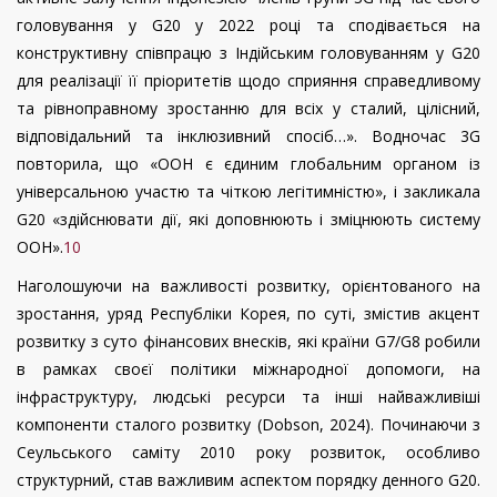
головування у G20 у 2022 році та сподівається на
конструктивну співпрацю з Індійським головуванням у G20
для реалізації її пріоритетів щодо сприяння справедливому
та рівноправному зростанню для всіх у сталий, цілісний,
відповідальний та інклюзивний спосіб…». Водночас 3G
повторила, що «ООН є єдиним глобальним органом із
універсальною участю та чіткою легітимністю», і закликала
G20 «здійснювати дії, які доповнюють і зміцнюють систему
ООН».
10
Наголошуючи на важливості розвитку, орієнтованого на
зростання, уряд Республіки Корея, по суті, змістив акцент
розвитку з суто фінансових внесків, які країни
G
7/
G
8 робили
в рамках своєї політики міжнародної допомоги, на
інфраструктуру, людські ресурси та інші найважливіші
компоненти сталого розвитку (
Dobson
, 2024). Починаючи з
Сеульського саміту 2010 року розвиток, особливо
структурний, став важливим аспектом порядку денного G20.