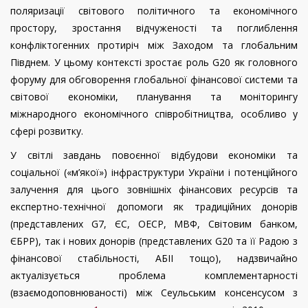
поляризації світового політичного та економічного
простору, зростання відчуженості та поглиблення
конфліктогенних протиріч між Заходом та глобальним
Півднем. У цьому контексті зростає роль G20 як головного
форуму для обговорення глобальної фінансової системи та
світової економіки, планування та моніторингу
міжнародного економічного співробітництва, особливо у
сфері розвитку.
У світлі завдань повоєнної відбудови економіки та
соціальної («м’якої») інфраструктури України і потенційного
залучення для цього зовнішніх фінансових ресурсів та
експертно-технічної допомоги як традиційних донорів
(представлених G7, ЄС, ОЕСР, МВФ, Світовим банком,
ЄБРР), так і нових донорів (представлених G20 та її Радою з
фінансової стабільності, АБІІ тощо), надзвичайно
актуалізується проблема комплементарності
(взаємодоповнюваності) між Сеульським консенсусом з