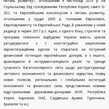
питань розвитку
1
, оголошеним
e
листопаді 2010 р. на
Сеульському (під головуванням Республіки Корея) саміті
G
-
20
2
, та Європейським консенсусом з питань розвитку,
оголошеним у грудні 2005 р. головами Єврокомісії,
Європарламенту та Європейської Ради, й ухваленим у новій
редакції в червні 2017 р.
3
. Адже, з одного боку, стратегія та
програма повоєнної відбудови України мають цілком
узгоджуватися з її конституційно закріпленим
євроінтеграційним курсом та спиратися на потужний
фінансовий потенціал європейських донорів, а з іншого,
враховувати й інструменталізувати реалії та тренди
сучасного багатополярного світу щодо реструктуризації
світового економічного та фінансового лідерства, появу
нових полюсів, регіональних і глобальних інституцій
економічної та фінансової сили, представлених новими
індустріальними державами-донорами (КНР, Республіка
Корея, Індонезія, ОАЕ, Саудівська Аравія, Туреччина,
Бразилія та ін.).