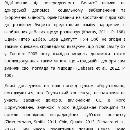
Відійшовши від зосередженості Великої вісімки на
донорській допомозі, соціальному забезпеченні та
скороченні бідності, орієнтований на зростання підхід G20
до розвитку буцімто представляв «зміну парадигми в
глобальних дебатах щодо розвитку» (
Kharas
, 2011.
P
. 168).
Однак Пітер Дебер, Сара Делпутт і Ян Орбі не згодні з
такими оцінками, справедливо вказуючи, що після саміту G8
у Гленіглі 2005 року «західна модель допомоги також
еволюціонувала» таким чином, що «традиційні донори самі
змінили свої погляди та підходи» (
Debaere
et
al
., 2022.
P
.
100).
Деякі дослідники, на наш погляд цілком обґрунтовано,
погоджуються, що Сеульський консенсус, незважаючи на
участь західних донорів, включаючи ЄС, в його
формулюванні, значною мірою відображає принципи та
посили провідних нетрадиційних суб'єктів розвитку
(
Zimmermann
,
Smith
, 2011;
Chin
,
Quadir
, 2013;
Debaere
et
al
.,
2022). Тим часом проактивна позиція Сеула щодо