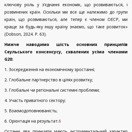
ключову роль у з’єднанні економік, що розвиваються, і
розвинених країн. Оскільки ми все ще належимо до групи
країн, що розвиваються, але тепер є членом ОЕСР, ми
краще за будь-яку іншу країну знаємо, що таке розвиток»
(
Dobson
,
2024.
P
. 63)
.
Нижче наводимо шість основних принципів
Сеульського консенсусу, схвалених усіма членами
G20:
1. Зосередження на економічному зростанні;
2. Глобальне партнерство в цілях розвитку;
3. Глобальні чи регіональні системні проблеми;
4. Участь приватного сектору;
5. Взаємодоповнюваність;
6. Орієнтація на результат.
6
Останні два принципи мають інструментальний характер