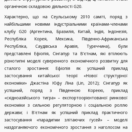
органічною складовою діяльності G20.
Характерно, що на Сеульському 2010 саміті, поряд з
найбільшими новими індустріальними країнами-членами
клубу G20 (Аргентина, Бразилія, Китай, Індія, Індонезія,
Республіка Корея, Мексика, Південно-Африканська
Республіка, Саудівська Аравія, Туреччина), були
представлені Ефіопія, Сінгапур та В'єтнам, які втілюють
різнотипні моделі суверенного економічного розвитку для
сталого зростання: Ефіопія як успішний приклад
застосування китайської теорії «Нової структурної
економіки» Джастіна Юфу Ліна (
Lin
, 2012); Сінгапур як
успішний, поряд з Південною Кореєю, приклад
«східноазійського тигра» – експортоорієнтованої ринкової
економіки з сильною регуляторною і соціальною роллю
держави; і В'єтнам як успішний приклад практичного
застосування «парадигми злітаючих гусей» – моделі
наздоганяючого економічного зростання з наголосом на