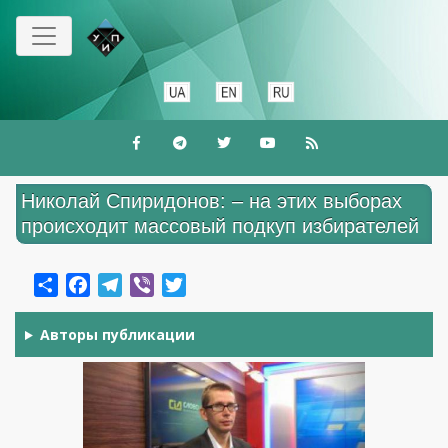
Перейти
к
основному
содержанию
Николай Спиридонов: – на этих выборах
происходит массовый подкуп избирателей
Share
Facebook
Telegram
Viber
Twitter
Авторы публикации