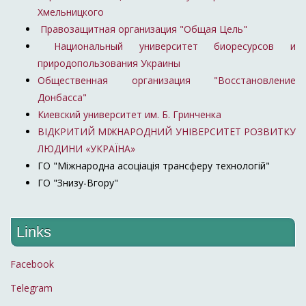
Хмельницкого
директор
Виктор
Правозащитная организация "Общая Цель"
27
социологической
25
25
Небоженко
Национальный университет биоресурсов и
службы "Украинский
природопользования Украины
барометр"
Общественная организация "Восстановление
Директор Института
Донбасса"
28
Вадим Карасев
глобальных
25
20
Киевский университет им. Б. Гринченка
стратегий
ВІДКРИТИЙ МІЖНАРОДНИЙ УНІВЕРСИТЕТ РОЗВИТКУ
Александр
Экономический
ЛЮДИНИ «УКРАЇНА»
29
25
22
Охрименко
эксперт
ГО "Міжнародна асоціація трансферу технологій"
Украинский
ГО "Знизу-Вгору"
политолог,
политтехнолог и
30
Алексей Якубин
25
22
Links
концептолог,
кандидат
Facebook
политических наук
Политтехнолог,
Telegram
директор социально-