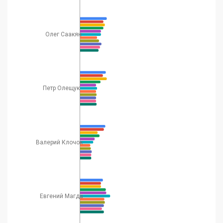
Олег Саакян
Петр Олещук
Валерий Клочок
Евгений Магда