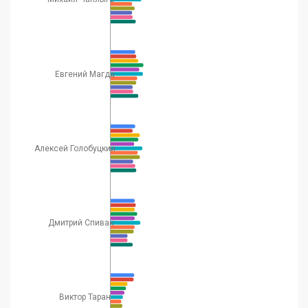
Евгений Магда
Алексей Голобуцкий
Дмитрий Спивак
Виктор Таран