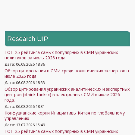
12
Алексей Кущ
65
51
эксперт
Эксперт по
Борис
13
управлению
61
57
Тизенгаузен
репутацией
Research UIP
политический
14
Олег Саакян
56
49
эксперт
ТОП-25 рейтинга самых популярных в СМИ украинских
Политолог,
политиков за июль 2026 года.
преподаватель КНУ
Дата: 06.08.2026 18:36
15
Петр Олещук
54
48
Обзор цитирования в СМИ среди политических экспертов в
имени Тараса
июле 2026 года
Шевченко
Дата: 06.08.2026 18:33
Политический и
Обзор цитирования украинских аналитических и экспертных
Валерий
центров («think-tanks») в электронных СМИ в июле 2026
16
экономический
53
50
Клочок
года.
эксперт
Дата: 06.08.2026 18:31
Кандидат
Конфуцианские корни Инициативы Китая по глобальному
управлению
политических наук,
Дата: 13.07.2026 15:49
17
Евгений Магда
директор Центра
48
44
ТОП-25 рейтинга самых популярных в СМИ украинских
общественных