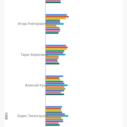
Игорь Рейтерович
Тарас Березовец
Алексей Кущ
ФИО
Борис Тизенгаузен