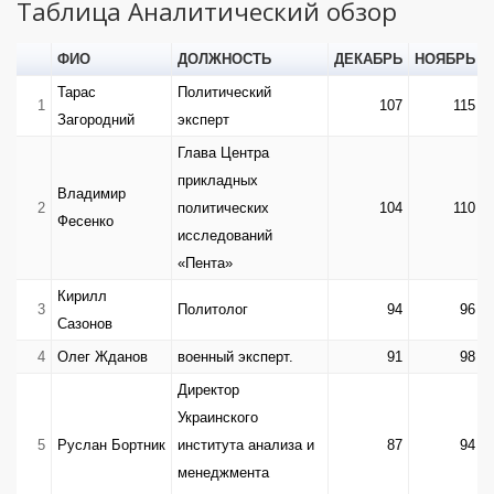
Таблица Аналитический обзор
ФИО
ДОЛЖНОСТЬ
ДЕКАБРЬ
НОЯБРЬ
Тарас
Политический
1
107
115
Загородний
эксперт
Глава Центра
прикладных
Владимир
2
политических
104
110
Фесенко
исследований
«Пента»
Кирилл
3
Политолог
94
96
Сазонов
4
Олег Жданов
военный эксперт.
91
98
Директор
Украинского
5
Руслан Бортник
института анализа и
87
94
менеджмента