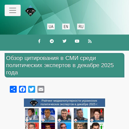
Skip
to
main
content
Обзор цитирования в СМИ среди
политических экспертов в декабре 2025
года
Share
Facebook
Twitter
Email