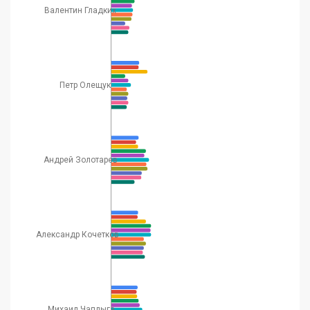
Валентин Гладких
Петр Олещук
Андрей Золотарев
Александр Кочетков
Михаил Чаплыга