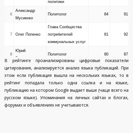
политики
Александр
6
Политолог
84
91
Мусиенко
Глава Сообщества
7
Олег Попенко
потребителей
81
92
коммунальных услуг
Юрий
8
Политолог
80
87
Романенко
В рейтинге проанализированы цифровые показатели
Дмитрий
Политический
цитирования, анализируется анализ языка публикаций. При
9
79
84
Снегирев
эксперт
этом если публикация вышла на нескольких языках, то в
рейтинг попадала только одна ссылка и на языке,
Игорь
Политолог, кандидат
10
78
85
публикацию на котором Google выдает выше (чаще всего на
Рейтерович
политических наук
русском языке). Упоминания на личных сайтах и блогах,
Политтехнолог,
форумах и объявлениях не учитываются.
Тарас
директор компании
11
75
81
Березовец
Berta
Communications
экономический