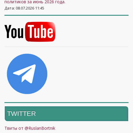
политиков за июнь 2026 года.
отношений
Дата: 08.07.2026 11:45
Руководитель
Андрей
18
Центра «Третий
45
42
Золотарев
сектор»
Михаил
Политический
19
44
42
Чаплыга
эксперт
Александр
20
Аналітик
43
41
Кочетков
Дмитрий
Политический
21
41
44
Спивак
эксперт
Заместитель
Алексей
директора Агентства
22
39
36
Голобуцкий
моделирования
ситуаций
TWITTER
Эксперт по вопросам
международной
Твиты от @RuslanBortnik