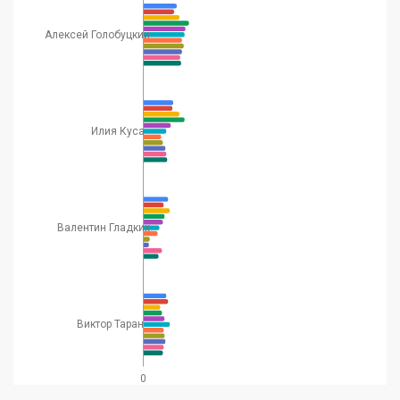
Алексей Голобуцкий
Илия Куса
Валентин Гладких
Виктор Таран
0