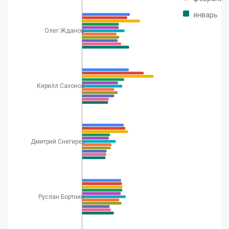
январь
Олег Жданов
Кирилл Сазонов
Дмитрий Снегирев
Руслан Бортник