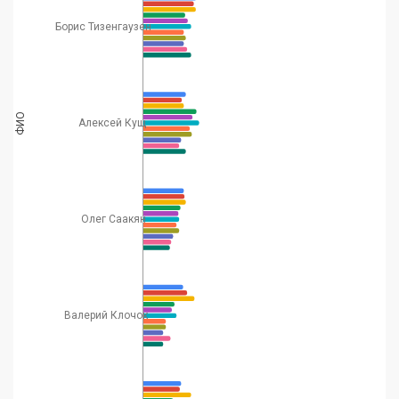
Борис Тизенгаузен
ФИО
Алексей Кущ
Олег Саакян
Валерий Клочок