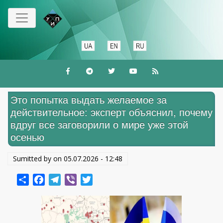
Перейти
к
основному
содержанию
Это попытка выдать желаемое за
действительное: эксперт объяснил, почему
вдруг все заговорили о мире уже этой
осенью
Sumitted by on
05.07.2026 - 12:48
Share
Facebook
Telegram
Viber
Twitter