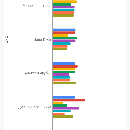
37
компании "Партія
36
24
Михаил Чаплыга
Дьяченко
влади / RPGR
Consulting"
политический
38
Максим Яли
111
61
эксперт
ФИО
Илия Куса
Александр
Эксперт по вопросам
39
73
64
Гончаров
экономики
Игорь
40
Експерт
60
36
Рейтерович
Алексей Якубин
Политконсультант,
директор Центра
исследований
41
Виталий Кулик
49
44
проблем
гражданского
Дмитрий Корнейчук
общества
Александр
42
Политолог
69
51
Мусиенко