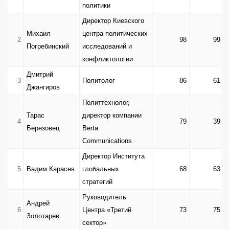
политики
Политический
59
Тарас Семенюк
26
26
Директор Киевского
эксперт
Михаил
центра политических
2
98
99
Эксперт-
Погребинский
исследований и
60
Вадим Трюхан
53
16
международник
конфликтологии
Политический
Дмитрий
61
Олеся Яхно
26
62
3
Политолог
86
61
эксперт
Джангиров
Политолог, эксперт
Политтехнолог,
Украинского
Тарас
директор компании
Николай
4
79
39
62
института анализа и
36
24
Березовец
Berta
Спиридонов
менеджмента
Communications
политики
Директор Института
Даниил
5
Вадим Карасев
глобальных
68
63
63
Эксперт УИП
38
30
Богатырёв
стратегий
Доктор исторических
Руководитель
Андрей
наук, профессор
6
Центра «Третий
73
75
Золотарев
64
Алексей Гарань
кафедры
37
46
сектор»