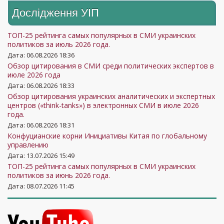
Бондаренко
украинской политики
Дослідження УIП
13
Илия Куса
политики и Ближнего
30
25
и Фонда «Украинская
Востока Украинского
политика»
ТОП-25 рейтинга самых популярных в СМИ украинских
института будущего
Директор Института
политиков за июль 2026 года.
Украинский
Андрей
стратегических
Дата: 06.08.2026 18:36
69
37
86
Обзор цитирования в СМИ среди политических экспертов в
политолог,
Ермолаев
исследований
июле 2026 года
политтехнолог и
«Новая Украина»
14
Алексей Якубин
50
41
Дата: 06.08.2026 18:33
концептолог,
Политолог,
Обзор цитирования украинских аналитических и экспертных
кандидат
центров («think-tanks») в электронных СМИ в июле 2026
преподаватель КНУ
70
Петр Олещук
37
29
года.
политических наук
имени Тараса
Дата: 06.08.2026 18:31
Дмитрий
Шевченко
Конфуцианские корни Инициативы Китая по глобальному
15
Політичний аналітик
50
64
Корнейчук
управлению
Украинский
Дата: 13.07.2026 15:49
Эксперт по
Владимир
политический
Валентин
71
39
36
ТОП-25 рейтинга самых популярных в СМИ украинских
16
энергетическим
95
70
Цибулько
деятель, поэт,
политиков за июнь 2026 года.
Землянский
вопросам
переводчик
Дата: 08.07.2026 11:45
Глава Центра
Эксперт по
Борис
прикладных
72
управлению
27
21
Владимир
Тизенгаузен
17
политических
82
73
репутацией