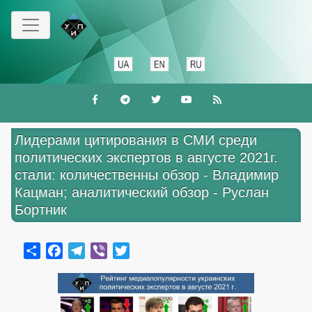
Перейти
до
основного
вмісту
Лидерами цитирования в СМИ среди
политических экспертов в августе 2021г.
стали: количественны обзор - Владимир
Кацман; аналитический обзор - Руслан
Бортник
Share
Facebook
Telegram
Viber
Twitter