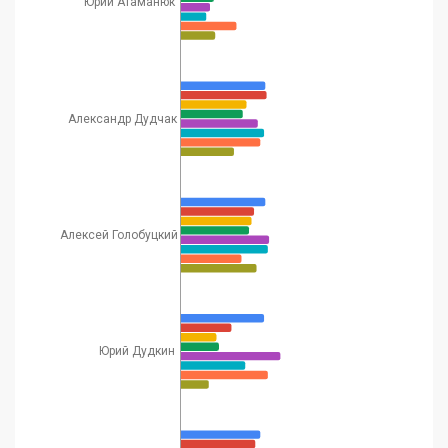
Юрий Атаманюк
31
Олег Стариков
Военный эксперт
85
52
Политический
эксперт, глава
32
Сергей Быков
Института публичной
63
48
Александр Дудчак
политики и
консалтинга
экс-министр
33
Виктор Суслов
101
190
экономики
Алексей Голобуцкий
Светлана
Политический
34
73
81
Кушнир
эксперт
Кирилл
35
Эксперт УИП
64
73
Молчанов
Юрий Дудкин
Дмитрий
Политический
36
50
27
Снегирев
эксперт
Директор
консалтинговой
Елена