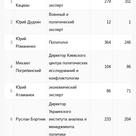
1
279
311
Кацман
эксперт
Военный и
2
Юрий Дудкин
политический
12
1
эксперт
Юрий
3
Политолог
364
246
Романенко
Директор Киевского
Михаил
центра политических
4
104
86
Погребинский
исследований и
конфликтологии
Юрий
экономический
5
86
71
Атаманюк
эксперт
Директор
Украинского
6
Руслан Бортник
института анализа и
233
204
менеджмента
политики