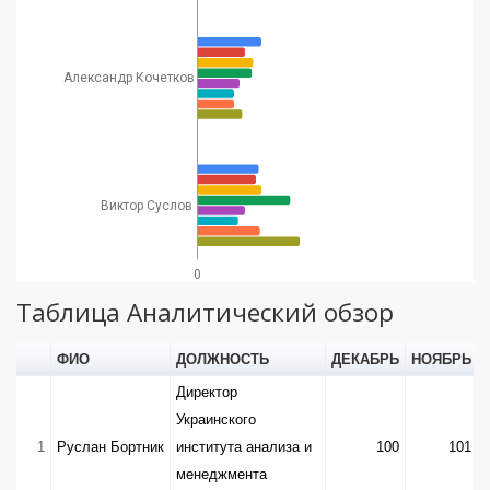
52
Политолог
52
31
Мельник
Политтехнолог,
Тарас
директор компании
Александр Кочетков
53
26
35
Березовец
Berta
Communications
Политический и
Валерий
54
экономический
63
70
Клочок
Виктор Суслов
эксперт
Украинский
0
55
Тарас Чорновил
политический
47
19
Таблица Аналитический обзор
эксперт
эксперт
Марина
ФИО
ДОЛЖНОСТЬ
ДЕКАБРЬ
НОЯБРЬ
56
"Венецианской
61
55
Ставнийчук
Директор
комиссии"
Украинского
57
Денис Жарких
Политолог
17
25
1
Руслан Бортник
института анализа и
100
101
Алексей
58
Политолог
43
23
менеджмента
Буряченко