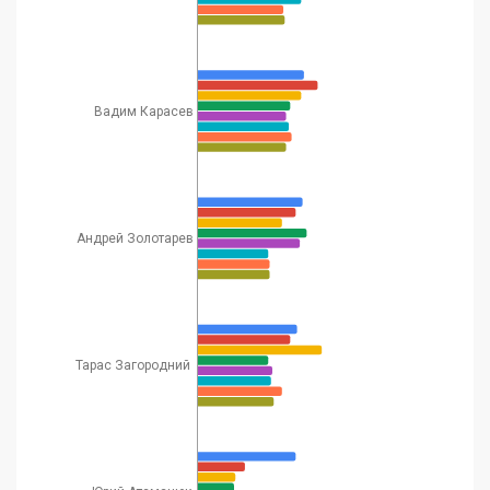
Александр
26
Аналітик
111
133
Кочетков
Украинский
Вадим Карасев
политолог,
публицист, глава
27
Виктор Таран
44
63
Центра политических
студий и аналитики
«Ейдос»
Андрей Золотарев
Эксперт по
Валентин
28
энергетическим
114
103
Землянский
вопросам
29
Владимир Воля
Эксперт УИП
38
57
Тарас Загородний
Эксперт по вопросам
международной
30
Илия Куса
политики и Ближнего
54
50
Востока Украинского
института будущего