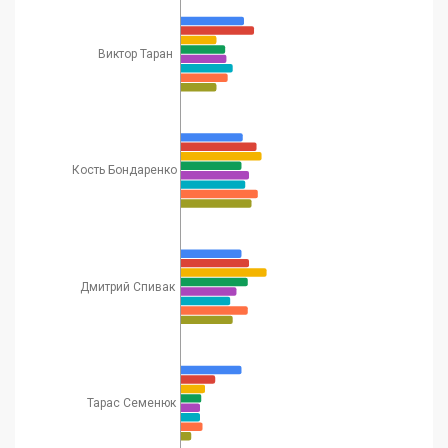
отношений
Андрей
Политический
46
31
51
Виктор Таран
Головачев
эксперт
47
Олег Постернак
Политолог
84
47
Политолог, социолог,
директор
Виктор
48
социологической
34
63
Кость Бондаренко
Небоженко
службы "Украинский
барометр"
Юрий
49
Медиаэксперт
12
35
Молчанов
Дмитрий Спивак
Володимир
Політичний експерт,
50
31
20
Чемерис
правозахисник
Кандидат
Александра
51
фиософских наук,
51
60
Решмедилова
Тарас Семенюк
политолог
Николай