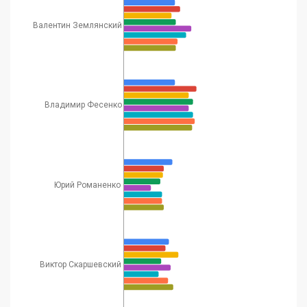
Президент
Валентин Землянский
Всеукраинской
Сергей
43
ассоциации
91
57
Шабовта
операторов рынка
безопасности
Эксперт Украинского
Владимир Фесенко
института будущего
(УІМ), сотрудник
Андреас
Стокгольмского
44
34
20
Умланд
центра
Юрий Романенко
восточноевропейских
исследований
(SCEEUS)
Кандидат
политических наук,
Виктор Скаршевский
45
Евгений Магда
директор Центра
56
69
общественных