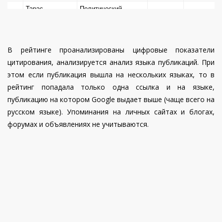
политологии
Тарас
Политический
7
НаУКМА
60
47
Загородний
эксперт
Эксперт Украинского
Юрий
Экономический
8
Юрий
центра
39
54
65
59
35
Атаманюк
эксперт
В рейтинге проанализированы цифровые показатели
Подорожний
общественного
цитирования, анализируется анализ языка публикаций. При
Александр
Политолог,
развития
9
53
47
этом если публикация вышла на нескольких языках, то в
Дудчак
экономист
Антон
Политический
рейтинг попадала только одна ссылка и на языке,
66
35
32
Заместитель
Кучухидзе
експерт
публикацию на котором Google выдает выше (чаще всего на
Алексей
директора Агентства
10
Специалист в
43
35
русском языке). Упоминания на личных сайтах и блогах,
Голобуцкий
моделирования
области
форумах и объявлениях не учитываются.
ситуаций
Алексей
корпоративного
67
20
8
Военный и
Дорошенко
права, ведущий
11
Юрий Дудкин
политический
20
5
эксперт в области
эксперт
торговли
Михаил
Политический
Политолог,
12
67
46
Чаплыга
эксперт
Председатель
Эксперт по вопросам
Кость
правления Института
68
41
44
международной