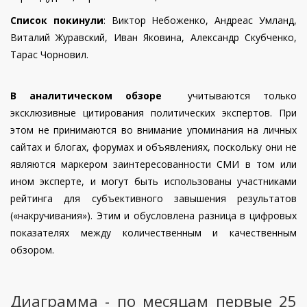
Журавский
"Достало!"
Список покинули
: Виктор Небоженко, Андреас Умланд,
Дмитрий
13
Політичний аналітик
224
215
Виталий Журавский, Иван Яковина, Александр Скубченко,
Корнейчук
Тарас Чорновил.
Глава Центра
прикладных
Владимир
14
политических
179
122
В аналитическом обзоре
учитываются только
Фесенко
исследований
эксклюзивные цитирования политических экспертов. При
«Пента»
этом не принимаются во внимание упоминания на личных
сайтах и блогах, форумах и объявлениях, поскольку они не
экономический
15
Алексей Кущ
194
153
являются маркером заинтересованности СМИ в том или
эксперт
ином эксперте, и могут быть использованы участниками
Заместитель
рейтинга для субъективного завышения результатов
Алексей
директора Агентства
16
72
99
(«накручивания»). Этим и обусловлена разница в цифровых
Голобуцкий
моделирования
показателях между количественным и качественным
ситуаций
обзором.
Политолог, член
Александр
17
независимого пула
216
174
Лазарев
экспертов ИНПОЛИТ
Диаграмма - по месяцам первые 25