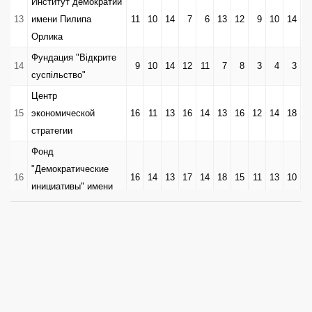
Институт демократии
13
имени Пилипа
11
10
14
7
6
13
12
9
10
14
1
Орлика
Фундация "Відкрите
14
9
10
14
12
11
7
8
3
4
3
суспільство"
Центр
15
экономической
16
11
13
16
14
13
16
12
14
18
1
стратегии
Фонд
"Демократические
16
16
14
13
17
14
18
15
11
13
10
инициативы" имени
Илька Кучерива
Центр
17
ближневосточных
11
13
12
13
11
8
11
10
12
12
1
исследований
18
Институт Кеннана
12
13
12
8
2
16
17
7
7
14
1
Центр «Третий
19
14
11
12
10
0
12
13
11
10
8