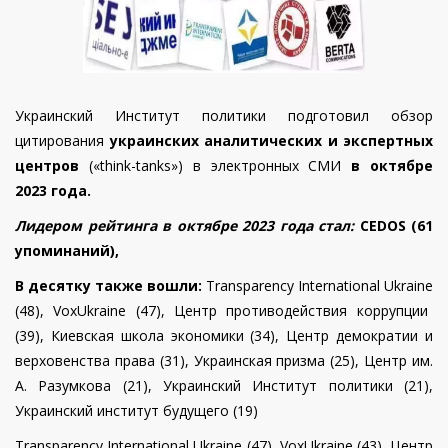
Украинский Институт политики
подготовил обзор
цитирования
украинских аналитических и экспертных
центров
(«think-tanks»)
в электронных СМИ
в
октябре
2023 года.
Лидером рейтинга в
октябре 2023 года
стал:
CEDOS (61
упоминаний),
В десятку также вошли:
Transparency
International
Ukraine
(
48
),
VoxUkraine
(47), Центр противодействия коррупции
(39),
Киевская школа экономики (34), Центр демократии и
верховенства права (31),
Украинская призма (25),
Центр им.
А. Разумкова (21),
Украинский Институт политики (21),
Украинский институт будущего (19)
Transparency
International
Ukraine
(
47
),
VoxUkraine
(43),
Центр