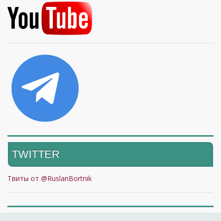
26
регулирования
8
6
6
19
13
11
5
7
12
8
1
(BRDO)
Институт
27
Евроатлантического
8
7
6
8
7
9
10
9
8
9
1
сотрудничества
Социологическая
28
служба "Украинский
7
6
6
7
4
12
11
8
9
7
барометр"
Бюро анализа
29
9
7
6
7
6
0
0
2
1
2
политики
30
Центр "Вежа"
9
5
6
4
0
9
8
TWITTER
Институт глобальных
31
6
4
6
4
2
0
0
1
1
2
стратегий
Твиты от @RuslanBortnik
Институт города
32
5
6
6
3
3
1
1
1
1
1
Дрогобыча
Центр исследований