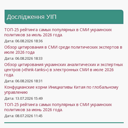
сектор»
Центр транспортных
20
13
14
11
10
7
15
12
10
11
8
Дослідження УIП
стратегий
Центр политических
ТОП-25 рейтинга самых популярных в СМИ украинских
21
12
11
11
8
3
11
12
2
3
3
политиков за июль 2026 года.
студий и аналитики
Дата: 06.08.2026 18:36
Центр прикладных
Обзор цитирования в СМИ среди политических экспертов в
политических
июле 2026 года
22
15
13
10
8
4
15
13
12
13
8
1
исследований
Дата: 06.08.2026 18:33
Обзор цитирования украинских аналитических и экспертных
«Пента»
центров («think-tanks») в электронных СМИ в июле 2026
Компания "Berta
года.
23
9
8
7
5
2
5
4
5
9
7
Communications"
Дата: 06.08.2026 18:31
Конфуцианские корни Инициативы Китая по глобальному
Платформа "Нова
управлению
24
10
11
7
9
9
10
12
1
2
1
країна"
Дата: 13.07.2026 15:49
ТОП-25 рейтинга самых популярных в СМИ украинских
Международный
политиков за июнь 2026 года.
25
центр перспективных
5
6
7
7
5
2
2
2
2
3
Дата: 08.07.2026 11:45
исследований
Офис эффективного