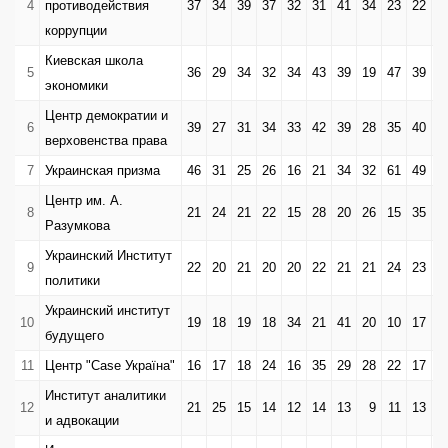
4
противодействия
37
34
39
37
32
31
41
34
23
22
3
коррупции
Киевская школа
5
36
29
34
32
34
43
39
19
47
39
4
экономики
Центр демократии и
6
39
27
31
34
33
42
39
28
35
40
3
верховенства права
7
Украинская призма
46
31
25
26
16
21
34
32
61
49
4
Центр им. А.
8
21
24
21
22
15
28
20
26
15
35
2
Разумкова
Украинский Институт
9
22
20
21
20
20
22
21
21
24
23
2
политики
Украинский институт
10
19
18
19
18
34
21
41
20
10
17
1
будущего
11
Центр "Case Україна"
16
17
18
24
16
35
29
28
22
17
1
Институт аналитики
12
21
25
15
14
12
14
13
9
11
13
1
и адвокации