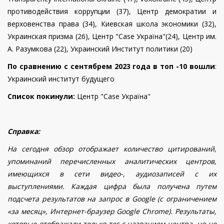
противодействия коррупции (37),
Центр демократии и
верховенства права (34),
Киевская школа экономики (32),
Украинская призма (26),
Центр "Case Україна"(24),
Центр им.
А. Разумкова (22), Украинский Институт политики (2
0
)
По сравнению с сентябрем 2023 года в топ -10 вошли
:
Украинский институт будущего
Список покинули:
Центр "Case Україна"
Справка:
На сегодня обзор отображает количество цитирований,
упоминаний перечисленных аналитических центров,
имеющихся в сети видео-, аудиозаписей с их
выступлениями. Каждая цифра была получена путем
подсчета результатов на запрос в Google (с ограничением
«за месяц», Интернет-браузер Google Chrome). Результаты,
которые отображали только тег с названием центра, но не