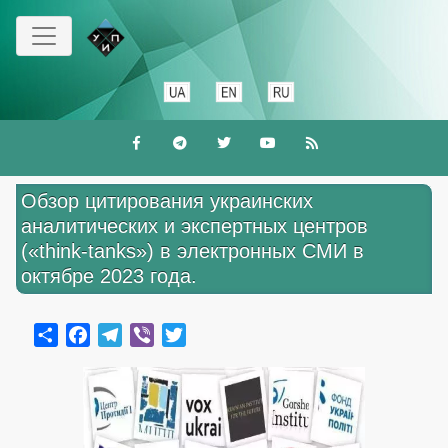
Перейти
до
основного
вмісту
Обзор цитирования украинских
аналитических и экспертных центров
(«think-tanks») в электронных СМИ в
октябре 2023 года.
Share
Facebook
Telegram
Viber
Twitter