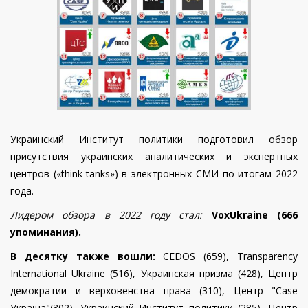
Украинский Институт политики подготовил обзор
присутствия украинских аналитических и экспертных
центров («think-tanks») в электронных СМИ по итогам 202
2
года.
Лидером обзора в 202
2
году стал:
VoxUkraine (
666
упоминания)
.
В десятку также вошли:
CEDOS (659),
Transparency
International Ukraine (516),
Украинская призма (428), Центр
демократии и верховенства права (310),
Центр "Case
Україна"(302), Украинский Институт политики (285),
Центр