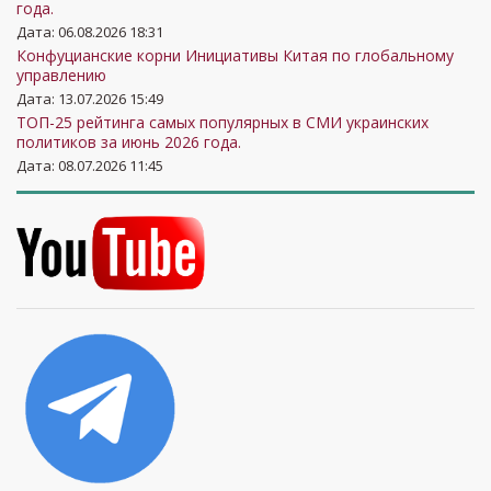
года.
Центр исследований
Дата: 06.08.2026 18:31
проблем
Конфуцианские корни Инициативы Китая по глобальному
22
11
8
11
управлению
гражданского
Дата: 13.07.2026 15:49
общества
ТОП-25 рейтинга самых популярных в СМИ украинских
Институт
политиков за июнь 2026 года.
Дата: 08.07.2026 11:45
23
Евроатлантического
16
12
11
сотрудничества
Центр «Третий
24
8
5
12
сектор»
Центр прикладных
политических
25
4
7
10
исследований
«Пента»
Украинский центр
26
социальной
9
6
6
аналитики
Школа политической