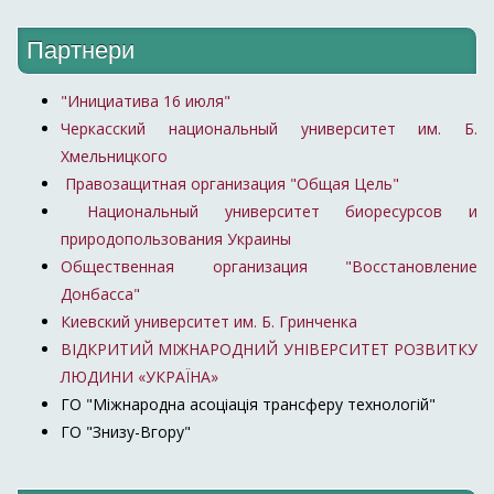
35
восточноевропейских
5
7
4
исследований
Партнери
Платформа "Нова
36
8
8
11
"Инициатива 16 июля"
країна"
Черкасский национальный университет им. Б.
Институт глобальных
37
4
4
5
Хмельницкого
стратегий
Правозащитная организация "Общая Цель"
38
Институт Горшенина
11
9
10
Национальный университет биоресурсов и
Институт
природопользования Украины
стратегических
Общественная организация "Восстановление
39
6
7
6
исследований
Донбасса"
«Новая Украина»
Киевский университет им. Б. Гринченка
Украинский институт
ВІДКРИТИЙ МІЖНАРОДНИЙ УНІВЕРСИТЕТ РОЗВИТКУ
40
5
5
6
публичной политики
ЛЮДИНИ «УКРАЇНА»
ГО "Міжнародна асоціація трансферу технологій"
Институт
ГО "Знизу-Вгору"
41
политического
10
9
7
образования