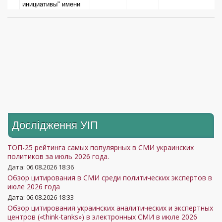
инициативы" имени
Илька Кучерива
Центр им. А.
16
20
18
22
Разумкова
17
Институт Кеннана
13
11
10
Институт демократии
18
имени Пилипа
14
19
12
Орлика
Центр
Дослідження УIП
19
ближневосточных
8
6
7
исследований
ТОП-25 рейтинга самых популярных в СМИ украинских
Институт
политиков за июль 2026 года.
20
трансформации
9
10
9
Дата: 06.08.2026 18:36
Обзор цитирования в СМИ среди политических экспертов в
общества
июле 2026 года
Украинский Центр
Дата: 06.08.2026 18:33
21
Европейской
11
9
10
Обзор цитирования украинских аналитических и экспертных
центров («think-tanks») в электронных СМИ в июле 2026
Политики