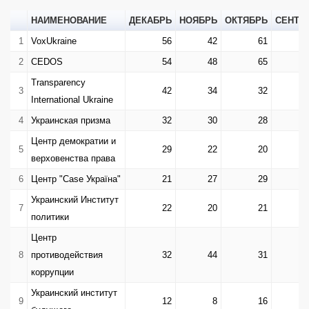
НАИМЕНОВАНИЕ
ДЕКАБРЬ
НОЯБРЬ
ОКТЯБРЬ
СЕНТЯ
1
VoxUkraine
56
42
61
2
CEDOS
54
48
65
Transparency
3
42
34
32
International Ukraine
4
Украинская призма
32
30
28
Центр демократии и
5
29
22
20
верховенства права
6
Центр "Case Україна"
21
27
29
Украинский Институт
7
22
20
21
политики
Центр
8
противодействия
32
44
31
коррупции
Украинский институт
9
12
8
16