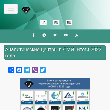
Перейти
до
основного
вмісту
Аналитические центры в СМИ: итоги 2022
года.
Share
Facebook
Telegram
Viber
Twitter