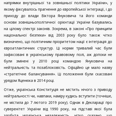
напрямки внутрішньої та зовнішньої політики України», у
якому фіксувалось прагнення до європейської інтеграції, і до
приходу до влади Віктора Януковича та його команди
основи зовнішньополітичної орієнтації України базувались
на цілому спектрі законів. Зокрема, в законі «Про принципи
національної безпеки» від 2003 року було також чітко
визначено, що політичним пріоритетом нації є інтеграція до
євроатлантичних структур. Ці норми тривалий час були
зафіксовані в українському правовому полі, аж допоки не
були змінені у 2010 році командою Януковича на
нейтральність та позаблоковість. Офіційно це мало назву
«стратегічне балансування». Ці положення були скасовані
урядом Яценюка в 2014 році.
Отже, українська Конституція не містить нічого з приводу
нейтральності чи, навпаки, наміру кудись вступити (точніше,
не містила до 7 лютого 2019 року). Однак в Декларації про
суверенітет України від 1990 року, на підставі якої була
здобута українська незалежність, чітко сказано, що