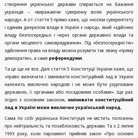
створення української держави спирається на бажання
українців – «виражаючи суверенну волю українського
народу». А от стаття 5 прямо каже, що «носієм суверенітету
і єдиним джерелом влади в Україні є народ», який «здійснює
владу безпосередньо і через органи державної влади та
органи місцевого самоврядування». Під «безпосередністю»
здійснення права на владу можна розуміти так звану «пряму
демократію», а саме
референдуми
.
Та це ще не все. Далі стаття 5 Конституції України каже, що
«право визначати і змінювати конституційний лад в Україні
належить виключно народові і не може бути узурповане
державою, її органами або посадовими особами». Ще раз:
згідно з основним законом,
змінювати конституційний
лад в Україні може виключно український народ.
Сама по собі українська Конституція не містить положень
про нейтральність та позаблоковість держави. Та з 2 липня
1993 року, коли парламент прийняв закон «Про основні