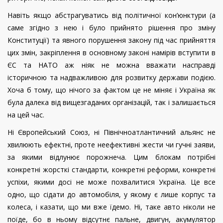
Навіть якщо абстрагуватись від політичної кон’юнктури (а
саме згідно з нею і було прийнято рішення про зміну
Конституції) та явного порушення закону під час прийняття
цих змін, закріплення в основному законі намірів вступити в
ЄС та НАТО аж ніяк не можна вважати насправді
історичною та надважливою для розвитку держави подією.
Хоча б тому, що нічого за фактом це не міняє і Україна як
була далека від вищезгаданих організацій, так і залишається
на цей час.
Ні Європейський Союз, ні Північноатлантичний альянс не
хвилюють ефектні, проте неефективні жести чи гучні заяви,
за якими відлунює порожнеча. Цим блокам потрібні
конкретні жорсткі стандарти, конкретні реформи, конкретні
успіхи, якими досі не може похвалитися Україна. Це все
одно, що сідати до автомобіля, у якому є лише корпус та
колеса, і казати, що ми вже їдемо. Ні, таке авто ніколи не
поїде, бо в ньому відсутнє пальне, двигун, акумулятор