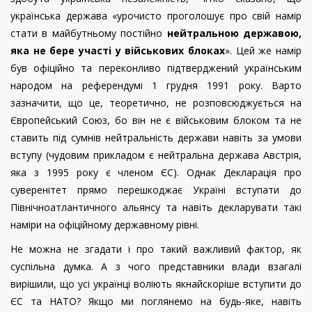
українська держава «урочисто проголошує про свій намір
стати в майбутньому постійно
нейтральною державою,
яка не бере участі у військових блоках
». Цей же намір
був офіційно та переконливо підтверджений українським
народом на референдумі 1 грудня 1991 року. Варто
зазначити, що це, теоретично, не розповсюджується на
Європейський Союз, бо він не є військовим блоком та не
ставить під сумнів нейтральність держави навіть за умови
вступу (чудовим прикладом є нейтральна держава Австрія,
яка з 1995 року є членом ЄС). Однак Декларація про
суверенітет прямо перешкоджає Україні вступати до
Північноатлантичного альянсу та навіть декларувати такі
наміри на офіційному державному рівні.
Не можна не згадати і про такий важливий фактор, як
суспільна думка. А з чого представники влади взагалі
вирішили, що усі українці воліють якнайскоріше вступити до
ЄС та НАТО? Якщо ми поглянемо на будь-яке, навіть