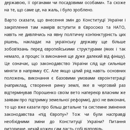
державою, її органами чи посадовими особами». Та схоже
на те, що саме це, на жаль, і було зроблено.
Варто сказати, що внесення змін до Конституції України і
закріплення там намірів вступити в Євросоюз та НАТО,
навіть не дивлячись на явну політичну кон’юнктурність цих
рішень, накладає на українську державу ще більше
зобов’язань перед європейськими структурами (яких і так
немало, а процес їх виконання ще дуже далекий від фінішу).
Це означає, що законодавство України слід ще сильніше
міняти в напрямку ЄС. Але якщо цілий ряд навіть основних
положень, виконання є базовими умовами євроінтеграції
(наприклад, створення ринку землі, яке в черговий раз
відтермінував Порошенко своїм вето наперекір власним же
заявам про підтримку земельної реформи), досі не виконані,
то що вже казати про більш детальне та системне змінення
законодавства «під Європу»? Тож чи були насправді
необхідними зміни до Конституції України? Питання
риторичне, нехай кожен сам дасть собі відповідь.