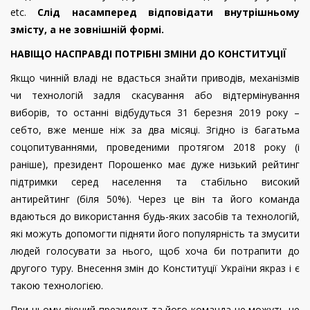
etc.
Слід насамперед відповідати внутрішньому
змісту, а не зовнішній формі.
НАВІЩО НАСПРАВДІ ПОТРІБНІ ЗМІНИ ДО КОНСТИТУЦІЇ
Якщо чинній владі не вдасться знайти приводів, механізмів
чи технологій задля скасування або відтермінування
виборів, то останні відбудуться 31 березня 2019 року –
себто, вже менше ніж за два місяці. Згідно із багатьма
соцопитуваннями, проведеними протягом 2018 року (і
раніше), президент Порошенко має дуже низький рейтинг
підтримки серед населення та стабільно високий
антирейтинг (біля 50%). Через це він та його команда
вдаються до використання будь-яких засобів та технологій,
які можуть допомогти підняти його популярність та змусити
людей голосувати за нього, щоб хоча би потрапити до
другого туру. Внесення змін до Конституції України якраз і є
такою технологією.
При цьому діючий президент та його команда не можуть не