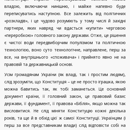
владою, включаючи нинішню, і майже напевно буде
переписуватись наступною. Все залежить від політичних
«розкладів», і це чудово розуміють у тому числі й західні
партнери, яких навряд чи вдасться «купити» черговою
«переробкою» головного закону держави. Отже, це рішення
є чистої води передвиборчим популізмом та політичною
технологією, воно суто технологічне, направлене, перш за
все, на внутрішнього «споживача» і прийнято явно не на
правовій та державницькій основі.
Усім громадянам України (як владі, так і простим людям),
слід зрозуміти, що Конституція – це не просто іграшка, якою
можна бавитись так, як тобі заманеться. Це основний
документ країни, її головний закон, це правовий базис
держави, її фундамент, її правова «Біблія», якщо можна так
висловитися. Не слід міняти Конституцію кожні декілька
років, та ще й в обхід цієї ж самої Конституції. Українцям (і
перш за все представникам влади) слід відповісти собі на