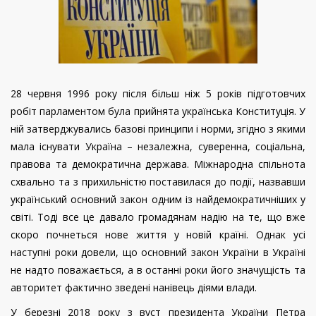
28 червня 1996 року після більш ніж 5 років підготовчих
робіт парламентом була прийнята українська Конституція. У
ній затверджувались базові принципи і норми, згідно з якими
мала існувати Україна – незалежна, суверенна, соціальна,
правова та демократична держава. Міжнародна спільнота
схвально та з прихильністю поставилася до події, назвавши
український основний закон одним із найдемократичніших у
світі. Тоді все це давало громадянам надію на те, що вже
скоро почнеться нове життя у новій країні. Однак усі
наступні роки довели, що основний закон України в Україні
не надто поважається, а в останні роки його значущість та
авторитет фактично зведені нанівець діями влади.
У березні 2018 року з вуст президента України Петра