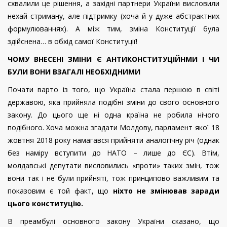
схвалили це рішення, а західні партнери України висловили
нехай стриману, але підтримку (хоча й у дуже абстрактних
формулюваннях). А між тим, зміна Конституції була
здійснена… в обхід самої Конституції!
ЧОМУ ВНЕСЕНІ ЗМІНИ Є АНТИКОНСТИТУЦІЙНМИ І ЧИ
БУЛИ ВОНИ ВЗАГАЛІ НЕОБХІДНИМИ
Почати варто із того, що Україна стала першою в світі
державою, яка прийняла подібні зміни до свого основного
закону. До цього ще ні одна країна не робила нічого
подібного. Хоча можна згадати Молдову, парламент якої 18
жовтня 2018 року намагався прийняти аналогічну річ (однак
без наміру вступити до НАТО – лише до ЄС). Втім,
молдавські депутати висловились «проти» таких змін, тож
вони так і не були прийняті, тож принципово важливим та
показовим є той факт, що
ніхто не змінював заради
цього конституцію.
В преамбулі основного закону України сказано, що