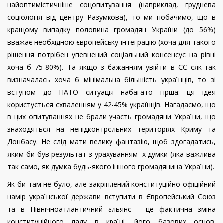
найоптимістичніше соцопитування (наприклад, груднева
соціологія від центру Разумкова), то ми побачимо, що в
кращому випадку половина громадян України (до 56%)
вважає необхідною європейську інтеграцію (хоча для такого
рішення потрібен упевнений соціальний консенсус на рівні
хоча б 75-80%). Та якщо з бажанням увійти в ЄС сяк-так
визначалась хоча б мінімальна більшість українців, то зі
вступом до НАТО ситуація набагато гірша: ця ідея
користується схваленням у 42-45% українців. Нагадаємо, що
в цих опитуваннях не брали участь громадяни України, що
знаходяться на непідконтрольних територіях Криму та
Донбасу. Не слід мати велику фантазію, щоб здогадатись,
яким би був результат з урахуванням їх думки (яка важлива
так само, як думка будь-якого іншого громадянина України).
Як би там не було, але закріплений конституційно офіційний
намір української держави вступити в Європейський Союз
та в Північноатлантичний альянс – це фактична зміна
конституційного ладу в країні, його базових основ.