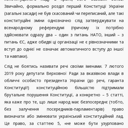
Звичайно, формально розділ перший Конституції України
(загальні засади) не був скасований чи переписаний, але такі
конституційні зміни однозначно слід затверджувати на
всенародному референдумі (причому їх потрібно
здійснювати одразу два – один з питань НАТО, інший – з
питань ЄС, адже обидві ці організації не є рівнозначними та
вступ до однієї не означає автоматичного вступу до іншої
та навпаки).
Слід не боятись називати речі своїми іменами. 7 лютого
2019 року депутати Верховної Ради за вказівкою влади в
обличчі особисто президента України (до речі, гаранта
Конституції!) конституційною більшістю підтримали
брутальне порушення Конституції, а конкретно – 5 статті,
яка каже про те, що лише народ має безпосереднє (тобто,
без залучення посередників-парламентарів) право
визначати або змінювати український конституційний лад.
Це право, за статтею 5, «не може бути узурповано