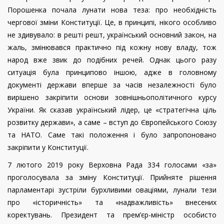
Порошенка почала лунати нова теза: про необхідність
чергової зміни Конституції. Це, в принципі, нікого особливо
не здивувало: в решті решт, український основний закон, на
жаль, змінювався практично під кожну нову владу, тож
народ вже звик до подібних речей. Однак цього разу
ситуація була принципово іншою, адже в головному
документі держави вперше за часів незалежності було
вирішено закріпити основи зовнішньополітичного курсу
України. Як сказав український лідер, це «стратегічна ціль
розвитку держави», а саме – вступ до Європейського Союзу
та НАТО. Саме такі положення і було запропоновано
закріпити у Конституції.
7 лютого 2019 року Верховна Рада 334 голосами «за»
проголосувала за зміну Конституції. Прийняте рішення
парламентарі зустріли бурхливими оваціями, лунали тези
про «історичність» та «надважливість» внесених
коректувань. Президент та прем’єр-міністр особисто