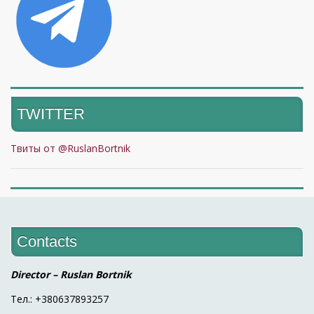
TWITTER
Твиты от @RuslanBortnik
Contacts
Director – Ruslan Bortnik
Тел.: +380637893257