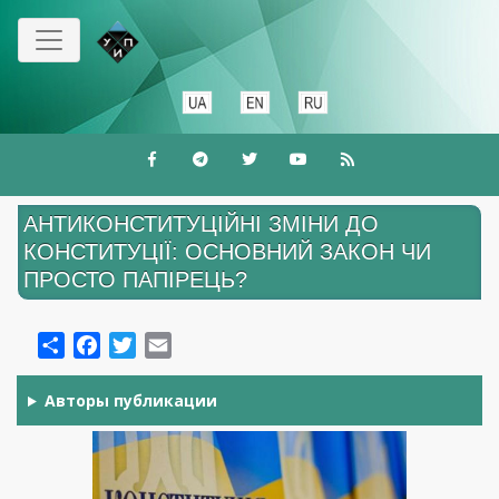
Skip
to
main
content
АНТИКОНСТИТУЦІЙНІ ЗМІНИ ДО
КОНСТИТУЦІЇ: ОСНОВНИЙ ЗАКОН ЧИ
ПРОСТО ПАПІРЕЦЬ?
Share
Facebook
Twitter
Email
Авторы публикации