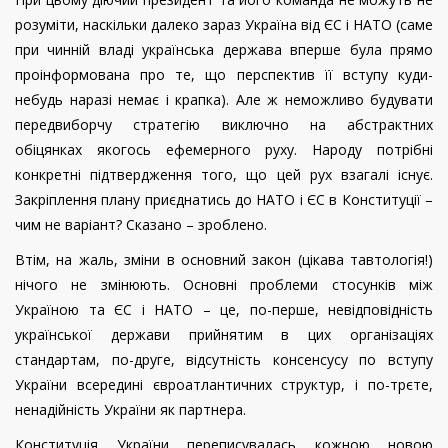
розуміти, наскільки далеко зараз Україна від ЄС і НАТО (саме
при чинній владі українська держава вперше була прямо
проінформована про те, що перспектив її вступу куди-
небудь наразі немає і крапка). Але ж неможливо будувати
передвиборчу стратегію виключно на абстрактних
обіцянках якогось ефемерного руху. Народу потрібні
конкретні підтвердження того, що цей рух взагалі існує.
Закріплення плану приєднатись до НАТО і ЄС в Конституції –
чим не варіант? Сказано – зроблено.
Втім, на жаль, зміни в основний закон (цікава тавтологія!)
нічого не змінюють. Основні проблеми стосунків між
Україною та ЄС і НАТО – це, по-перше, невідповідність
української держави прийнятим в цих організаціях
стандартам, по-друге, відсутність консенсусу по вступу
України всередині євроатлантичних структур, і по-трєте,
ненадійність України як партнера.
Конституція України переписувалась кожною новою