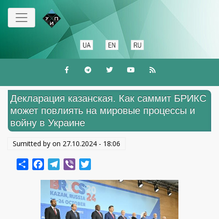
Перейти
к
основному
содержанию
Декларация казанская. Как саммит БРИКС
может повлиять на мировые процессы и
войну в Украине
Sumitted by on
27.10.2024 - 18:06
Share
Facebook
Telegram
Viber
Twitter