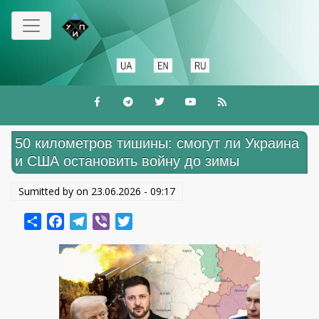
Перейти
к
основному
содержанию
50 километров тишины: смогут ли Украина
и США остановить войну до зимы
Sumitted by on
23.06.2026 - 09:17
Share
Facebook
Telegram
Viber
Twitter