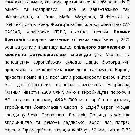
самохідні гармати, системи протиповітряної оборони Iris-T,
ракети та боєприпаси – все це завантажило такі
підприємства, як Krauss-Maffei Wegmann, Rheinmetall та
Diehl на роки вперед.
Франція
збільшила виробництво САУ
CAESAR, міланських ПТРК, піхотної техніки;
Велика
Британія
створила механізми спільних закупівель: у 2023
році запустили ініціативу щодо
спільного замовлення 1
мільйона артилерійських снарядів
для України та
поповнення європейських складів. Однак бюрократичні
процедури та ринкові механізми дещо гальмують Європу:
приватні компанії не поспішали розширювати виробництво
без довгострокових гарантій замовлень. Наприклад,
Франція інвестує €200 млн у лінію з виробництва пороху, а
ЄС запустив програму
ASAP
(500 млн євро) на підтримку
виробництва боєприпасів у Європі. У Східній Європі місцеві
заводи (у Чехії, Словаччині, Болгарії, Польщі) наростили
виробництво та ремонт радянської зброї для потреб
України (артилерійські снаряди калібру 152 мм, танки Т-72