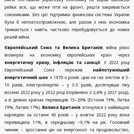
рейки: все, що може піти на фронт, решта закривається
союзниками. Без цієї підтримки фінансова система України
була б неплатоспроможною, але разом з нею економіка
тримається і навіть частково перебудовується до нових
реалій війни.
Європейський Союз та Велика Британія:
війна різко
вплинула на економіку європейських країн через
енергетичну кризу, інфляцію та санкції
. У 2022 році
Європейський Союз пережив
найпотужніший
енергетичний шок
з 1970-х років: ціни на газ злетіли в 5-
10 разів, електроенергію – у 3-5 разів, досягнувши піку
восени 2022 року у 2022 році (порівняно з 2,6% у 2021 році),
а в деяких країнах перевищив 15–20% (Естонія 19%, Литва
19%, Латвія 17%).
Велика Британія
зіткнулася з найвищою
інфляцією за останні 40 років – у жовтні 2022 року вона
перевищила 11%, в середньому ~9,1% на рік. Головний
чинник – зростання цін на енергоносії та продовольство,