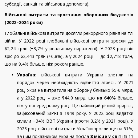
субсидії, санкції та військова допомога).
Військові витрати та зростання оборонних бюджетів
(2022–2024 роки)
Глобальні військові витрати досягли рекордного рівня на тлі
війни. У 2022 році глобальні військові витрати зросли до
$2,24 трлн (+3,7% у реальному вираженні). У 2023 році він
зріс до $2,443 трлн (+6,8%), а у 2024 році — до $2,718 трлн,
що на 9,4% більше, ніж роком раніше.
Україна:
військові витрати України злетіли на
порядок через необхідність відбиття агресії. У 2021
році Україна витратила на оборону близько $5-6 млрд,
а у 2022 році – вже $44,0 млрд, що
на 640%
більше,
ніж у попередньому році. Це найвищий річний приріст,
зафіксований SIPRI з 1949 року. У 2022 році видатки
склали ~34% ВВП України (проти 3,2% у 2021 році). У
2023 році військові витрати України зросли ще на 51%,
За цим показником Україна посіла
8 місце у світі
(з 11