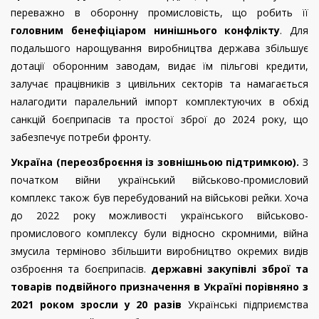
переважно в оборонну промисловість, що робить її
головним бенефіціаром нинішнього конфлікту
. Для
подальшого нарощування виробництва держава збільшує
дотації оборонним заводам, видає їм пільгові кредити,
залучає працівників з цивільних секторів та намагається
налагодити паралельний імпорт комплектуючих в обхід
санкцій боєприпасів та простої зброї до 2024 року, що
забезпечує потреби фронту.
Україна (переозброєння із зовнішньою підтримкою).
З
початком війни український військово-промисловий
комплекс також був перебудований на військові рейки. Хоча
до 2022 року можливості українського військово-
промислового комплексу були відносно скромними, війна
змусила терміново збільшити виробництво окремих видів
озброєння та боєприпасів.
державні закупівлі зброї та
товарів подвійного призначення в Україні порівняно з
2021 роком зросли у 20 разів
Українські підприємства