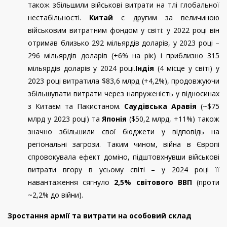
також збільшили військові витрати на тлі глобальної
нестабільності.
Китай
є другим за величиною
військовим витратним фондом у світі: у 2022 році він
отримав близько 292 мільярдів доларів, у 2023 році –
296 мільярдів доларів (+6% на рік) і приблизно 315
мільярдів доларів у 2024 році.
Індія
(4 місце у світі) у
2023 році витратила $83,6 млрд (+4,2%), продовжуючи
збільшувати витрати через напруженість у відносинах
з Китаєм та Пакистаном.
Саудівська Аравія
(~$75
млрд у 2023 році) та
Японія
($50,2 млрд, +11%) також
значно збільшили свої бюджети у відповідь на
регіональні загрози. Таким чином, війна в Європі
спровокувала ефект доміно, підштовхнувши військові
витрати вгору в усьому світі – у 2024 році її
навантаження сягнуло
2,5% світового ВВП
(проти
~2,2% до війни).
Зростання армії та витрати на особовий склад