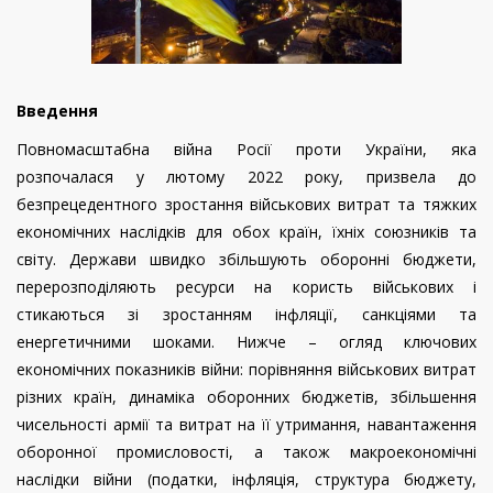
Введення
Повномасштабна війна Росії проти України, яка
розпочалася у лютому 2022 року, призвела до
безпрецедентного зростання військових витрат та тяжких
економічних наслідків для обох країн, їхніх союзників та
світу. Держави швидко збільшують оборонні бюджети,
перерозподіляють ресурси на користь військових і
стикаються зі зростанням інфляції, санкціями та
енергетичними шоками. Нижче – огляд ключових
економічних показників війни: порівняння військових витрат
різних країн, динаміка оборонних бюджетів, збільшення
чисельності армії та витрат на її утримання, навантаження
оборонної промисловості, а також макроекономічні
наслідки війни (податки, інфляція, структура бюджету,