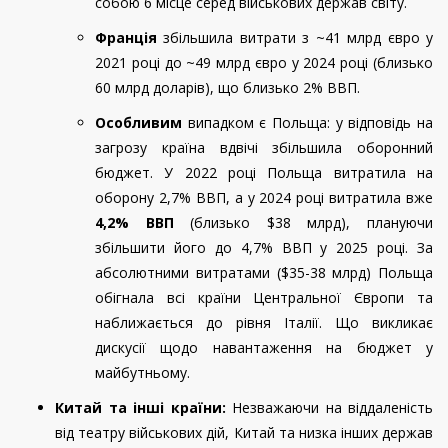
собою 6 місце серед військових держав світу.
Франція
збільшила витрати з ~41 млрд євро у
2021 році до ~49 млрд євро у 2024 році (близько
60 млрд доларів), що близько 2% ВВП.
Особливим
випадком є Польща: у відповідь на
загрозу країна вдвічі збільшила оборонний
бюджет. У 2022 році Польща витратила на
оборону 2,7% ВВП, а у 2024 році витратила вже
4,2% ВВП
(близько $38 млрд), плануючи
збільшити його до 4,7% ВВП у 2025 році. За
абсолютними витратами ($35-38 млрд) Польща
обігнала всі країни Центральної Європи та
наближається до рівня Італії. Що викликає
дискусії щодо навантаження на бюджет у
майбутньому.
Китай та інші країни:
Незважаючи на віддаленість
від театру військових дій, Китай та низка інших держав