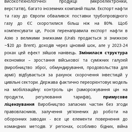
високотехнологічної продукції (мікроелектроніки,
верстатів), багато іноземних компаній пішли. Експорт нафти
та газу до Європи обвалився: поставки трубопровідного
газу до ЄС скоротилися більш ніж на 80%. Щоб
компенсувати це, Росія перенаправила експорт нафти в
Азію з великими знижками (Urals продається зі знижкою
~$20 до Brent). доходів через ціновий шок, але у 2023-24
роках цей ефект зійшов нанівець.
Змінилася структура
економіки – зростання військової та суміжних галузей
(виробництво зброї, обмундирування, продовольства для
армії) відбувається за рахунок скорочення інвестицій у
цивільні сектори. Держава фактично переорієнтовує модель
на мобілізаційну: контроль цін (заморожування цін на
продукти, регулювання тарифів),
примусове
ліцензування
Виробництво запасних частин без згоди
правовласників, залучення ув'язнених до роботи на
оборонних заводах - все це елементи повернення до
командних методів. У регіонах, особливо бідних, війна