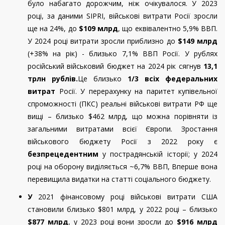
було набагато дорожчим, ніж очікувалося. У 2023
році, за даними SIPRI, військові витрати Росії зросли
ще на 24%, до
$109 млрд
, що еквівалентно 5,9% ВВП.
У 2024 році витрати зросли приблизно до
$149 млрд
(+38% на рік) - близько 7,1% ВВП Росії. У рублях
російський військовий бюджет на 2024 рік сягнув
13,1
трлн рублів.
Це близько
1/3 всіх федеральних
витрат
Росії. У перерахунку на паритет купівельної
спроможності (ПКС) реальні військові витрати РФ ще
вищі – близько $462 млрд, що можна порівняти із
загальними витратами всієї Європи. Зростання
військового бюджету Росії з 2022 року є
безпрецедентним
у пострадянській історії; у 2024
році на оборону виділяється ~6,7% ВВП, Вперше вона
перевищила видатки на статті соціального бюджету.
У
2021 фінансовому році військові витрати США
становили близько $801 млрд, у 2022 році – близько
$877 млрд
, у 2023 році вони зросли до
$916 млрд