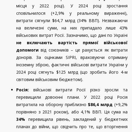
місця у 2022 році). У 2024 році зростання
сповільнилося (+2,9% у реальному вираженні),
витрати сягнули $64,7 млрд (34% ВВП). Незважаючи
на величезні суми, на них припадало лише 43%
військових витрат Росії. Зазначимо, що дані по Україні
не включають вартість прямої військової
допомоги
від союзників – це рахується як витрати
донорів. За оцінками SIPRI, враховуючи отриману
іноземну зброю, фактичні військові витрати України у
2024 році сягнуть $125 млрд (що зробить його 4-м
світовим військовим бюджетом).
Росія:
військові витрати Росії різко зросли та
перевищили довоєнні плани. У 2022 році Росія
витратила на оборону приблизно
$86,4 млрд
(+9,2%
порівняно з 2021 роком), або 4,1% ВВП. Ця сума на
34%
перевищила рівень, закладений у бюджетних
планах до війни, що свідчить про те, що вторгнення