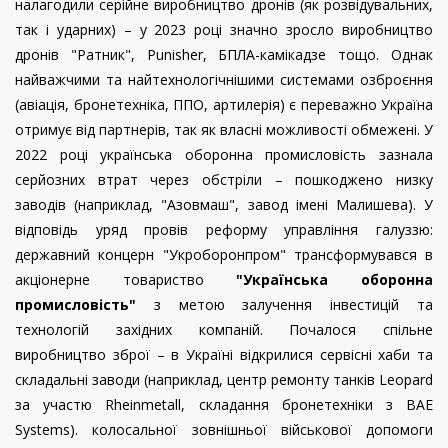
налагодили серійне виробництво дронів (як розвідувальних,
так і ударних) – у 2023 році значно зросло виробництво
дронів "Ратник", Punisher, БПЛА-камікадзе тощо. Однак
найважчими та найтехнологічнішими системами озброєння
(авіація, бронетехніка, ППО, артилерія) є переважно Україна
отримує від партнерів, так як власні можливості обмежені. У
2022 році українська оборонна промисловість зазнала
серйозних втрат через обстріли – пошкоджено низку
заводів (наприклад, "Азовмаш", завод імені Малишева). У
відповідь уряд провів реформу управління галуззю:
державний концерн "Укроборонпром" трансформувався в
акціонерне товариство
"Українська оборонна
промисловість"
з метою залучення інвестицій та
технологій західних компаній. Почалося спільне
виробництво зброї – в Україні відкрилися сервісні хаби та
складальні заводи (наприклад, центр ремонту танків Leopard
за участю Rheinmetall, складання бронетехніки з BAE
Systems). колосальної зовнішньої військової допомоги