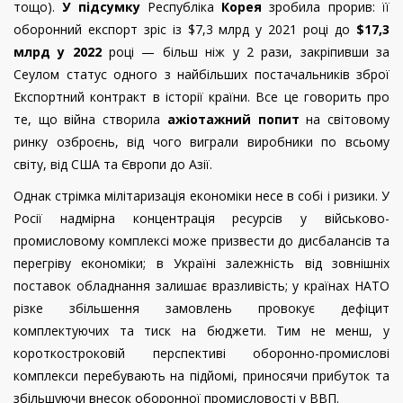
тощо).
У підсумку
Республіка
Корея
зробила прорив: її
оборонний експорт зріс із $7,3 млрд у 2021 році до
$17,3
млрд у 2022
році — більш ніж у 2 рази, закріпивши за
Сеулом статус одного з найбільших постачальників зброї
Експортний контракт в історії країни. Все це говорить про
те, що війна створила
ажіотажний попит
на світовому
ринку озброєнь, від чого виграли виробники по всьому
світу, від США та Європи до Азії.
Однак стрімка мілітаризація економіки несе в собі і ризики. У
Росії надмірна концентрація ресурсів у військово-
промисловому комплексі може призвести до дисбалансів та
перегріву економіки; в Україні залежність від зовнішніх
поставок обладнання залишає вразливість; у країнах НАТО
різке збільшення замовлень провокує дефіцит
комплектуючих та тиск на бюджети. Тим не менш, у
короткостроковій перспективі оборонно-промислові
комплекси перебувають на підйомі, приносячи прибуток та
збільшуючи внесок оборонної промисловості у ВВП.