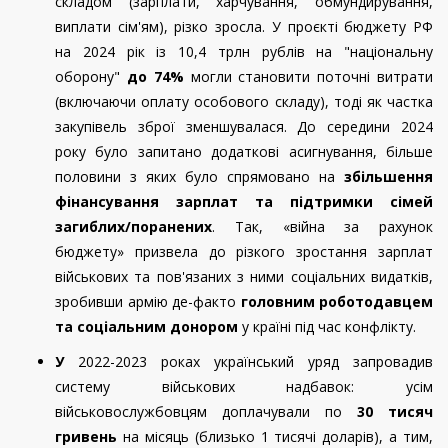
складом (зарплати, харчування, обмундирування,
виплати сім'ям), різко зросла. У проєкті бюджету РФ
на 2024 рік із 10,4 трлн рублів на "національну
оборону"
до 74%
могли становити поточні витрати
(включаючи оплату особового складу), тоді як частка
закупівель зброї зменшувалася. До середини 2024
року було запитано додаткові асигнування, більше
половини з яких було спрямовано на
збільшення
фінансування зарплат та підтримки сімей
загиблих/поранених
. Так, «війна за рахунок
бюджету» призвела до різкого зростання зарплат
військових та пов'язаних з ними соціальних видатків,
зробивши армію де-факто
головним роботодавцем
та соціальним донором
у країні під час конфлікту.
У
2022-2023 роках український уряд запровадив
систему військових надбавок: усім
військовослужбовцям доплачували по
30 тисяч
гривень
на місяць (близько 1 тисячі доларів), а тим,