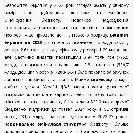
безробіття. Інфляція у 2022 році сягнула
26,6%
у річному
вимірі через руйнування логістики та емісійного
фінансування бюджету. Податкові надходження
скоротилися, а військові витрати зросли в геометричній
прогресії – це призвело до гігантського розриву.
Бюджет
України на 2023
рік спочатку планувався з видатками у
розмірі 2,64 трлн грн та дефіцитом у розмірі 1,29 млрд грн,
але фактично видатки перевищили 3,94 трлн грн ($95,5
млрд), а надходження склали лише 2,34 трлн грн ($56,7
млрд). Дефіцит у розмірі >20% ВВП було покрито за рахунок
зовнішніх запозичень та грантів. Майже
щомісяця
західні
країни виділяли Україні $3-5 млрд прямої фінансової
підтримки для виплати зарплат, пенсії тощо (у тому числі
військові пенсії). Наприклад, США надали $22,9 млрд прямої
бюджетної підтримки до травня 2024 року, а ЄС отримав
понад €31,5 млрд фінансової допомоги у 2022-23 роках.
Кардинально змінилася структура
бюджету : більше
половини припадає на оборону та безпеку, тоді як мирні