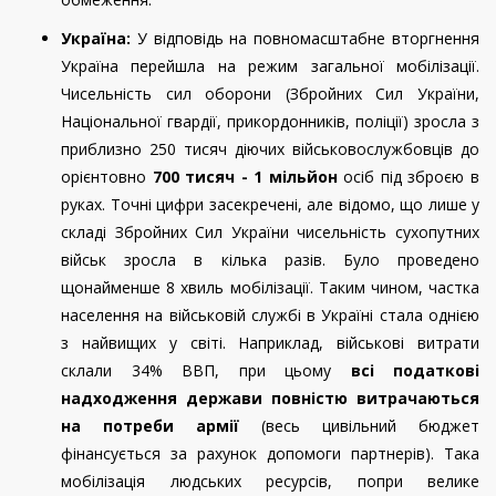
Україна:
У відповідь на повномасштабне вторгнення
Україна перейшла на режим загальної мобілізації.
Чисельність сил оборони (Збройних Сил України,
Національної гвардії, прикордонників, поліції) зросла з
приблизно 250 тисяч діючих військовослужбовців до
орієнтовно
700 тисяч - 1 мільйон
осіб під зброєю в
руках. Точні цифри засекречені, але відомо, що лише у
складі Збройних Сил України чисельність сухопутних
військ зросла в кілька разів. Було проведено
щонайменше 8 хвиль мобілізації. Таким чином, частка
населення на військовій службі в Україні стала однією
з найвищих у світі. Наприклад, військові витрати
склали 34% ВВП, при цьому
всі податкові
надходження держави повністю витрачаються
на потреби армії
(весь цивільний бюджет
фінансується за рахунок допомоги партнерів). Така
мобілізація людських ресурсів, попри велике