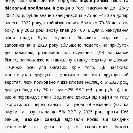
боку, така мілітаризація породила
інфляційний тиск та
фіскальні проблеми
. Інфляція в Росії підскочила до 12% у
2022 році, рубль значно знецінився (з ~75 до ~120 за долар
навесні 2022 року, стабілізувавшись близько 70-80 до кінця
року, а у 2023 році знову впав до 100+). Для фінансування
війни влада була змушена збільшити податки та
запозичення: з 2023 року збільшено податок на прибуток
для компаній, розширено застосування ПДВ на малий
бізнес, запроваджено підвищену ставку податку на доходи
фізичних осіб для багатих. Крім того, ЦБ частково
монетизував дефіцит - фактично включив друкарський
верстат, який приховано підживлював інфляцію. У 2023 році
дефіцит бюджету РФ сягнув ~2% ВВП (≈4 трлн рублів), що
вдвічі перевищує план. Водночас доходи від нафти та газу
скоротилися через санкції та цінові обмеження (частка
нафти та газу впала до 5% ВВП у 2025 році проти 10%
раніше).
Західні санкції
відрізали Росію від західних
технологій та фінансів: різко скоротився імпорт