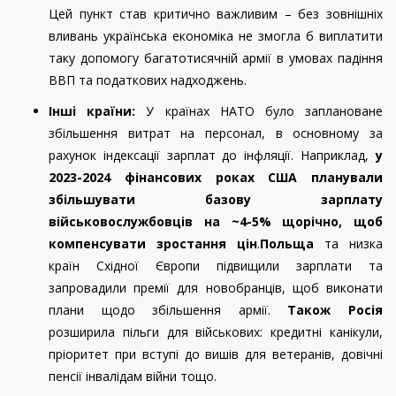
Цей пункт став критично важливим – без зовнішніх
вливань українська економіка не змогла б виплатити
таку допомогу багатотисячній армії в умовах падіння
ВВП та податкових надходжень.
Інші країни:
У країнах НАТО було заплановане
збільшення витрат на персонал, в основному за
рахунок індексації зарплат до інфляції. Наприклад,
у
2023-2024 фінансових роках США планували
збільшувати базову зарплату
військовослужбовців на ~4-5% щорічно, щоб
компенсувати зростання цін
.
Польща
та низка
країн Східної Європи підвищили зарплати та
запровадили премії для новобранців, щоб виконати
плани щодо збільшення армії.
Також Росія
розширила пільги для військових: кредитні канікули,
пріоритет при вступі до вишів для ветеранів, довічні
пенсії інвалідам війни тощо.