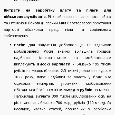
Витрати на заробітну плату та пільги для
військовослужбовців.
Різке збільшення чисельності військ
та інтенсивні бойові дії спричинили багаторазове зростання
вартості військової праці, пільг та соціального
забезпечення.
Росія:
Для залучення добровольців та підтримки
мобілізованих Росія значно збільшила грошові
надбавки. Контрактникам та мобілізованим
виплачують
високі зарплати
– близько 195 тисяч
рублів на місяць (близько 2,5 тисячі доларів за курсом
2022 року) плюс надбавки за участь у боях.
≈За
оцінками експертів, утримання мобілізованих
обходиться Росії в сотні
мільярдів рублів
на місяць.
Наприклад, виплата 300 тисяч мобілізованих осіб на
рік становить близько 700 млрд рублів ($10 млрд). Як
наслідок, частка статей, пов'язаних з особовим