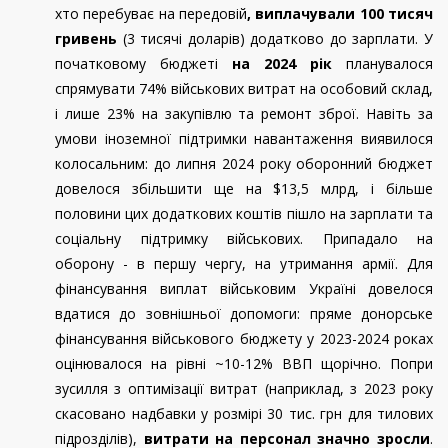
хто перебуває на передовій
, виплачували 100 тисяч
гривень
(3 тисячі доларів) додатково до зарплати. У
початковому бюджеті
на 2024 рік
планувалося
спрямувати 74% військових витрат на особовий склад,
і лише 23% на закупівлю та ремонт зброї. Навіть за
умови іноземної підтримки навантаження виявилося
колосальним: до липня 2024 року оборонний бюджет
довелося збільшити ще на $13,5 млрд, і більше
половини цих додаткових коштів пішло на зарплати та
соціальну підтримку військових. Припадало на
оборону - в першу чергу, на утримання армії. Для
фінансування виплат військовим Україні довелося
вдатися до зовнішньої допомоги: пряме донорське
фінансування військового бюджету у 2023-2024 роках
оцінювалося на рівні ~10-12% ВВП щорічно. Попри
зусилля з оптимізації витрат (наприклад, з 2023 року
скасовано надбавки у розмірі 30 тис. грн для тилових
підрозділів),
витрати на персонал значно зросли
.