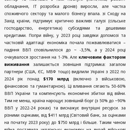
обладнання, IT розробка дронів) виросли, але частка
споживчого сектору та малого бізнесу впала. зі Сходу на
Захід країни, підтримує критично важливі галузі (сільське
господарство, енергетика) субсидіями та дешевими
кредитами. Попри війну, у 2023 році завдяки допомозі та
частковій адаптації економіка почала пожвавлюватися –
падіння ВВП сповільнилося до ~ -3,5%, а у 2024 році
очікувалося зростання на 1-3%. Але
ключовим фактором
виживання
залишається зовнішня підтримка: загалом
партнери (США, ЄС, МВФ тощо) виділили Україні з 2022 по
2024 рік понад
$170 млрд
(включно з військовою,
фінансовою та гуманітарною). Ці вливання сягають 50-60%
ВВП України та компенсують економічні збитки від війни.
Тим не менш, країна нарощує зовнішній борг (з 50% до ~90%
ВВП у 2022-24 роках) та виснажує внутрішні ресурси. за
різними оцінками, від $411 млрд (Світовий банк, за оцінками
на початку 2023 року) до $750 млрд і більше. Таким чином
війна поставила українську економіку на вкрай військові