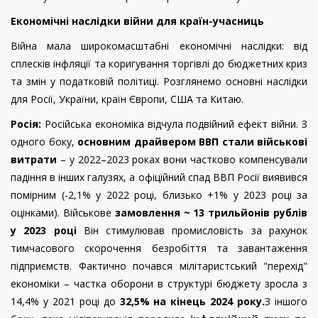
Економічні наслідки війни для країн-учасниць
Війна мала широкомасштабні економічні наслідки: від
сплесків інфляції та коригування торгівлі до бюджетних криз
та змін у податковій політиці. Розглянемо основні наслідки
для Росії, України, країн Європи, США та Китаю.
Росія:
Російська економіка відчула подвійний ефект війни. З
одного боку,
основним драйвером ВВП стали військові
витрати
– у 2022–2023 роках вони частково компенсували
падіння в інших галузях, а офіційний спад ВВП Росії виявився
помірним (-2,1% у 2022 році, близько +1% у 2023 році за
оцінками). Військове
замовлення ~ 13 трильйонів рублів
у 2023 році
Він стимулював промисловість за рахунок
тимчасового скорочення безробіття та завантаження
підприємств. Фактично почався мілітаристський "перехід"
економіки – частка оборони в структурі бюджету зросла з
14,4% у 2021 році до
32,5% на кінець 2024 року.
З іншого