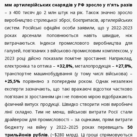
мм артилерійських снарядів у РФ зросло у п'ять разів
– з 400 тисяч до 2 млн штук на рік. Також значно зросло
виробництво стрілецької зброї, боєприпасів, артилерійських
систем. Російські офіційні особи заявили, що у 2022-2023
роках арсенали поповнюються навіть швидше, ніж
витрачаються. Індекси промислового виробництва для
галузей, пов'язаних з військово-промисловим комплексом, у
2023 році дійсно показали помітне зростання: Наприклад,
електроніка та оптика –
+32,8%,
металопродукція –
+27,8%,
транспортне машинобудування (у тому числі військова) –
+25,5%
порівняно з попереднім роком. Однак незалежні
експерти зазначають, що такі вражаючі відсотки частково
пов'язані зі зростанням цін і не повною мірою відображають
фізичний випуск продукції. Швидко створити нові виробничі
лінії складно. Тим не менш, військові витрати Росії стали
драйвером для промисловості – за оцінками, прямі витрати
бюджету на війну у 2022–2025 роках перевищать
50
трильйонів рублів.
(~$280 млрд). Ці гроші спрямовуються