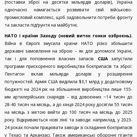
(поставки зброї на десятки мільярдів доларів), Україна
одночасно намагається розвивати свій військово-
промисловий комплекс, щоб задовольнити потреби фронту
та закласти підґрунтя на майбутнє.
НАТО і країни Заходу (новий виток гонки озброєнь).
Війна в Європі змусила країни НАТО різко збільшити
державні замовлення на зброю – як для допомоги Україні,
так і для поповнення власних запасів.
США
запустили
програми прискореного виробництва боєприпасів та зброї:
Пентагон вклав мільярди доларів у розширення
потужностей. Армія США виділила $3,1 млрд у додатковому
бюджеті на 2024 рік на збільшення виробництва лише 155-
мм артилерійських снарядів – від довоєнних ~14 тисяч до
28-40 тисяч на місяць, а до кінця 2024 року досягли 55 тисяч
на місяць з метою вийти до 100 тисяч на місяць до 2025
року. Відкриваються нові лінії та заводи: наприклад, у 2023-
24 роках почали працювати заводи зі складання боєприпасів
у Техасі та Арканзасі. Також американські оборонні гіганти