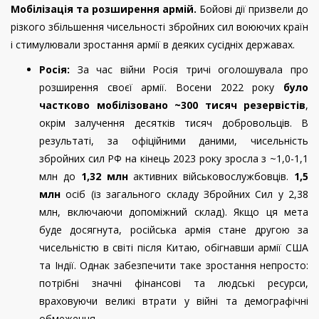
Мобілізація та розширення армій.
Бойові дії призвели до
різкого збільшення чисельності збройних сил воюючих країн
і стимулювали зростання армії в деяких сусідніх державах.
Росія:
За час війни Росія тричі оголошувала про
розширення своєї армії. Восени 2022 року
було
частково мобілізовано ~300 тисяч резервістів
,
окрім залучення десятків тисяч добровольців. В
результаті, за офіційними даними, чисельність
збройних сил РФ на кінець 2023 року зросла з ~1,0-1,1
млн до
1,32 млн
активних військовослужбовців.
1,5
млн
осіб (із загального складу Збройних Сил у 2,38
млн, включаючи допоміжний склад). Якщо ця мета
буде досягнута, російська армія стане другою за
чисельністю в світі після Китаю, обігнавши армії США
та Індії. Однак забезпечити таке зростання непросто:
потрібні значні фінансові та людські ресурси,
враховуючи великі втрати у війні та демографічні
обмеження.