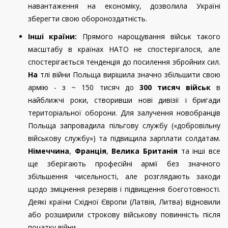
навантаження на економіку, дозволила Україні
зберегти свою обороноздатність.
Інші країни:
Прямого нарощування військ такого
масштабу в країнах НАТО не спостерігалося, але
спостерігається тенденція до посилення збройних сил.
На
тлі війни Польща вирішила значно збільшити свою
армію - з ~ 150 тисяч до
300 тисяч військ
в
найближчі роки, створивши нові дивізії і бригади
територіальної оборони. Для залучення новобранців
Польща запровадила пільгову службу («добровільну
військову службу») та підвищила зарплати солдатам.
Німеччина
,
Франція
,
Велика Британія
та інші все
ще зберігають професійні армії без значного
збільшення чисельності, але розглядають заходи
щодо зміцнення резервів і підвищення боєготовності.
Деякі країни Східної Європи (Латвія, Литва) відновили
або розширили строкову військову повинність після
початку війни.