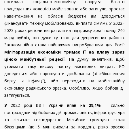
посилила соціально-економічну напругу: багато
працездатних чоловіків мобілізовано або загинуло, зростає
навантаження на обласні бюджети (їм доводиться
фінансувати техніку мобілізованих, виплати сім'ям). У 2022–
2023 роках регіони витратили на підтримку армії понад 240
млрд рублів, що дуже суттєво для депресивних районів.
Загалом війна стала найважчим випробуванням для Росії:
мілітаризація економіки тримає її на плаву зараз
ціною майбутньої рецесії
. На думку аналітиків, щоб
утримати таку високу частку військових витрат, РФ
доведеться або нарощувати дисбаланси (зі збільшенням
боргу та інфляції), або переходити на мобілізаційну
економіку радянського зразка. Особливо, якщо бойові дії
затягуються.
У
2022 році ВВП України впав на
29,1%
– сильно
постраждали від бойових дій промисловість, інфраструктура
та сільське господарство. Мільйони громадян стали
біженцями (до 5 млн виїхали за кордон), різко зросло