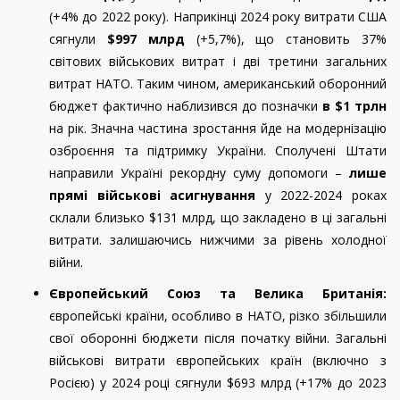
(+4% до 2022 року). Наприкінці 2024 року витрати США
сягнули
$997 млрд
(+5,7%), що становить 37%
світових військових витрат і дві третини загальних
витрат НАТО. Таким чином, американський оборонний
бюджет фактично наблизився до позначки
в $1 трлн
на рік. Значна частина зростання йде на модернізацію
озброєння та підтримку України. Сполучені Штати
направили Україні рекордну суму допомоги –
лише
прямі військові асигнування
у 2022-2024 роках
склали близько $131 млрд, що закладено в ці загальні
витрати. залишаючись нижчими за рівень холодної
війни.
Європейський Союз та Велика Британія:
європейські країни, особливо в НАТО, різко збільшили
свої оборонні бюджети після початку війни. Загальні
військові витрати європейських країн (включно з
Росією) у 2024 році сягнули $693 млрд (+17% до 2023